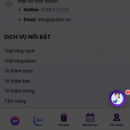
Hợp tác kinh doanh:
Hotline
:
0789.212.121
Email
: info@lgclinic.vn
DỊCH VỤ NỔI BẬT
Triệt lông nách
Triệt lông bikini
Trị thâm nách
Trị thâm bẹn
Trị thâm mông
1
Tắm trắng
Ưu đãi triệt lông
Chat
Bảng giá triệt lông
Chat
Hot deal
Đặt lịch hẹn
Chi nhánh
messenger