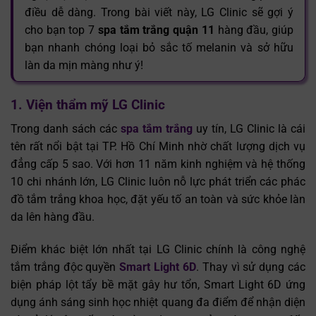
điều dễ dàng. Trong bài viết này, LG Clinic sẽ gợi ý
cho bạn top 7
spa tắm trắng quận 11
hàng đầu, giúp
bạn nhanh chóng loại bỏ sắc tố melanin và sở hữu
làn da mịn màng như ý!
1. Viện thẩm mỹ LG Clinic
Trong danh sách các
spa tắm trắng
uy tín, LG Clinic là cái
tên rất nổi bật tại TP. Hồ Chí Minh nhờ chất lượng dịch vụ
đẳng cấp 5 sao. Với hơn 11 năm kinh nghiệm và hệ thống
10 chi nhánh lớn, LG Clinic luôn nỗ lực phát triển các phác
đồ tắm trắng khoa học, đặt yếu tố an toàn và sức khỏe làn
da lên hàng đầu.
Điểm khác biệt lớn nhất tại LG Clinic chính là công nghệ
tắm trắng độc quyền
Smart Light 6D
. Thay vì sử dụng các
biện pháp lột tẩy bề mặt gây hư tổn, Smart Light 6D ứng
dụng ánh sáng sinh học nhiệt quang đa điểm để nhận diện