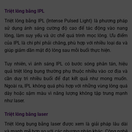
Triệt lông bằng IPL
Triệt lông bằng IPL (Intense Pulsed Light) là phương pháp
sử dụng ánh sáng cường độ cao để tác động vào nang
lông, làm suy yếu và ức chế quá trình mọc lông. Ưu điểm
của IPL là chi phí phải chăng, phù hợp với nhiều loại da và
giúp giảm dần mật độ lông sau mỗi buổi thực hiện.
Tuy nhiên, vì ánh sáng IPL có bước sóng phân tán, hiệu
quả triệt lông bụng thường phụ thuộc nhiều vào cơ địa và
cần duy trì nhiều buổi để đạt kết quả như mong muốn.
Ngoài ra, IPL không quá phù hợp với những vùng lông quá
dày hoặc sậm màu vì năng lượng không tập trung mạnh
như laser.
Triệt lông bằng laser
Triệt lông bụng bằng laser được xem là giải pháp lâu dài
và mạnh mẽ hơn so với các phương pháp khác. Công nghệ