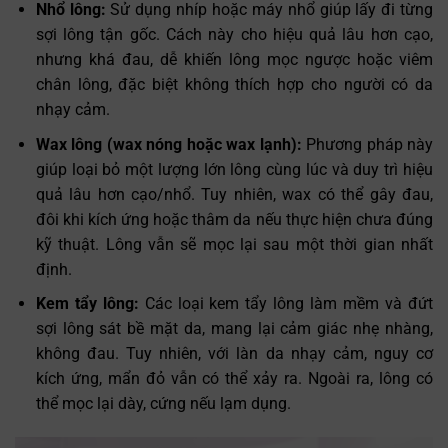
Nhổ lông:
Sử dụng nhíp hoặc máy nhổ giúp lấy đi từng
sợi lông tận gốc. Cách này cho hiệu quả lâu hơn cạo,
nhưng khá đau, dễ khiến lông mọc ngược hoặc viêm
chân lông, đặc biệt không thích hợp cho người có da
nhạy cảm.
Wax lông (wax nóng hoặc wax lạnh):
Phương pháp này
giúp loại bỏ một lượng lớn lông cùng lúc và duy trì hiệu
quả lâu hơn cạo/nhổ. Tuy nhiên, wax có thể gây đau,
đôi khi kích ứng hoặc thâm da nếu thực hiện chưa đúng
kỹ thuật. Lông vẫn sẽ mọc lại sau một thời gian nhất
định.
Kem tẩy lông:
Các loại kem tẩy lông làm mềm và đứt
sợi lông sát bề mặt da, mang lại cảm giác nhẹ nhàng,
không đau. Tuy nhiên, với làn da nhạy cảm, nguy cơ
kích ứng, mẩn đỏ vẫn có thể xảy ra. Ngoài ra, lông có
thể mọc lại dày, cứng nếu lạm dụng.