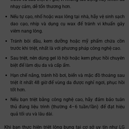
nhạy cảm, dễ tổn thương hơn.
Nếu tự cạo, nhổ hoặc wax lông tại nhà, hãy vệ sinh sạch
dao cạo, nhíp và dụng cụ wax để tránh vi khuẩn gây
viêm nang lông.
Tránh bôi dầu, kem dưỡng hoặc mỹ phẩm chứa cồn
trước khi triệt, nhất là với phương pháp công nghệ cao.
Sau triệt, nên dùng gel lô hội hoặc kem phục hồi chuyên
biệt để làm dịu da và cấp ẩm.
Hạn chế nắng, tránh hồ bơi, biển và mặc đồ thoáng sau
triệt ít nhất 48 giờ để vùng da được nghỉ ngơi, phục hồi
tốt hơn.
Nếu bạn triệt bằng công nghệ cao, hãy đảm bảo tuân
thủ đúng liệu trình (thường 4–6 tuần/lần) để đạt hiệu
quả tối ưu và lâu dài.
Khi bạn thực hiện triệt lông bụng tại cơ sở uy tín như LG