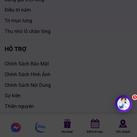
Điều trị nám
Trị mụn lưng
Thu nhỏ lỗ chân lông
HỖ TRỢ
Chính Sách Bảo Mật
Chính Sách Hình Ảnh
Chính Sách Nội Dung
Sự kiện
Thiện nguyện
Truyền thông
Chat
Chat
Theo dõi chúng tôi tại:
Hot deal
Đặt lịch hẹn
Chi nhánh
messenger