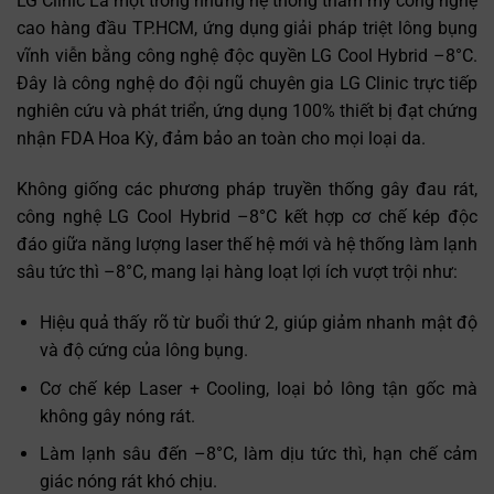
LG Clinic Là một trong những hệ thống thẩm mỹ công nghệ
cao hàng đầu TP.HCM, ứng dụng giải pháp triệt lông bụng
vĩnh viễn bằng công nghệ độc quyền LG Cool Hybrid –8°C.
Đây là công nghệ do đội ngũ chuyên gia LG Clinic trực tiếp
nghiên cứu và phát triển, ứng dụng 100% thiết bị đạt chứng
nhận FDA Hoa Kỳ, đảm bảo an toàn cho mọi loại da.
Không giống các phương pháp truyền thống gây đau rát,
công nghệ LG Cool Hybrid –8°C kết hợp cơ chế kép độc
Trò chuyện cùng
✕
Trợ lý bác sĩ LG Clinic
đáo giữa năng lượng laser thế hệ mới và hệ thống làm lạnh
sâu tức thì –8°C, mang lại hàng loạt lợi ích vượt trội như:
Hiệu quả thấy rõ từ buổi thứ 2, giúp giảm nhanh mật độ
và độ cứng của lông bụng.
Cơ chế kép Laser + Cooling, loại bỏ lông tận gốc mà
không gây nóng rát.
Làm lạnh sâu đến –8°C, làm dịu tức thì, hạn chế cảm
giác nóng rát khó chịu.