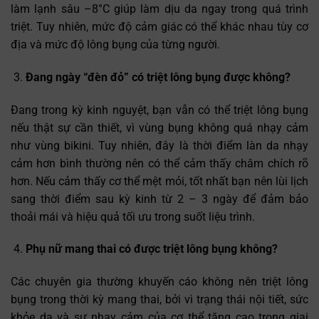
làm lạnh sâu –8°C giúp làm dịu da ngay trong quá trình
triệt. Tuy nhiên, mức độ cảm giác có thể khác nhau tùy cơ
địa và mức độ lông bụng của từng người.
Đang ngày “đèn đỏ” có triệt lông bụng được không?
Đang trong kỳ kinh nguyệt, bạn vẫn có thể triệt lông bụng
nếu thật sự cần thiết, vì vùng bụng không quá nhạy cảm
như vùng bikini. Tuy nhiên, đây là thời điểm làn da nhạy
cảm hơn bình thường nên có thể cảm thấy châm chích rõ
hơn. Nếu cảm thấy cơ thể mệt mỏi, tốt nhất bạn nên lùi lịch
sang thời điểm sau kỳ kinh từ 2 – 3 ngày để đảm bảo
thoải mái và hiệu quả tối ưu trong suốt liệu trình.
Phụ nữ mang thai có được triệt lông bụng không?
Các chuyên gia thường khuyến cáo không nên triệt lông
bụng trong thời kỳ mang thai, bởi vì trạng thái nội tiết, sức
khỏe da và sự nhạy cảm của cơ thể tăng cao trong giai