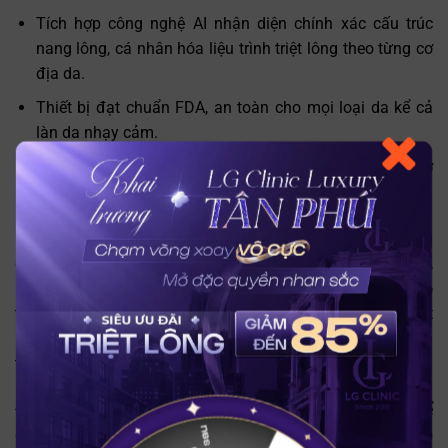
Tích hợp công nghệ AI nhận diện chính xác cấu trúc
nang lông, cá nhân hóa liệu trình triệt lông theo từng cơ
địa da.
Thiết bị đạt chuẩn FDA, an toàn cho mọi loại da kể cả
làn da nhạy cảm.
Tăng sinh collagen vùng triệt, hỗ trợ làm sáng da, mờ
thâm, giảm mùi mồ hôi và ngừa viêm nang lông.
Bên cạnh công nghệ triệt lông tiên tiến, LG Clinic còn mang
đến trải nghiệm thẩm mỹ đẳng cấp với không gian riêng tư,
sang trọng, chuẩn mô hình clinic cao cấp. Khách hàng có
thể linh hoạt lựa chọn kỹ thuật viên nam hoặc nữ khi triệt
lông ở những vùng nhạy cảm, giúp quá trình điều trị diễn ra
thoải mái và tế nhị tuyệt đối.
Đặt lịch tư vấn ngay hôm nay tại website của LG Clinic để
được hỗ trợ 1:1, nhận lộ trình triệt lông cá nhân hóa và cập