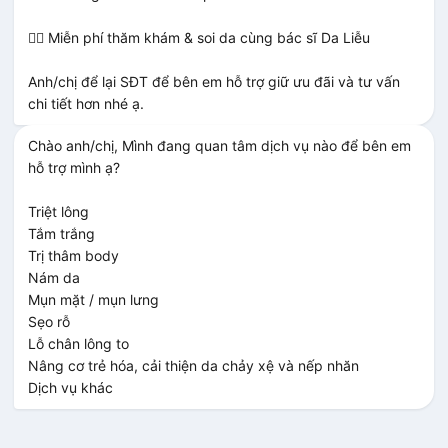
👨‍⚕️ Miễn phí thăm khám & soi da cùng bác sĩ Da Liễu

Anh/chị để lại SĐT để bên em hỗ trợ giữ ưu đãi và tư vấn 
chi tiết hơn nhé ạ.
Chào anh/chị, Mình đang quan tâm dịch vụ nào để bên em 
ĐẶNG VĂN NHẪN
hỗ trợ mình ạ?

CKI Phẫu thuật Tạo hình Thẩm mỹ
Triệt lông

Tắm trắng

XEM THÊM
Trị thâm body

Nám da

Mụn mặt / mụn lưng

Sẹo rỗ

Gói triệt lông 3TR5 giảm còn 400K
Gói tắm trắng 5TR giảm còn 600K
Nâng cơ trẻ hóa 90TR giảm còn
Gói trị thâm 6Tr giảm còn 449K
Gói trị mụn 5TR giảm còn 500k
Gói tiêm BAP 30TR giảm còn
Chúc bạn may mắn lần sau
Lỗ chân lông to

TƯ VẤN NGAY
XEM THÊM
Nâng cơ trẻ hóa, cải thiện da chảy xệ và nếp nhăn

Dịch vụ khác