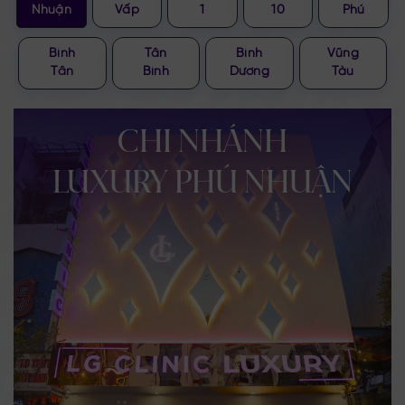
Nhuận
Vấp
1
10
Phú
Bình
Tân
Bình
Vũng
Tân
Bình
Dương
Tàu
CHI NHÁNH
LUXURY PHÚ NHUẬN