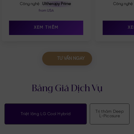
Công nghệ
Ultherapy Prime
Công nghệ
from
USA
XEM THÊM
XE
TƯ VẤN NGAY
Bảng Giá Dịch Vụ
Trị thâm Deep
Triệt lông LG Cool Hybrid
L-Picosure