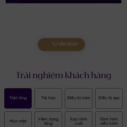
TƯ VẤN NGAY
Trải nghiệm khách hàng
Triệt lông
Trẻ hóa
Điều trị nám
Điều trị sẹo
Viêm nang
Xóa rãnh
Định hình
Mụn mặt
lông
cười
viền hàm