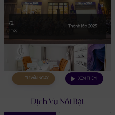
172
Thành lập 2025
Máy móc
TƯ VẤN NGAY
XEM THÊM
Dịch Vụ Nổi Bật