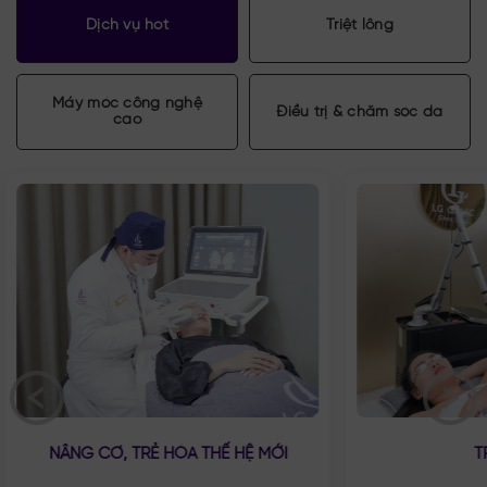
Dịch vụ hot
Triệt lông
Máy móc
công nghệ
Điều trị & chăm
sóc da
cao
NÂNG CƠ, TRẺ HÓA THẾ HỆ MỚI
T