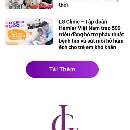
thời
LG Clinic – Tập đoàn
Hamier Việt Nam trao 500
triệu đồng hỗ trợ phẫu thuật
bệnh tim và sứt môi hở hàm
Trò chuyện cùng
Trợ lý bác sĩ LG Clinic
ếch cho trẻ em khó khăn
Tải Thêm