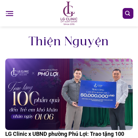
Chuyển
đến
nội
dung
Thiện Nguyện
LG Clinic x UBND phường Phú Lợi: Trao tặng 100