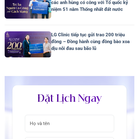
các anh hùng có công với Tổ quốc kỷ
niệm 51 năm Thống nhất đất nước
LG Clinic tiếp tục gửi trao 200 triệu
đồng – Đồng hành cùng đồng bào xoa
dịu nỗi đau sau bão lũ
Đặt Lịch Ngay