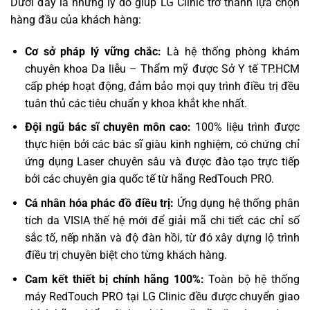
Dưới đây là những lý do giúp LG Clinic trở thành lựa chọn
hàng đầu của khách hàng:
Cơ sở pháp lý vững chắc:
Là hệ thống phòng khám
chuyên khoa Da liễu – Thẩm mỹ được Sở Y tế TP.HCM
cấp phép hoạt động, đảm bảo mọi quy trình điều trị đều
tuân thủ các tiêu chuẩn y khoa khắt khe nhất.
Đội ngũ bác sĩ chuyên môn cao:
100% liệu trình được
thực hiện bởi các bác sĩ giàu kinh nghiệm, có chứng chỉ
ứng dụng Laser chuyên sâu và được đào tạo trực tiếp
bởi các chuyên gia quốc tế từ hãng RedTouch PRO.
Cá nhân hóa phác đồ điều trị:
Ứng dụng hệ thống phân
Trò chuyện cùng
Trợ lý bác sĩ LG Clinic
tích da VISIA thế hệ mới để giải mã chi tiết các chỉ số
sắc tố, nếp nhăn và độ đàn hồi, từ đó xây dựng lộ trình
điều trị chuyên biệt cho từng khách hàng.
Cam kết thiết bị chính hãng 100%:
Toàn bộ hệ thống
máy RedTouch PRO tại LG Clinic đều được chuyển giao