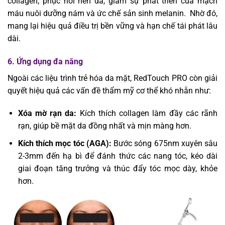
collagen, phục hồi nền da, giảm sự phát triển của mạch
máu nuôi dưỡng nám và ức chế sản sinh melanin. Nhờ đó,
mang lại hiệu quả điều trị bền vững và hạn chế tái phát lâu
dài.
6. Ứng dụng đa năng
Ngoài các liệu trình trẻ hóa da mặt, RedTouch PRO còn giải
quyết hiệu quả các vấn đề thẩm mỹ cơ thể khó nhằn như:
Xóa mờ rạn da:
Kích thích collagen làm đầy các rãnh
rạn, giúp bề mặt da đồng nhất và mịn màng hơn.
Kích thích mọc tóc (AGA):
Bước sóng 675nm xuyên sâu
2-3mm đến hạ bì để đánh thức các nang tóc, kéo dài
giai đoạn tăng trưởng và thúc đẩy tóc mọc dày, khỏe
hơn.