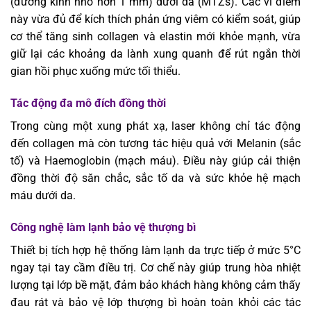
(đường kính nhỏ hơn 1 mm) dưới da (MTZs). Các vi điểm
này vừa đủ để kích thích phản ứng viêm có kiểm soát, giúp
cơ thể tăng sinh collagen và elastin mới khỏe mạnh, vừa
giữ lại các khoảng da lành xung quanh để rút ngắn thời
gian hồi phục xuống mức tối thiểu.
Tác động đa mô đích đồng thời
Trong cùng một xung phát xạ, laser không chỉ tác động
đến collagen mà còn tương tác hiệu quả với Melanin (sắc
tố) và Haemoglobin (mạch máu). Điều này giúp cải thiện
đồng thời độ săn chắc, sắc tố da và sức khỏe hệ mạch
máu dưới da.
Công nghệ làm lạnh bảo vệ thượng bì
Thiết bị tích hợp hệ thống làm lạnh da trực tiếp ở mức 5°C
ngay tại tay cầm điều trị. Cơ chế này giúp trung hòa nhiệt
lượng tại lớp bề mặt, đảm bảo khách hàng không cảm thấy
đau rát và bảo vệ lớp thượng bì hoàn toàn khỏi các tác