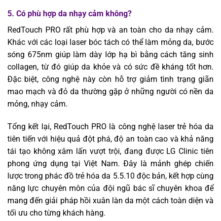
5. Có phù hợp da nhạy cảm không?
RedTouch PRO rất phù hợp và an toàn cho da nhạy cảm.
Khác với các loại laser bóc tách có thể làm mỏng da, bước
sóng 675nm giúp làm dày lớp hạ bì bằng cách tăng sinh
collagen, từ đó giúp da khỏe và có sức đề kháng tốt hơn.
Đặc biệt, công nghệ này còn hỗ trợ giảm tình trạng giãn
mao mạch và đỏ da thường gặp ở những người có nền da
mỏng, nhạy cảm.
Tổng kết lại, RedTouch PRO là công nghệ laser trẻ hóa da
tiên tiến với hiệu quả đột phá, độ an toàn cao và khả năng
tái tạo không xâm lấn vượt trội, đang được LG Clinic tiên
phong ứng dụng tại Việt Nam. Đây là mảnh ghép chiến
lược trong phác đồ trẻ hóa da 5.5.10 độc bản, kết hợp cùng
năng lực chuyên môn của đội ngũ bác sĩ chuyên khoa để
mang đến giải pháp hồi xuân làn da một cách toàn diện và
tối ưu cho từng khách hàng.