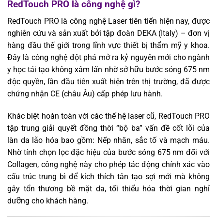
RedTouch PRO là công nghệ gì?
RedTouch PRO là công nghệ Laser tiên tiến hiện nay, được
nghiên cứu và sản xuất bởi tập đoàn DEKA (Italy) – đơn vị
hàng đầu thế giới trong lĩnh vực thiết bị thẩm mỹ y khoa.
Đây là công nghệ đột phá mở ra kỷ nguyên mới cho ngành
y học tái tạo không xâm lấn nhờ sở hữu bước sóng 675 nm
độc quyền, lần đầu tiên xuất hiện trên thị trường, đã được
chứng nhận CE (châu Âu) cấp phép lưu hành.
Khác biệt hoàn toàn với các thế hệ laser cũ, RedTouch PRO
tập trung giải quyết đồng thời “bộ ba” vấn đề cốt lõi của
làn da lão hóa bao gồm: Nếp nhăn, sắc tố và mạch máu.
Nhờ tính chọn lọc đặc hiệu của bước sóng 675 nm đối với
Collagen, công nghệ này cho phép tác động chính xác vào
cấu trúc trung bì để kích thích tân tạo sợi mới mà không
gây tổn thương bề mặt da, tối thiểu hóa thời gian nghỉ
dưỡng cho khách hàng.