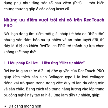
dụng phụ như tăng sắc tố sau viêm (PIH) – một biến
chứng thường gặp ở các dòng laser cũ.
Những ưu điểm vượt trội chỉ có trên RedTouch
PRO
Nếu bạn đang tìm kiếm một giải pháp trẻ hóa da “thần tốc”
nhưng vẫn đảm bảo sự tự nhiên và an toàn tuyệt đối, thì
đây là 6 lý do khiến RedTouch PRO trở thành sự lựa chọn
không thể thay thế:
1. Liệu pháp ReLive – Hiệu ứng “filler tự nhiên”
ReLive là giao thức điều trị độc quyền của RedTouch PRO,
giúp kích thích sản sinh Collagen type I, là loại collagen
đóng vai trò quan trọng trong việc duy trì làn da căng mịn
và săn chắc. Bằng cách tập trung năng lượng vào lớp trung
bì, công nghệ này tạo ra hiệu ứng làm đầy tự nhiên, giúp:
Da căng mọng hơn