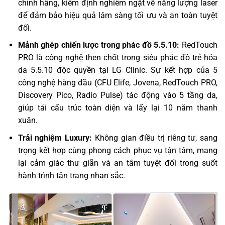
chính hãng, kiểm định nghiêm ngặt về năng lượng laser
để đảm bảo hiệu quả lâm sàng tối ưu và an toàn tuyệt
đối.
Mảnh ghép chiến lược trong phác đồ 5.5.10:
RedTouch
PRO là công nghệ then chốt trong siêu phác đồ trẻ hóa
da 5.5.10 độc quyền tại LG Clinic. Sự kết hợp của 5
công nghệ hàng đầu (CFU Elife, Jovena, RedTouch PRO,
Discovery Pico, Radio Pulse) tác động vào 5 tầng da,
giúp tái cấu trúc toàn diện và lấy lại 10 năm thanh
xuân.
Trải nghiệm Luxury:
Không gian điều trị riêng tư, sang
trọng kết hợp cùng phong cách phục vụ tận tâm, mang
lại cảm giác thư giãn và an tâm tuyệt đối trong suốt
hành trình tân trang nhan sắc.