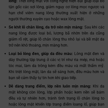
lông:
Triệt lông mặt với công nghệ hiện đại giúp loại bỏ
tận gốc các sợi lông, giảm nguy cơ lông mọc ngược và
hạn chế viêm nang lông thường xuất hiện ở những
người thường xuyên cạo hoặc wax lông mặt.
Se khít lỗ chân lông, da trở nên mịn màng:
Sau khi các
nang lông được loại bỏ, lượng bã nhờn trên da cũng
giảm rõ rệt, giúp lỗ chân lông thu nhỏ lại và bề mặt da
trở nên khô thoáng, mịn màng hơn.
Loại bỏ lông đen, giúp da đều màu:
Lông mặt đen và
dày thường tập trung ở các vị trí như ria mép, má hoặc
tóc mai, làm da trông kém đều màu và mất thẩm mỹ.
Khi triệt lông mặt, làn da sẽ sáng hơn, đều màu hơn và
bạn sẽ cảm thấy tự tin hơn khi giao tiếp.
Dễ dàng trang điểm, lớp nền luôn mịn màng:
Khi da
mặt không còn lông, lớp phấn hoặc kem nền sẽ bám
đều và tự nhiên hơn, tránh tình trạng lỗ chân lông to
hoặc lông mặt khiến lớp trang điểm loang lổ, giúp bạn