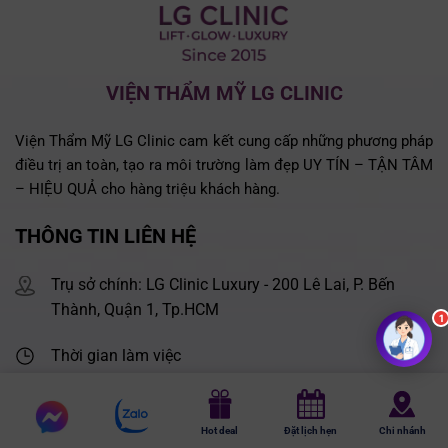
VIỆN THẨM MỸ LG CLINIC
Viện Thẩm Mỹ LG Clinic cam kết cung cấp những phương pháp
điều trị an toàn, tạo ra môi trường làm đẹp UY TÍN – TẬN TÂM
– HIỆU QUẢ cho hàng triệu khách hàng.
THÔNG TIN LIÊN HỆ
Trụ sở chính: LG Clinic Luxury - 200 Lê Lai, P. Bến
Thành, Quận 1, Tp.HCM
Thời gian làm việc
Thứ 2 - Thứ 7: 9h30 - 21h00
Chat
Chủ nhật: 9h00 - 20h00
Chat
Hot deal
Đặt lịch hẹn
Chi nhánh
messenger