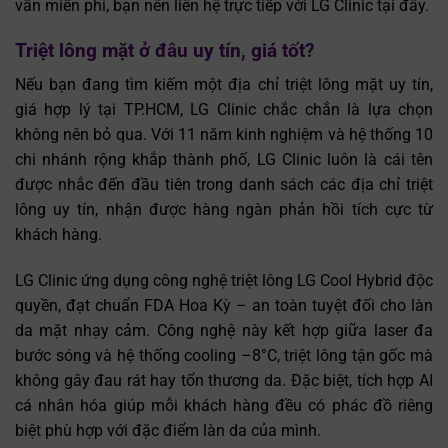
vấn miễn phí, bạn nên liên hệ trực tiếp với LG Clinic tại đây.
Triệt lông mặt ở đâu uy tín, giá tốt?
Nếu bạn đang tìm kiếm một địa chỉ triệt lông mặt uy tín,
giá hợp lý tại TP.HCM, LG Clinic chắc chắn là lựa chọn
không nên bỏ qua. Với 11 năm kinh nghiệm và hệ thống 10
chi nhánh rộng khắp thành phố, LG Clinic luôn là cái tên
được nhắc đến đầu tiên trong danh sách các địa chỉ triệt
lông uy tín, nhận được hàng ngàn phản hồi tích cực từ
khách hàng.
LG Clinic ứng dụng công nghệ triệt lông LG Cool Hybrid độc
quyền, đạt chuẩn FDA Hoa Kỳ – an toàn tuyệt đối cho làn
da mặt nhạy cảm. Công nghệ này kết hợp giữa laser đa
bước sóng và hệ thống cooling –8°C, triệt lông tận gốc mà
không gây đau rát hay tổn thương da. Đặc biệt, tích hợp AI
cá nhân hóa giúp mỗi khách hàng đều có phác đồ riêng
biệt phù hợp với đặc điểm làn da của mình.