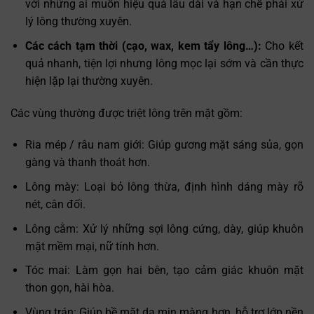
với những ai muốn hiệu quả lâu dài và hạn chế phải xử
lý lông thường xuyên.
Các cách tạm thời (cạo, wax, kem tẩy lông…):
Cho kết
quả nhanh, tiện lợi nhưng lông mọc lại sớm và cần thực
hiện lặp lại thường xuyên.
Các vùng thường được triệt lông trên mặt gồm:
Ria mép / râu nam giới: Giúp gương mặt sáng sủa, gọn
gàng và thanh thoát hơn.
Lông mày: Loại bỏ lông thừa, định hình dáng mày rõ
nét, cân đối.
Lông cằm: Xử lý những sợi lông cứng, dày, giúp khuôn
mặt mềm mại, nữ tính hơn.
Tóc mai: Làm gọn hai bên, tạo cảm giác khuôn mặt
thon gọn, hài hòa.
Vùng trán: Giúp bề mặt da mịn màng hơn, hỗ trợ lớp nền