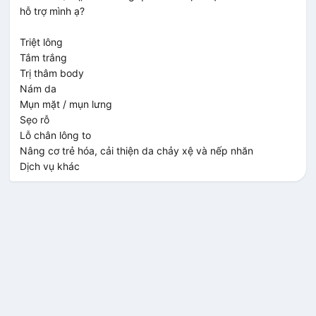
THÔNG TIN LIÊN HỆ
hỗ trợ mình ạ?

Trụ sở chính: LG Clinic Luxury - 200 Lê Lai, P. Bến
Triệt lông

Tắm trắng

Thành, Quận 1, Tp.HCM
Trị thâm body

Nám da

Thời gian làm việc
Mụn mặt / mụn lưng

Thứ 2 - Thứ 7: 9h30 - 21h00
Sẹo rỗ

Lỗ chân lông to

Chủ nhật: 9h00 - 20h00
Nâng cơ trẻ hóa, cải thiện da chảy xệ và nếp nhăn

Dịch vụ khác
Chăm sóc khách hàng:
Hotline
:
1900.8888.33
Email
: cskh@lgclinic.vn
Hợp tác kinh doanh:
Hotline
:
0789.212.121
Email
: info@lgclinic.vn