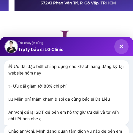
Trò chuyện cùng
✕
Trợ lý bác sĩ LG Clinic
🎁 Ưu đãi đặc biệt chỉ áp dụng cho khách hàng đăng ký tại 
website hôm nay

✨ Ưu đãi giảm tới 80% chi phí

VIỆN THẨM MỸ LG CLINIC
👨‍⚕️ Miễn phí thăm khám & soi da cùng bác sĩ Da Liễu

Viện Thẩm Mỹ LG Clinic cam kết cung cấp những phương pháp
Anh/chị để lại SĐT để bên em hỗ trợ giữ ưu đãi và tư vấn 
điều trị an toàn, tạo ra môi trường làm đẹp UY TÍN – TẬN TÂM
chi tiết hơn nhé ạ.
– HIỆU QUẢ cho hàng triệu khách hàng.
Chào anh/chị, Mình đang quan tâm dịch vụ nào để bên em 