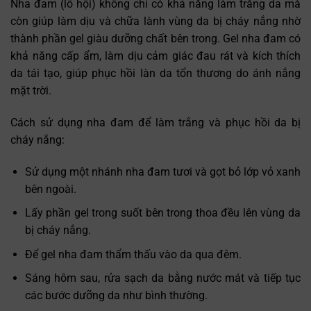
Nha đam (lô hội) không chỉ có khả năng làm trắng da mà
còn giúp làm dịu và chữa lành vùng da bị cháy nắng nhờ
thành phần gel giàu dưỡng chất bên trong. Gel nha đam có
khả năng cấp ẩm, làm dịu cảm giác đau rát và kích thích
da tái tạo, giúp phục hồi làn da tổn thương do ánh nắng
mặt trời.
Cách sử dụng nha đam để làm trắng và phục hồi da bị
cháy nắng:
Sử dụng một nhánh nha đam tươi và gọt bỏ lớp vỏ xanh
bên ngoài.
Lấy phần gel trong suốt bên trong thoa đều lên vùng da
bị cháy nắng.
Để gel nha đam thẩm thấu vào da qua đêm.
Sáng hôm sau, rửa sạch da bằng nước mát và tiếp tục
các bước dưỡng da như bình thường.