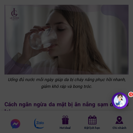
Uống đủ nước mỗi ngày giúp da bị cháy nắng phục hồi nhanh,
giảm khô ráp và bong tróc.
Cách ngăn ngừa da mặt bị ăn nắng sạm đen trở
lại
Sau khi da đã được phục hồi và sáng trở lại, bạn cần chủ
Chat
Chat
Hot deal
Đặt lịch hẹn
Chi nhánh
động bảo vệ làn da để không bị cháy nắng và sạm đen lần
messenger