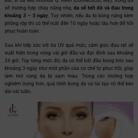
bác sĩ da liễu Rhonda Q. Klein (Connecticut, Mỹ), trong đa
số trường hợp cháy nắng nhẹ,
da sẽ hết đỏ và đau trong
khoảng 3 – 5 ngày
. Tuy nhiên, nếu da bị bỏng nặng kèm
phồng rộp thì có thể mất đến 10 ngày hoặc lâu hơn để hồi
phục hoàn toàn.
Sau khi tiếp xúc với tia UV quá mức, cảm giác đau rát sẽ
xuất hiện trong vòng vài giờ đầu và đạt đỉnh sau khoảng
24 giờ. Tùy từng mức độ, da có thể bắt đầu bong tróc sau
khoảng 3 ngày như một phần của cơ chế tự phục hồi, giúp
làm mờ vùng da bị sạm màu. Trong các trường hợp
nghiêm trọng hơn, quá trình bong da và tái tạo có thể kéo
dài vài tuần.