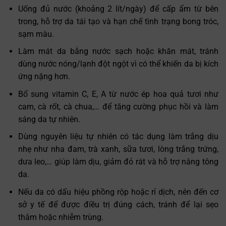
Uống đủ nước (khoảng 2 lít/ngày) để cấp ẩm từ bên
trong, hỗ trợ da tái tạo và hạn chế tình trạng bong tróc,
sạm màu.
Làm mát da bằng nước sạch hoặc khăn mát, tránh
dùng nước nóng/lạnh đột ngột vì có thể khiến da bị kích
ứng nặng hơn.
Bổ sung vitamin C, E, A từ nước ép hoa quả tươi như
cam, cà rốt, cà chua,… để tăng cường phục hồi và làm
sáng da tự nhiên.
Dùng nguyên liệu tự nhiên có tác dụng làm trắng dịu
nhẹ như nha đam, trà xanh, sữa tươi, lòng trắng trứng,
dưa leo,… giúp làm dịu, giảm đỏ rát và hỗ trợ nâng tông
da.
Nếu da có dấu hiệu phồng rộp hoặc rỉ dịch, nên đến cơ
sở y tế để được điều trị đúng cách, tránh để lại sẹo
thâm hoặc nhiễm trùng.