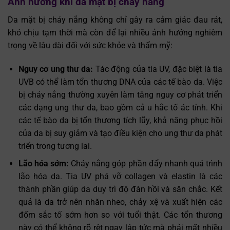
Ảnh hưởng khi da mặt bị cháy nắng
Da mặt bị cháy nắng không chỉ gây ra cảm giác đau rát,
khó chịu tạm thời mà còn để lại nhiều ảnh hưởng nghiêm
trọng về lâu dài đối với sức khỏe và thẩm mỹ:
Nguy cơ ung thư da:
Tác động của tia UV, đặc biệt là tia
UVB có thể làm tổn thương DNA của các tế bào da. Việc
bị cháy nắng thường xuyên làm tăng nguy cơ phát triển
các dạng ung thư da, bao gồm cả u hắc tố ác tính. Khi
các tế bào da bị tổn thương tích lũy, khả năng phục hồi
của da bị suy giảm và tạo điều kiện cho ung thư da phát
triển trong tương lai.
Lão hóa sớm:
Cháy nắng góp phần đẩy nhanh quá trình
lão hóa da. Tia UV phá vỡ collagen và elastin là các
thành phần giúp da duy trì độ đàn hồi và săn chắc. Kết
quả là da trở nên nhăn nheo, chảy xệ và xuất hiện các
đốm sắc tố sớm hơn so với tuổi thật. Các tổn thương
này có thể không rõ rệt ngay lập tức mà phải mất nhiều