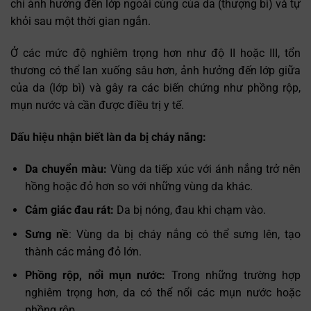
chỉ ảnh hưởng đến lớp ngoài cùng của da (thượng bì) và tự
khỏi sau một thời gian ngắn.
Ở các mức độ nghiêm trọng hơn như độ II hoặc III, tổn
thương có thể lan xuống sâu hơn, ảnh hưởng đến lớp giữa
của da (lớp bì) và gây ra các biến chứng như phồng rộp,
mụn nước và cần được điều trị y tế.
Dấu hiệu nhận biết làn da bị cháy nắng:
Da chuyển màu:
Vùng da tiếp xúc với ánh nắng trở nên
hồng hoặc đỏ hơn so với những vùng da khác.
Cảm giác đau rát:
Da bị nóng, đau khi chạm vào.
Sưng nề
: Vùng da bị cháy nắng có thể sưng lên, tạo
thành các mảng đỏ lớn.
Phồng rộp, nổi mụn nước:
Trong những trường hợp
nghiêm trọng hơn, da có thể nổi các mụn nước hoặc
phồng rộp.