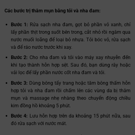
Các bước trị thâm mụn bằng tỏi và nha đam:
Bước 1:
Rửa sạch nha đam, gọt bỏ phần vỏ xanh, chỉ
lấy phần thịt trong suốt bên trong, cắt nhỏ rồi ngâm qua
nước muối loãng để loại bỏ nhựa. Tỏi bóc vỏ, rửa sạch
và để ráo nước trước khi xay.
Bước 2:
Cho nha đam và tỏi vào máy xay nhuyễn đến
khi tạo thành hỗn hợp sệt. Sau đó, bạn dùng rây hoặc
vải lọc để lấy phần nước cốt nha đam và tỏi.
Bước 3:
Dùng bông tẩy trang hoặc tăm bông thấm hỗn
hợp tỏi và nha đam rồi chấm lên các vùng da bị thâm
mụn và massage nhẹ nhàng theo chuyển động chiều
kim đồng hồ khoảng 5 phút.
Bước 4:
Lưu hỗn hợp trên da khoảng 15 phút nữa, sau
đó rửa sạch với nước mát.