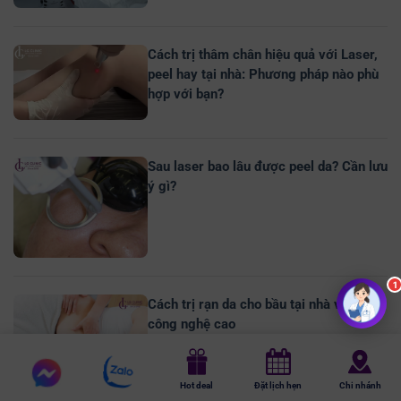
Cách trị thâm chân hiệu quả với Laser,
peel hay tại nhà: Phương pháp nào phù
hợp với bạn?
Sau laser bao lâu được peel da? Cần lưu
ý gì?
Cách trị rạn da cho bầu tại nhà và Laser
công nghệ cao
Chat
Chat
Hot deal
Đặt lịch hẹn
Chi nhánh
m
essenger