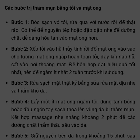
Các bước trị thâm mụn bằng tỏi và mật ong
Bước 1:
Bóc sạch vỏ tỏi, rửa qua với nước rồi để thật
ráo. Có thể để nguyên tép hoặc đập dập nhẹ để dưỡng
chất dễ dàng hòa tan vào mật ong hơn.
Bước 2:
Xếp tỏi vào hũ thủy tinh rồi đổ mật ong vào sao
cho lượng mật ong ngập hoàn toàn tỏi, đậy kín nắp hũ,
cất vào nơi thoáng mát. Để hỗn hợp đạt hiệu quả tốt
nhất, nên để ngâm ít nhất 2 tuần trước khi sử dụng.
Bước 3:
Rửa sạch mặt thật kỹ bằng sữa rửa mặt dịu nhẹ
và thấm khô da.
Bước 4:
Lấy một ít mật ong ngâm tỏi, dùng tăm bông
hoặc đầu ngón tay sạch thoa lên vùng da bị thâm mụn.
Kết hợp massage nhẹ nhàng khoảng 2 phút để các
dưỡng chất thẩm thấu sâu vào da.
Bước 5:
Giữ nguyên trên da trong khoảng 15 phút, sau