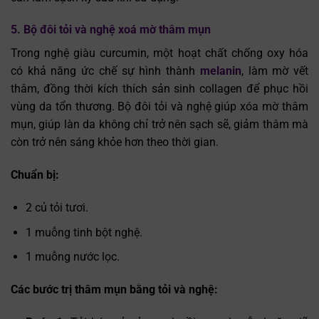
5. Bộ đôi tỏi và nghệ xoá mờ thâm mụn
Trong nghệ giàu curcumin, một hoạt chất chống oxy hóa
có khả năng ức chế sự hình thành
melanin
, làm mờ vết
thâm, đồng thời kích thích sản sinh collagen để phục hồi
vùng da tổn thương. Bộ đôi tỏi và nghệ giúp xóa mờ thâm
mụn, giúp làn da không chỉ trở nên sạch sẽ, giảm thâm mà
còn trở nên sáng khỏe hơn theo thời gian.
Trò chuyện cùng
✕
Trợ lý bác sĩ LG Clinic
Chuẩn bị:
2 củ tỏi tươi.
1 muỗng tinh bột nghệ.
1 muỗng nước lọc.
Các bước trị thâm mụn bằng tỏi và nghệ: