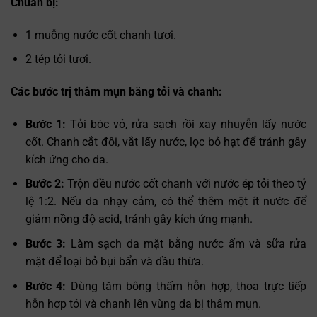
Chuẩn bị:
1 muỗng nước cốt chanh tươi.
2 tép tỏi tươi.
Các bước trị thâm mụn bằng tỏi và chanh:
Bước 1:
Tỏi bóc vỏ, rửa sạch rồi xay nhuyễn lấy nước
cốt. Chanh cắt đôi, vắt lấy nước, lọc bỏ hạt để tránh gây
kích ứng cho da.
Bước 2:
Trộn đều nước cốt chanh với nước ép tỏi theo tỷ
lệ 1:2. Nếu da nhạy cảm, có thể thêm một ít nước để
giảm nồng độ acid, tránh gây kích ứng mạnh.
Bước 3:
Làm sạch da mặt bằng nước ấm và sữa rửa
mặt để loại bỏ bụi bẩn và dầu thừa.
Bước 4:
Dùng tăm bông thấm hỗn hợp, thoa trực tiếp
hỗn hợp tỏi và chanh lên vùng da bị thâm mụn.