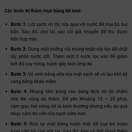
Các bước trị thâm mụn bằng tỏi tươi:
Bước 1:
Lột sạch vỏ tỏi, rửa qua với nước để loại bỏ bụi
bẩn. Sau đó, cho tỏi vào cối giã nhuyễn để thu được
hỗn hợp mịn.
Bước 2:
Dùng một miếng vải mỏng hoặc rây lọc để chắt
lấy phần nước cốt. Thêm một ít nước lọc vào để giảm
bớt độ cay nóng, tránh gây kích ứng da.
Bước 3:
Vệ sinh bằng sữa rửa mặt sạch sẽ và lau khô kỹ
càng bằng khăn mềm.
Bước 4:
Nhúng tăm bông vào dung dịch tỏi rồi chấm
nhẹ lên vùng da thâm. Để yên khoảng 15 – 20 phút,
cảm giác hơi nóng rát là bình thường nhưng nếu da quá
nhạy cảm thì nên rửa sạch sớm hơn.
Bước 5:
Rửa lại mặt bằng nước mát để loại bỏ hoàn
toàn cặn tỏi còn sót lại. Sau đó, bạn có thể dùng thêm