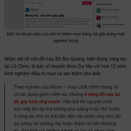
Một tài khoản kêu cứu khi trị thâm mụn bằng tỏi gây bỏng mặt
nghiêm trọng
Nhận xét về vấn đề này, BS Bùi Quang, hiện đang công tác
tại LG Clinic, là bác sĩ chuyên khoa Da liễu với hơn 12 năm
kinh nghiệm điều trị mụn và sẹo thâm cho biết:
Theo nghiên cứu Allicin – hoạt chất chính trong tỏi
có tác dụng giảm viêm da, nhưng
ở nồng độ cao lại
dễ gây kích ứng mạnh
. Việc bôi tỏi nguyên chất
trực tiếp lên da mà không pha loãng hoặc thử trước
ở vùng da nhỏ có thể dẫn đến các phản ứng như đỏ
da, nóng rát, phồng rộp hoặc thậm chí tổn thương
da, đặc biệt với những người có làn da nhạy cảm.