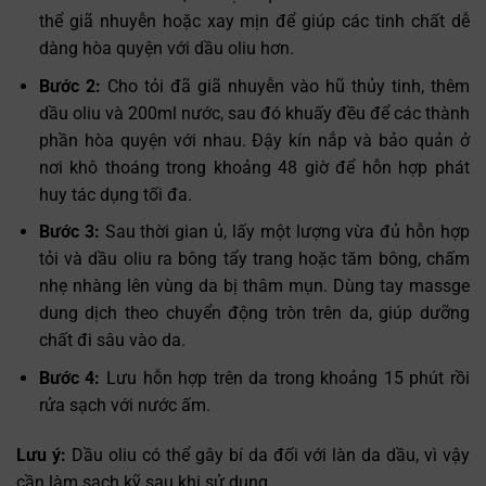
thể giã nhuyễn hoặc xay mịn để giúp các tinh chất dễ
dàng hòa quyện với dầu oliu hơn.
Bước 2:
Cho tỏi đã giã nhuyễn vào hũ thủy tinh, thêm
dầu oliu và 200ml nước, sau đó khuấy đều để các thành
phần hòa quyện với nhau. Đậy kín nắp và bảo quản ở
nơi khô thoáng trong khoảng 48 giờ để hỗn hợp phát
huy tác dụng tối đa.
Bước 3:
Sau thời gian ủ, lấy một lượng vừa đủ hỗn hợp
tỏi và dầu oliu ra bông tẩy trang hoặc tăm bông, chấm
nhẹ nhàng lên vùng da bị thâm mụn. Dùng tay massge
dung dịch theo chuyển động tròn trên da, giúp dưỡng
chất đi sâu vào da.
Bước 4:
Lưu hỗn hợp trên da trong khoảng 15 phút rồi
rửa sạch với nước ấm.
Lưu ý:
Dầu oliu có thể gây bí da đối với làn da dầu, vì vậy
cần làm sạch kỹ sau khi sử dụng.