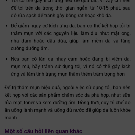
Tỏi có thể gây kích ứng nếu để quá lâu, vì vậy chỉ nên
để tỏi trên da trong thời gian ngắn, từ 10-15 phút, sau
đó rửa sạch để tránh gây bỏng rát hoặc khô da.
Để giảm nguy cơ kích ứng da, bạn có thể kết hợp tỏi trị
thâm mụn với các nguyên liệu làm dịu như: mật ong,
nha đam hoặc dầu dừa, giúp làm mềm da và tăng
cường dưỡng ẩm.
Nếu bạn có làn da nhạy cảm hoặc đang bị viêm da,
mụn mủ, hãy tránh sử dụng tỏi, vì nó có thể gây kích
ứng và làm tình trạng mụn thâm thêm trầm trọng hơn
Để trị thâm mụn hiệu quả, ngoài việc sử dụng tỏi, bạn nên
kết hợp với các sản phẩm chăm sóc da phù hợp, như: sữa
rửa mặt, toner và kem dưỡng ẩm. Đồng thời, duy trì chế độ
ăn uống lành mạnh và uống đủ nước để giúp da luôn khỏe
mạnh.
Một số câu hỏi liên quan khác