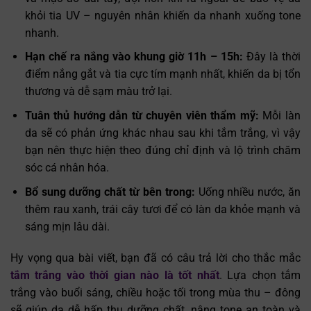
khỏi tia UV – nguyên nhân khiến da nhanh xuống tone
nhanh.
Hạn chế ra nắng vào khung giờ 11h – 15h:
Đây là thời
điểm nắng gắt và tia cực tím mạnh nhất, khiến da bị tổn
thương và dễ sạm màu trở lại.
Tuân thủ hướng dẫn từ chuyên viên thẩm mỹ:
Mỗi làn
da sẽ có phản ứng khác nhau sau khi tắm trắng, vì vậy
bạn nên thực hiện theo đúng chỉ định và lộ trình chăm
sóc cá nhân hóa.
Bổ sung dưỡng chất từ bên trong:
Uống nhiều nước, ăn
thêm rau xanh, trái cây tươi để có làn da khỏe mạnh và
sáng mịn lâu dài.
Hy vọng qua bài viết, bạn đã có câu trả lời cho thắc mắc
tắm trắng vào thời gian nào là tốt nhất
. Lựa chọn tắm
trắng vào buổi sáng, chiều hoặc tối trong mùa thu – đông
sẽ giúp da dễ hấp thụ dưỡng chất, nâng tone an toàn và