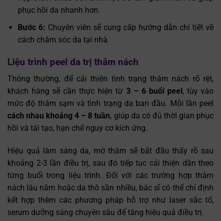
phục hồi da nhanh hơn.
Bước 6:
Chuyên viên sẽ cung cấp hướng dẫn chi tiết về
cách chăm sóc da tại nhà.
Liệu trình peel da trị thâm nách
Thông thường, để cải thiện tình trạng thâm nách rõ rệt,
khách hàng sẽ cần thực hiện từ
3 – 6 buổi peel
, tùy vào
mức độ thâm sạm và tình trạng da ban đầu. Mỗi lần peel
cách nhau khoảng 4 – 8 tuần
, giúp da có đủ thời gian phục
hồi và tái tạo, hạn chế nguy cơ kích ứng.
Hiệu quả làm sáng da, mờ thâm sẽ bắt đầu thấy rõ sau
khoảng 2-3 lần điều trị, sau đó tiếp tục cải thiện dần theo
từng buổi trong liệu trình. Đối với các trường hợp thâm
nách lâu năm hoặc da thô sần nhiều, bác sĩ có thể chỉ định
kết hợp thêm các phương pháp hỗ trợ như laser sắc tố,
serum dưỡng sáng chuyên sâu để tăng hiệu quả điều trị.