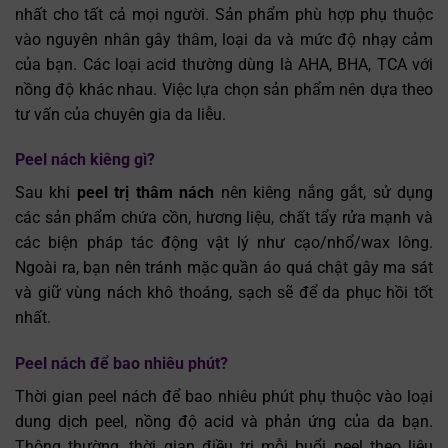
nhất cho tất cả mọi người. Sản phẩm phù hợp phụ thuộc
vào nguyên nhân gây thâm, loại da và mức độ nhạy cảm
của bạn. Các loại acid thường dùng là AHA, BHA, TCA với
nồng độ khác nhau. Việc lựa chọn sản phẩm nên dựa theo
tư vấn của chuyên gia da liễu.
Peel nách kiêng gì?
Sau khi
peel trị thâm nách
nên kiêng nắng gắt, sử dụng
các sản phẩm chứa cồn, hương liệu, chất tẩy rửa mạnh và
các biện pháp tác động vật lý như cạo/nhổ/wax lông.
Ngoài ra, bạn nên tránh mặc quần áo quá chật gây ma sát
và giữ vùng nách khô thoáng, sạch sẽ để da phục hồi tốt
nhất.
Peel nách để bao nhiêu phút?
Thời gian peel nách để bao nhiêu phút phụ thuộc vào loại
dung dịch peel, nồng độ acid và phản ứng của da bạn.
Thông thường, thời gian điều trị mỗi buổi peel theo liệu