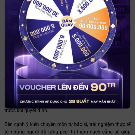
cũng phụ thuộc vào tình trạng da, mức độ thâm sạm và
khả năng phục hồi của từng người.
BẤM QUAY
Điều quan trọng là cần
tránh tự ý peel da tại nhà
hoặc thực
hiện ở những nơi thiếu uy tín. Nếu áp dụng sai cách, peel
da có thể gây ra các biến chứng như bỏng rát, bong tróc
quá mức, nhiễm trùng, thậm chí khiến vùng nách thâm
sạm nặng hơn.
Tóm lại, peel da trị thâm nách là một lựa chọn tốt và an
toàn khi được thực hiện đúng cách, tại các cơ sở y tế hoặc
thẩm mỹ uy tín. Đây là phương pháp đáng cân nhắc cho
những ai mong muốn cải thiện thâm sạm vùng nách
nhưng cũng cần thận trọng và hiểu rõ cả lợi ích lẫn rủi ro
trước khi quyết định.
Bên cạnh ý kiến chuyên môn từ bác sĩ, trải nghiệm thực tế
từ những người đã từng peel trị thâm nách cũng sẽ giúp