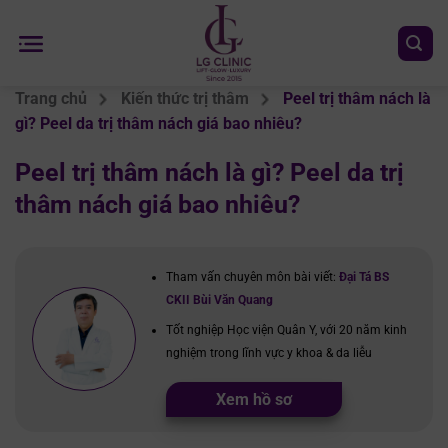
Chuyển
đến
nội
dung
Trang chủ
Kiến thức trị thâm
Peel trị thâm nách là
gì? Peel da trị thâm nách giá bao nhiêu?
Peel trị thâm nách là gì? Peel da trị
thâm nách giá bao nhiêu?
Tham vấn chuyên môn bài viết:
Đại Tá BS
CKII Bùi Văn Quang
Tốt nghiệp Học viện Quân Y, với 20 năm kinh
nghiệm trong lĩnh vực y khoa & da liễu
Xem hồ sơ