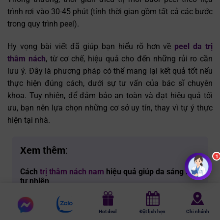
trình rơi vào 30-45 phút (tính thời gian gồm tất cả các bước
trong quy trình peel).
Hy vọng bài viết đã giúp bạn hiểu rõ hơn về
peel da trị
thâm nách
, từ cơ chế, hiệu quả cho đến những rủi ro cần
lưu ý. Đây là phương pháp có thể mang lại kết quả tốt nếu
thực hiện đúng cách, dưới sự tư vấn của bác sĩ chuyên
khoa. Tuy nhiên, để đảm bảo an toàn và đạt hiệu quả tối
ưu, bạn nên lựa chọn những cơ sở uy tín, thay vì tự ý thực
hiện tại nhà.
Xem thêm
:
1
Cách
trị thâm nách nam
hiệu quả giúp da sáng mịn
tự nhiên
Thâm nách sau sinh có tự hết không
? Cách trị
Chat
thâm hiệu quả
Chat
Hot deal
Đặt lịch hẹn
Chi nhánh
messenger
Cách
trị thâm nách sau sinh
dành cho mẹ Bỉm