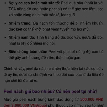
Nguy cơ sẹo hoặc mất sắc tố:
Peel quá sâu (nhất là với
TCA nồng độ cao hoặc phenol) có thể gây sẹo lõm, sẹo
xơ hoặc vùng da bị mất sắc tố, loang lổ.
Nhiễm trùng:
Da nách tổn thương dễ bị nhiễm khuẩn,
đặc biệt có thể khởi phát viêm tuyến mồ hôi mủ.
Nhiễm nấm da:
Tình trạng đỏ da, tróc vảy, ngứa dữ dội,
nhất là khi đổ nhiều mồ hôi.
Biến chứng toàn thân:
Peel với phenol nồng độ cao có
thể gây ảnh hưởng đến tim, thận hoặc gan.
Chính vì vậy, peel da nách chỉ nên thực hiện tại các cơ sở y
tế uy tín, dưới sự chỉ định và theo dõi của bác sĩ da liễu để
hạn chế tối đa rủi ro.
Peel nách giá bao nhiêu? Có nên peel tại nhà?
Mức giá peel nách trung bình dao động từ
500.000 VNĐ
đến 3.000.000 VNĐ/buổi
phụ thuộc vào nhiều yếu tố như