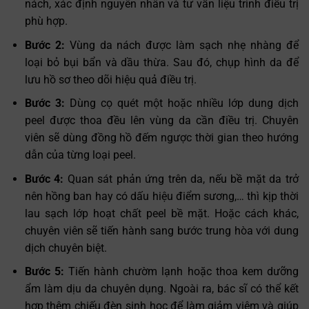
nách, xác định nguyên nhân và tư vấn liệu trình điều trị
phù hợp.
Bước 2:
Vùng da nách được làm sạch nhẹ nhàng để
loại bỏ bụi bẩn và dầu thừa. Sau đó, chụp hình da để
lưu hồ sơ theo dõi hiệu quả điều trị.
Bước 3:
Dùng cọ quét một hoặc nhiều lớp dung dịch
peel được thoa đều lên vùng da cần điều trị. Chuyên
viên sẽ dùng đồng hồ đếm ngược thời gian theo hướng
dẫn của từng loại peel.
Bước 4:
Quan sát phản ứng trên da, nếu bề mặt da trở
nên hồng ban hay có dấu hiệu điểm sương,… thì kịp thời
lau sạch lớp hoạt chất peel bề mặt. Hoặc cách khác,
chuyên viên sẽ tiến hành sang bước trung hòa với dung
dịch chuyên biệt.
Bước 5:
Tiến hành chườm lạnh hoặc thoa kem dưỡng
ẩm làm dịu da chuyên dụng. Ngoài ra, bác sĩ có thể kết
hợp thêm chiếu đèn sinh học để làm giảm viêm và giúp