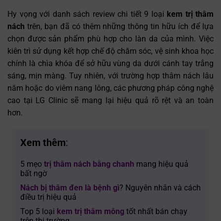
Hy vọng với danh sách review chi tiết 9 loại
kem trị thâm
nách
trên, bạn đã có thêm những thông tin hữu ích để lựa
chọn được sản phẩm phù hợp cho làn da của mình. Việc
kiên trì sử dụng kết hợp chế độ chăm sóc, vệ sinh khoa học
chính là chìa khóa để sở hữu vùng da dưới cánh tay trắng
sáng, mịn màng. Tuy nhiên, với trường hợp thâm nách lâu
năm hoặc do viêm nang lông, các phương pháp công nghệ
cao tại LG Clinic sẽ mang lại hiệu quả rõ rệt và an toàn
hơn.
Xem thêm
:
5 mẹo
trị thâm nách bằng chanh
mang hiệu quả
bất ngờ
Nách bị thâm đen là bệnh gì
? Nguyên nhân và cách
điều trị hiệu quả
Top 5 loại
kem trị thâm mông
tốt nhất bán chạy
trên thị trường