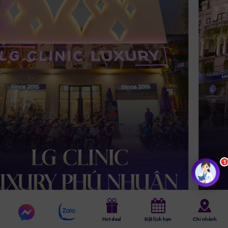
1
Chat
Chat
Hot deal
Đặt lịch hẹn
Chi nhánh
messenger