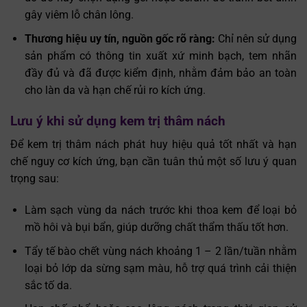
gây viêm lỗ chân lông.
Thương hiệu uy tín, nguồn gốc rõ ràng:
Chỉ nên sử dụng
sản phẩm có thông tin xuất xứ minh bạch, tem nhãn
đầy đủ và đã được kiểm định, nhằm đảm bảo an toàn
cho làn da và hạn chế rủi ro kích ứng.
Lưu ý khi sử dụng kem trị thâm nách
Để kem trị thâm nách phát huy hiệu quả tốt nhất và hạn
chế nguy cơ kích ứng, bạn cần tuân thủ một số lưu ý quan
trọng sau:
Làm sạch vùng da nách trước khi thoa kem để loại bỏ
mồ hôi và bụi bẩn, giúp dưỡng chất thẩm thấu tốt hơn.
Tẩy tế bào chết vùng nách khoảng 1 – 2 lần/tuần nhằm
loại bỏ lớp da sừng sạm màu, hỗ trợ quá trình cải thiện
sắc tố da.