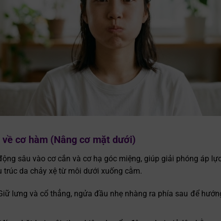
p về cơ hàm (Nâng cơ mặt dưới)
 động sâu vào cơ cắn và cơ hạ góc miệng, giúp giải phóng áp lự
 trúc da chảy xệ từ môi dưới xuống cằm.
Giữ lưng và cổ thẳng, ngửa đầu nhẹ nhàng ra phía sau để hướn