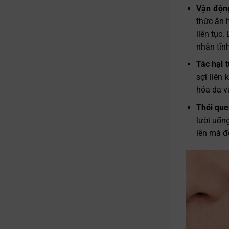
Vận động
thức ăn 
liên tục
nhăn tĩnh
Tác hại t
sợi liên
hóa da v
Thói que
lười uốn
lên má đề