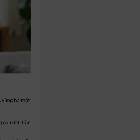
c vùng hạ mặt,
g cằm lên trần