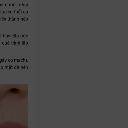
mím môi, nhai
lực co thắt cơ
biến thành nếp
á hủy cấu trúc
 quá trình lão
 gây co mạch),
úp mặt đè nén