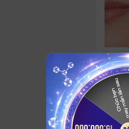
Hướng 
nhà
Kiên trì th
máu, kích t
mặt.
1. Bài tậ
B