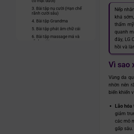
cơ mặt dưới)
3. Bài tập nụ cười (Hạn chế
Nếp nhăn
rãnh cười sâu)
khá sớm,
4. Bài tập Grandma
thẩm mỹ 
5. Bài tập phát âm chữ cái
quanh miệ
6. Bài tập massage má và
đây, LG C
rãnh cười
hồi và l
Lưu ý quan trọng khi thực hiện
bài tập giảm nếp nhăn quanh
miệng
Vì sao
Khi nào nên can thiệp thẩm mỹ
để xóa nếp nhăn quanh miệng?
Vùng da qu
nhờn nên r
biến khiến 
Lão hóa 
giảm tru
các mô m
gấp sâu.