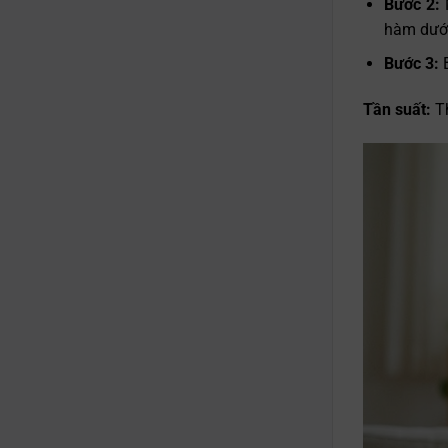
Bước 2:
hàm dưới 
Bước 3:
Tần suất:
T