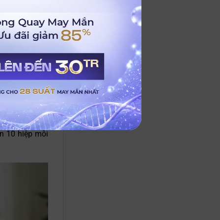
ăng lớp mô sụt
 khoang miệng
n môi trên và
đối kháng nhẹ
ến 10 hiệp mỗi