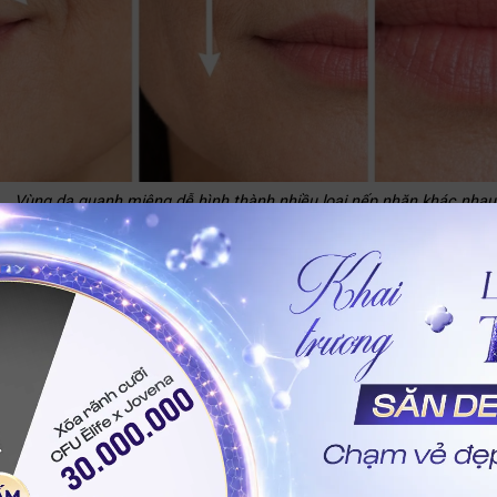
Vùng da quanh miệng dễ hình thành nhiều loại nếp nhăn khác nhau
dẫn 6 bài tập giảm nếp nhăn quanh m
ực hiện các bài tập giảm nếp nhăn quanh miệng giúp tăng cư
hích sản sinh collagen nội sinh và làm săn chắc hệ thống cơ
p về cơ miệng (Phồng má đối kháng)
ẤM