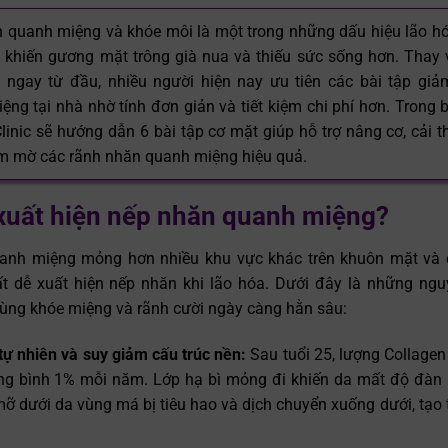
 quanh miệng và khóe môi là một trong những dấu hiệu lão hó
 khiến gương mặt trông già nua và thiếu sức sống hơn. Thay v
ngay từ đầu, nhiều người hiện nay ưu tiên các bài tập gi
ng tại nhà nhờ tính đơn giản và tiết kiệm chi phí hơn. Trong b
linic sẽ hướng dẫn 6 bài tập cơ mặt giúp hỗ trợ nâng cơ, cải 
àm mờ các rãnh nhăn quanh miệng hiệu quả.
 xuất hiện nếp nhăn quanh miệng?
anh miệng mỏng hơn nhiều khu vực khác trên khuôn mặt và c
ất dễ xuất hiện nếp nhăn khi lão hóa. Dưới đây là những ng
vùng khóe miệng và rãnh cười ngày càng hằn sâu:
tự nhiên và suy giảm cấu trúc nền:
Sau tuổi 25, lượng Collagen 
ng bình 1% mỗi năm. Lớp hạ bì mỏng đi khiến da mất độ đàn h
ỡ dưới da vùng má bị tiêu hao và dịch chuyển xuống dưới, tạo