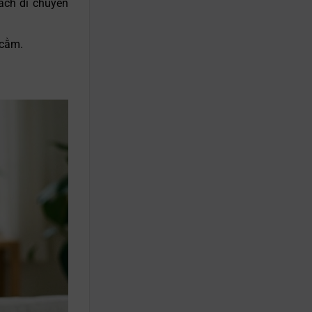
ách di chuyển
 cằm.