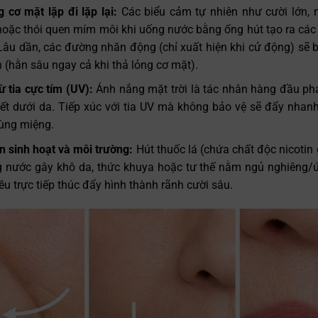
 cơ mặt lặp đi lặp lại:
Các biểu cảm tự nhiên như cười lớn, 
hoặc thói quen mím môi khi uống nước bằng ống hút tạo ra các 
. Lâu dần, các đường nhăn động (chỉ xuất hiện khi cử động) sẽ 
 (hằn sâu ngay cả khi thả lỏng cơ mặt).
ừ tia cực tím (UV):
Ánh nắng mặt trời là tác nhân hàng đầu ph
 kết dưới da. Tiếp xúc với tia UV mà không bảo vệ sẽ đẩy nhanh
ùng miệng.
n sinh hoạt và môi trường:
Hút thuốc lá (chứa chất độc nicotin
g nước gây khô da, thức khuya hoặc tư thế nằm ngủ nghiêng/
u trực tiếp thúc đẩy hình thành rãnh cười sâu.