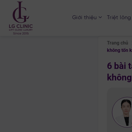
Chuyển
đến
Giới thiệu
Triệt lông
nội
dung
Trang chủ
không tốn 
6 bài 
không