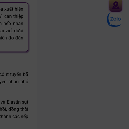
a xuất hiện
Chat
ì can thiệp
zalo
ảm nếp nhăn
ài viết dưới
thiện độ đàn
ó ít tuyến bã
uyên nhân phổ
và Elastin sụt
ồi, đồng thời
 thành các nếp