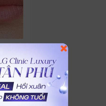
iệng tại
ờng tuần hoàn
 nâng đỡ khuôn