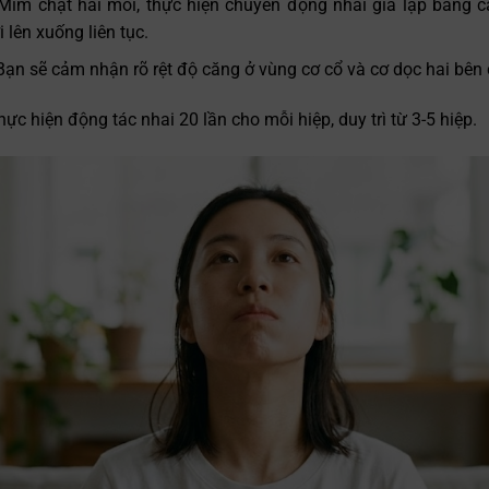
Mím chặt hai môi, thực hiện chuyển động nhai giả lập bằng c
lên xuống liên tục.
Bạn sẽ cảm nhận rõ rệt độ căng ở vùng cơ cổ và cơ dọc hai bên
hực hiện động tác nhai 20 lần cho mỗi hiệp, duy trì từ 3-5 hiệp.