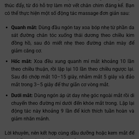
thúc đẩy, từ đó hỗ trợ làm mờ vết chân chim đáng kể. Bạn
có thể thực hiện một số động tác massage đơn giản sau:
Quanh mắt:
Dùng đầu ngón tay xoa bóp nhẹ từ phần da
sát đường chân tóc xuống thái dương theo chiều kim
đồng hồ, sau đó miết nhẹ theo đường chân mày để
giảm căng cơ.
Hốc mắt:
Xoa đều xung quanh mí mắt khoảng 10 lần
theo chiều thuận, rồi lặp lại 10 lần theo chiều ngược lại.
Sau đó chớp mắt 10–15 giây, nhắm mắt 5 giây và đảo
mắt trong 3–5 giây để thư giãn cơ vòng mắt.
Dưới mắt:
Dùng ngón áp út day nhẹ góc ngoài mắt rồi di
chuyển theo đường mí dưới đến khóe mắt trong. Lặp lại
động tác này khoảng 9 lần để kích thích tuần hoàn và
giảm nhăn mảnh.
Lời khuyên, nên kết hợp cùng dầu dưỡng hoặc kem mắt để