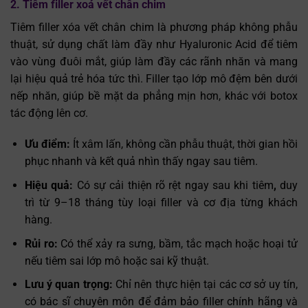
2. Tiêm filler xoá vết chân chim
Tiêm filler xóa vết chân chim là phương pháp không phẫu
thuật, sử dụng chất làm đầy như Hyaluronic Acid để tiêm
vào vùng đuôi mắt, giúp làm đầy các rãnh nhăn và mang
lại hiệu quả trẻ hóa tức thì. Filler tạo lớp mô đệm bên dưới
nếp nhăn, giúp bề mặt da phẳng mịn hơn, khác với botox
tác động lên cơ.
Ưu điểm:
Ít xâm lấn, không cần phẫu thuật, thời gian hồi
phục nhanh và kết quả nhìn thấy ngay sau tiêm.
Hiệu quả:
Có sự cải thiện rõ rệt ngay sau khi tiêm
,
duy
trì từ 9–18 tháng tùy loại filler và cơ địa từng khách
hàng.
Rủi ro:
Có thể xảy ra sưng, bầm, tắc mạch hoặc hoại tử
nếu tiêm sai lớp mô hoặc sai kỹ thuật.
Lưu ý quan trọng:
Chỉ nên thực hiện tại các cơ sở uy tín,
có bác sĩ chuyên môn để đảm bảo filler chính hãng và