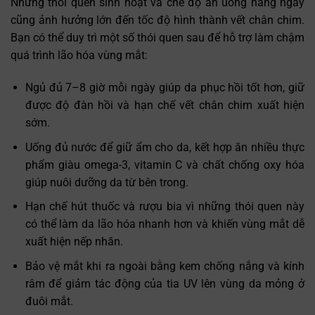
Những thói quen sinh hoạt và chế độ ăn uống hằng ngày
cũng ảnh hưởng lớn đến tốc độ hình thành vết chân chim.
Bạn có thể duy trì một số thói quen sau để hỗ trợ làm chậm
quá trình lão hóa vùng mắt:
Ngủ đủ 7–8 giờ mỗi ngày giúp da phục hồi tốt hơn, giữ
được độ đàn hồi và hạn chế vết chân chim xuất hiện
sớm.
Uống đủ nước để giữ ẩm cho da, kết hợp ăn nhiều thực
phẩm giàu omega-3, vitamin C và chất chống oxy hóa
giúp nuôi dưỡng da từ bên trong.
Hạn chế hút thuốc và rượu bia vì những thói quen này
có thể làm da lão hóa nhanh hơn và khiến vùng mắt dễ
xuất hiện nếp nhăn.
Bảo vệ mắt khi ra ngoài bằng kem chống nắng và kính
râm để giảm tác động của tia UV lên vùng da mỏng ở
đuôi mắt.