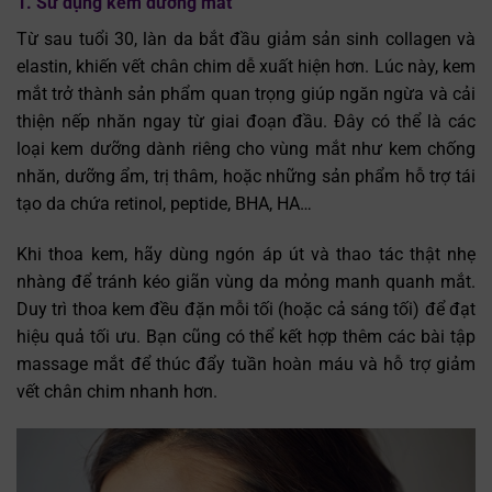
1. Sử dụng kem dưỡng mắt
Từ sau tuổi 30, làn da bắt đầu giảm sản sinh collagen và
elastin, khiến vết chân chim dễ xuất hiện hơn. Lúc này, kem
mắt trở thành sản phẩm quan trọng giúp ngăn ngừa và cải
thiện nếp nhăn ngay từ giai đoạn đầu. Đây có thể là các
loại kem dưỡng dành riêng cho vùng mắt như kem chống
nhăn, dưỡng ẩm, trị thâm, hoặc những sản phẩm hỗ trợ tái
tạo da chứa retinol, peptide, BHA, HA…
Khi thoa kem, hãy dùng ngón áp út và thao tác thật nhẹ
nhàng để tránh kéo giãn vùng da mỏng manh quanh mắt.
Duy trì thoa kem đều đặn mỗi tối (hoặc cả sáng tối) để đạt
hiệu quả tối ưu. Bạn cũng có thể kết hợp thêm các bài tập
massage mắt để thúc đẩy tuần hoàn máu và hỗ trợ giảm
vết chân chim nhanh hơn.