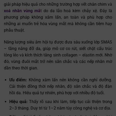
giải pháp hiệu quả cho những trường hợp vết chân chim và
xoá nhăn vùng mắ
t do da lão hoá kèm chảy xệ. Đây là
phương pháp không xâm lấn, an toàn và phù hợp cho
những ai muốn trẻ hóa vùng mắt mà không cần tiêm hay
phẫu thuật.
Năng lượng siêu âm hội tụ được đưa sâu xuống lớp SMAS
– tầng nâng đỡ da, giúp mô cơ co rút, siết chặt cấu trúc
lỏng lẻo và kích thích tăng sinh collagen – elastin mới. Nhờ
đó, vùng đuôi mắt trở nên săn chắc và các nếp nhăn mờ
dần theo thời gian.
Ưu điểm:
Không xâm lấn nên không cần nghỉ dưỡng.
Cải thiện đồng thời nếp nhăn, độ săn chắc và độ đàn
hồi da. Hiệu quả tự nhiên, phù hợp với nhiều độ tuổi.
Hiệu quả:
Thấy rõ sau khi làm, tiếp tục cải thiện trong
2–3 tháng. Duy trì từ 1–2 năm tùy công nghệ và cơ địa.