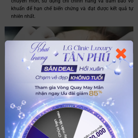
chuyên môn, sử dụng chỉ chính hãng và đảm bảo vô
khuẩn để hạn chế biến chứng và đạt được kết quả tự
nhiên nhất.
Trò chuyện cùng
Trợ lý bác sĩ LG Clinic
Xoá vết chân chim ở đuôi mắt hiệu quả bằng phương pháp
căng chỉ
5. Phẫu thuật xoá vết chân chim ở đuôi mắt