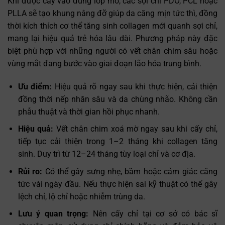
Khi được cấy vào đúng lớp mô, các sợi chỉ PDO, PCL hoặc
PLLA sẽ tạo khung nâng đỡ giúp da căng mịn tức thì, đồng
thời kích thích cơ thể tăng sinh collagen mới quanh sợi chỉ,
mang lại hiệu quả trẻ hóa lâu dài. Phương pháp này đặc
biệt phù hợp với những người có vết chân chim sâu hoặc
vùng mắt đang bước vào giai đoạn lão hóa trung bình.
Ưu điểm:
Hiệu quả rõ ngay sau khi thực hiện, cải thiện
đồng thời nếp nhăn sâu và da chùng nhão. Không cần
phẫu thuật và thời gian hồi phục nhanh.
Hiệu quả:
Vết chân chim xoá mờ ngay sau khi cấy chỉ,
tiếp tục cải thiện trong 1–2 tháng khi collagen tăng
sinh. Duy trì từ 12–24 tháng tùy loại chỉ và cơ địa.
Rủi ro:
Có thể gây sưng nhẹ, bầm hoặc cảm giác căng
tức vài ngày đầu. Nếu thực hiện sai kỹ thuật có thể gây
lệch chỉ, lộ chỉ hoặc nhiễm trùng da.
Lưu ý quan trọng:
Nên cấy chỉ tại cơ sở có bác sĩ