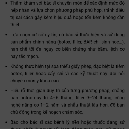
Thăm khám với bác sĩ chuyên môn để xác định mức độ
nếp nhăn và lựa chọn phương pháp phù hợp, tránh điều
trị sai cách gây kém hiệu quả hoặc tốn kém không cần
thiết.
Lựa chọn cơ sở uy tín, có bác sĩ thực hiện và sử dụng
sản phẩm chính hãng (botox, filler, BAP, chỉ sinh học…),
hạn chế tối đa nguy cơ biến chứng như bầm, lệch cơ
hay tắc mạch.
Không thực hiện tại spa thiếu giấy phép, đặc biệt là tiêm
botox, filler hoặc cấy chỉ vì các kỹ thuật này đòi hỏi
chuyên môn y khoa cao.
Hiểu rõ thời gian duy trì của từng phương pháp, chẳng
hạn botox duy trì 4–6 tháng, filler 9–24 tháng, công
nghệ nâng cơ 1–2 năm và phẫu thuật lâu hơn, để bạn
chủ động trong kế hoạch chăm sóc.
Báo cho bác sĩ các bệnh lý nền hoặc thuốc đang sử