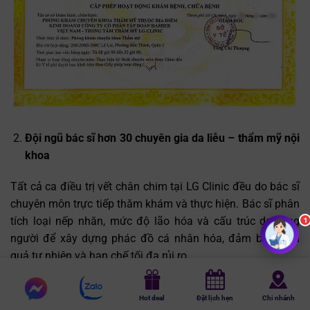
Đội ngũ bác sĩ hơn 30 chuyên gia da liễu – thẩm mỹ nội
khoa
Tất cả ca điều trị vết chân chim tại LG Clinic đều do bác sĩ
chuyên môn trực tiếp thăm khám và thực hiện. Bác sĩ phân
tích loại nếp nhăn, mức độ lão hóa và cấu trúc da từng
1
người để xây dựng phác đồ cá nhân hóa, đảm bảo hiệu
quả tự nhiên và hạn chế tối đa rủi ro.
Chat
Chat
Hot deal
Đặt lịch hẹn
Chi nhánh
messenger