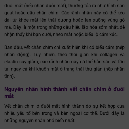
đuôi mắt (nếp nhăn đuôi mắt), thường tỏa ra như hình nan
quạt hoặc dấu chân chim. Các rãnh nhăn này có thể kéo
dài từ khóe mắt lên thái dương hoặc lan xuống vùng gò
má. Đây là một trong những dấu hiệu lão hóa sớm nhất, dễ
nhận thấy khi bạn cười, nheo mắt hoặc biểu lộ cảm xúc.
Ban đầu, vết chân chim chỉ xuất hiện khi có biểu cảm (nếp
nhăn động). Tuy nhiên, theo thời gian khi collagen và
elastin suy giảm, các rãnh nhăn này có thể hằn sâu và tồn
tại ngay cả khi khuôn mặt ở trạng thái thư giãn (nếp nhăn
tĩnh).
Nguyên nhân hình thành vết chân chim ở đuôi
mắt
Vết chân chim ở đuôi mắt hình thành do sự kết hợp của
nhiều yếu tố bên trong và bên ngoài cơ thể. Dưới đây là
những nguyên nhân phổ biến nhất: