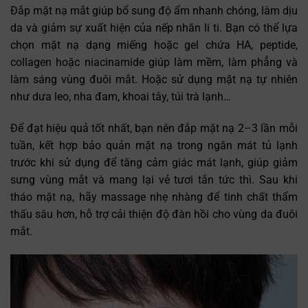
Đắp mặt nạ mắt giúp bổ sung độ ẩm nhanh chóng, làm dịu
da và giảm sự xuất hiện của nếp nhăn li ti. Bạn có thể lựa
chọn mặt nạ dạng miếng hoặc gel chứa HA, peptide,
collagen hoặc niacinamide giúp làm mềm, làm phẳng và
làm sáng vùng đuôi mắt. Hoặc sử dụng mặt nạ tự nhiên
như dưa leo, nha đam, khoai tây, túi trà lạnh…
Để đạt hiệu quả tốt nhất, bạn nên đắp mặt nạ 2–3 lần mỗi
tuần, kết hợp bảo quản mặt nạ trong ngăn mát tủ lạnh
trước khi sử dụng để tăng cảm giác mát lạnh, giúp giảm
sưng vùng mắt và mang lại vẻ tươi tắn tức thì. Sau khi
tháo mặt nạ, hãy massage nhẹ nhàng để tinh chất thẩm
thấu sâu hơn, hỗ trợ cải thiện độ đàn hồi cho vùng da đuôi
mắt.