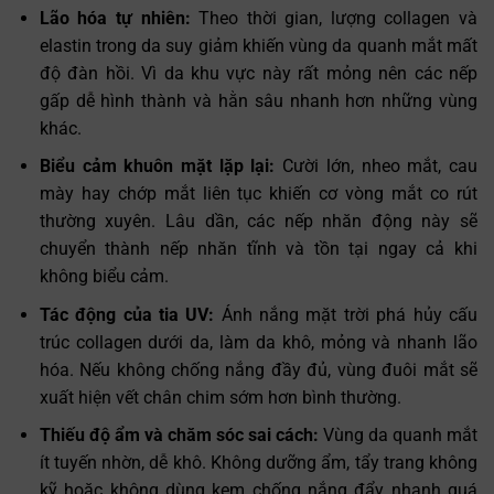
Lão hóa tự nhiên:
Theo thời gian, lượng collagen và
elastin trong da suy giảm khiến vùng da quanh mắt mất
độ đàn hồi. Vì da khu vực này rất mỏng nên các nếp
gấp dễ hình thành và hằn sâu nhanh hơn những vùng
khác.
Biểu cảm khuôn mặt lặp lại:
Cười lớn, nheo mắt, cau
mày hay chớp mắt liên tục khiến cơ vòng mắt co rút
thường xuyên. Lâu dần, các nếp nhăn động này sẽ
chuyển thành nếp nhăn tĩnh và tồn tại ngay cả khi
không biểu cảm.
Tác động của tia UV:
Ánh nắng mặt trời phá hủy cấu
trúc collagen dưới da, làm da khô, mỏng và nhanh lão
hóa. Nếu không chống nắng đầy đủ, vùng đuôi mắt sẽ
xuất hiện vết chân chim sớm hơn bình thường.
Thiếu độ ẩm và chăm sóc sai cách:
Vùng da quanh mắt
ít tuyến nhờn, dễ khô. Không dưỡng ẩm, tẩy trang không
kỹ hoặc không dùng kem chống nắng đẩy nhanh quá