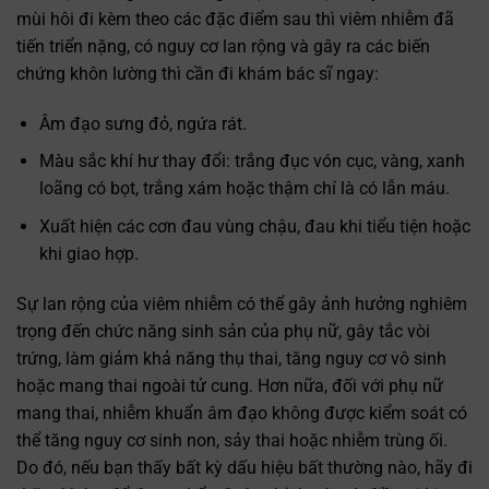
mùi hôi đi kèm theo các đặc điểm sau thì viêm nhiễm đã
tiến triển nặng, có nguy cơ lan rộng và gây ra các biến
chứng khôn lường thì cần đi khám bác sĩ ngay:
Âm đạo sưng đỏ, ngứa rát.
Màu sắc khí hư thay đổi: trắng đục vón cục, vàng, xanh
loãng có bọt, trắng xám hoặc thậm chí là có lẫn máu.
Xuất hiện các cơn đau vùng chậu, đau khi tiểu tiện hoặc
khi giao hợp.
Sự lan rộng của viêm nhiễm có thể gây ảnh hưởng nghiêm
trọng đến chức năng sinh sản của phụ nữ, gây tắc vòi
trứng, làm giảm khả năng thụ thai, tăng nguy cơ vô sinh
hoặc mang thai ngoài tử cung. Hơn nữa, đối với phụ nữ
mang thai, nhiễm khuẩn âm đạo không được kiểm soát có
thể tăng nguy cơ sinh non, sảy thai hoặc nhiễm trùng ối.
Do đó, nếu bạn thấy
bất kỳ dấu hiệu bất thường nào, hãy đi