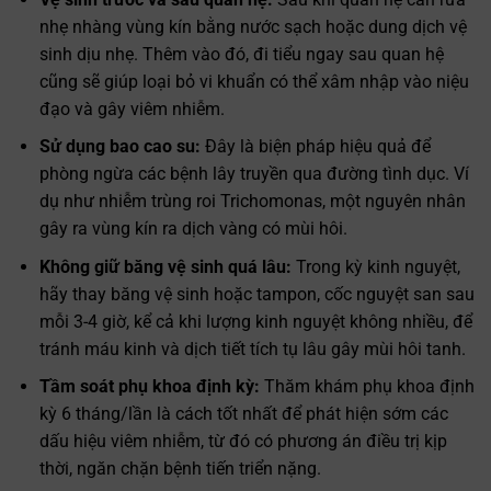
nhẹ nhàng vùng kín bằng nước sạch hoặc dung dịch vệ
sinh dịu nhẹ. Thêm vào đó, đi tiểu ngay sau quan hệ
cũng sẽ giúp loại bỏ vi khuẩn có thể xâm nhập vào niệu
đạo và gây viêm nhiễm.
Sử dụng bao cao su:
Đây là biện pháp hiệu quả để
phòng ngừa các bệnh lây truyền qua đường tình dục. Ví
dụ như nhiễm trùng roi Trichomonas, một nguyên nhân
gây ra vùng kín ra dịch vàng có mùi hôi.
Không giữ băng vệ sinh quá lâu:
Trong kỳ kinh nguyệt,
hãy thay băng vệ sinh hoặc tampon, cốc nguyệt san sau
mỗi 3-4 giờ, kể cả khi lượng kinh nguyệt không nhiều, để
tránh máu kinh và dịch tiết tích tụ lâu gây mùi hôi tanh.
Tầm soát phụ khoa định kỳ:
Thăm khám phụ khoa định
kỳ 6 tháng/lần là cách tốt nhất để phát hiện sớm các
dấu hiệu viêm nhiễm, từ đó có phương án điều trị kịp
thời, ngăn chặn bệnh tiến triển nặng.