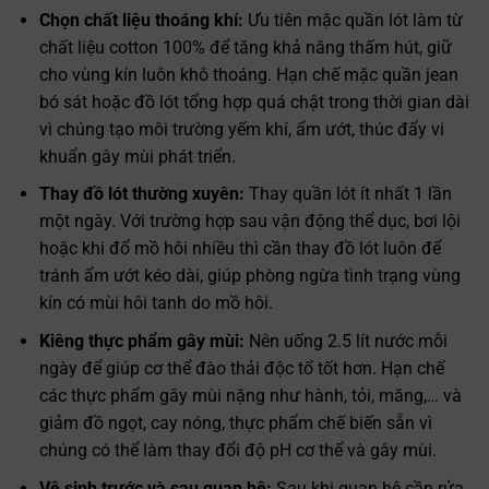
Chọn chất liệu thoáng khí:
Ưu tiên mặc quần lót làm từ
chất liệu cotton 100% để tăng khả năng thấm hút, giữ
cho vùng kín luôn khô thoáng. Hạn chế mặc quần jean
bó sát hoặc đồ lót tổng hợp quá chật trong thời gian dài
vì chúng tạo môi trường yếm khí, ẩm ướt, thúc đẩy vi
khuẩn gây mùi phát triển.
Thay đồ lót thường xuyên:
Thay quần lót ít nhất 1 lần
một ngày. Với trường hợp sau vận động thể dục, bơi lội
hoặc khi đổ mồ hôi nhiều thì cần thay đồ lót luôn để
tránh ẩm ướt kéo dài, giúp phòng ngừa tình trạng vùng
kín có mùi hôi tanh do mồ hôi.
Kiêng thực phẩm gây mùi:
Nên uống 2.5 lít nước mỗi
ngày để giúp cơ thể đào thải độc tố tốt hơn. Hạn chế
các thực phẩm gây mùi nặng như hành, tỏi, măng,… và
giảm đồ ngọt, cay nóng, thực phẩm chế biến sẵn vì
chúng có thể làm thay đổi độ pH cơ thể và gây mùi.
Vệ sinh trước và sau quan hệ:
Sau khi quan hệ cần rửa