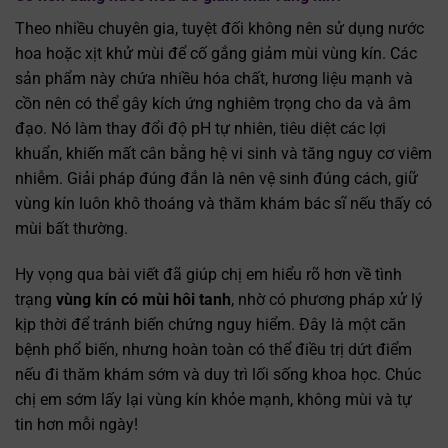
Theo nhiều chuyên gia, tuyệt đối không nên sử dụng nước
hoa hoặc xịt khử mùi để cố gắng giảm mùi vùng kín. Các
sản phẩm này chứa nhiều hóa chất, hương liệu mạnh và
cồn nên có thể gây kích ứng nghiêm trọng cho da và âm
đạo. Nó làm thay đổi độ pH tự nhiên, tiêu diệt các lợi
khuẩn, khiến mất cân bằng hệ vi sinh và tăng nguy cơ viêm
nhiễm. Giải pháp đúng đắn là nên vệ sinh đúng cách, giữ
vùng kín luôn khô thoáng và thăm khám bác sĩ nếu thấy có
mùi bất thường.
Hy vọng qua bài viết đã giúp chị em hiểu rõ hơn về tình
trạng
vùng kín có mùi hôi tanh
, nhờ có phương pháp xử lý
kịp thời để tránh biến chứng nguy hiểm. Đây là một căn
bệnh phổ biến, nhưng hoàn toàn có thể điều trị dứt điểm
nếu đi thăm khám sớm và duy trì lối sống khoa học. Chúc
chị em sớm lấy lại vùng kín khỏe mạnh, không mùi và tự
tin hơn mỗi ngày!