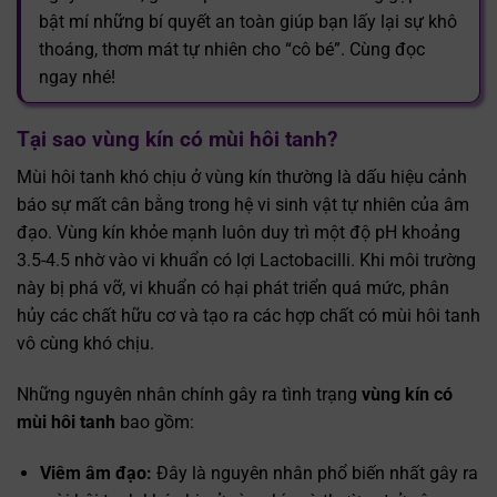
bật mí những bí quyết an toàn giúp bạn lấy lại sự khô
thoáng, thơm mát tự nhiên cho “cô bé”. Cùng đọc
ngay nhé!
Tại sao vùng kín có mùi hôi tanh?
Mùi hôi tanh khó chịu ở vùng kín thường là dấu hiệu cảnh
báo sự mất cân bằng trong hệ vi sinh vật tự nhiên của âm
đạo. Vùng kín khỏe mạnh luôn duy trì một độ pH khoảng
3.5-4.5 nhờ vào vi khuẩn có lợi Lactobacilli. Khi môi trường
này bị phá vỡ, vi khuẩn có hại phát triển quá mức, phân
hủy các chất hữu cơ và tạo ra các hợp chất có mùi hôi tanh
vô cùng khó chịu.
Những nguyên nhân chính gây ra tình trạng
vùng kín có
mùi hôi tanh
bao gồm:
Viêm âm đạo:
Đây là nguyên nhân phổ biến nhất gây ra