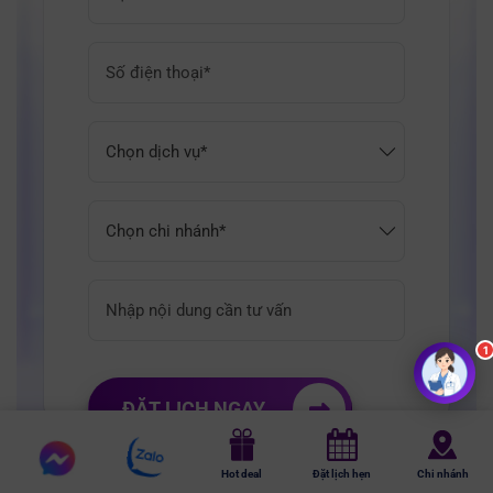
ĐẶT LỊCH NGAY
Chat
Chat
Hot deal
Đặt lịch hẹn
Chi nhánh
messenger