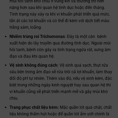
mùi hôi tanh khó chịu ở vùng kín và thường trở nên
nặng hơn sau khi quan hệ tình dục hoặc đến tháng.
Tình trạng này xảy ra khi vi khuẩn phát triển quá mức,
lấn át các lợi khuẩn và có thể đi kèm với dịch tiết màu
trắng xám, loãng.
Nhiễm trùng roi Trichomonas
: Đây là một căn bệnh
xuất hiện do lây truyền qua đường tình dục. Ngoài mùi
hôi tanh, bệnh còn gây ra tình trạng ngứa rát, sưng âm
đạo và đau khi quan hệ.
Vệ sinh không đúng cách:
Vệ sinh quá sạch, thụt rửa
sâu bên trong âm đạo sẽ rửa trôi cả lợi khuẩn, làm thay
đổi độ pH tự nhiên. Thêm vào đó, nếu vệ sinh kém, đặc
biệt trong những ngày kinh nguyệt hay sau quan hệ thì
vi khuẩn cũng sẽ phát triển mạnh mẽ và gây mùi khó
chịu.
Trang phục chất liệu kém:
Mặc quần lót quá chật, chất
liệu không thấm hút hoặc để quần lót ẩm ướt chính là