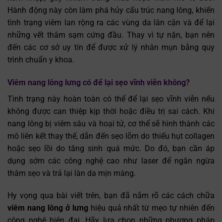
Hành động này còn làm phá hủy cấu trúc nang lông, khiến
tình trạng viêm lan rộng ra các vùng da lân cận và để lại
những vết thâm sạm cứng đầu. Thay vì tự nặn, bạn nên
đến các cơ sở uy tín để được xử lý nhân mụn bằng quy
trình chuẩn y khoa.
Viêm nang lông lưng có để lại sẹo vĩnh viễn không?
Tình trạng này hoàn toàn có thể để lại sẹo vĩnh viễn nếu
không được can thiệp
kịp thời hoặc điều trị sai cách. Khi
nang lông bị viêm sâu và hoại tử, cơ thể sẽ hình thành các
mô liên kết thay thế, dẫn đến sẹo lõm do thiếu hụt collagen
hoặc sẹo lồi do tăng sinh quá mức. Do đó, bạn cần áp
dụng sớm các công nghệ cao như laser để ngăn ngừa
thâm sẹo và trả lại làn da mịn màng.
Hy vọng qua bài viết trên, bạn đã nắm rõ các cách chữa
viêm nang lông ở lưng
hiệu quả nhất từ mẹo tự nhiên đến
công nghệ hiện đại. Hãy lựa chọn những phương pháp