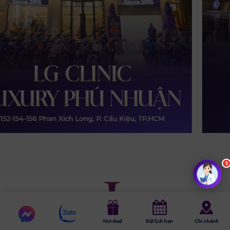
Chat
Chat
Hot deal
Đặt lịch hẹn
Chi nhánh
messenger