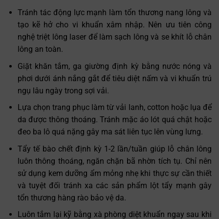
Tránh tác động lực mạnh làm tổn thương nang lông và
tạo kẽ hở cho vi khuẩn xâm nhập. Nên ưu tiên công
nghệ triệt lông laser để làm sạch lông và se khít lỗ chân
lông an toàn.
Giặt khăn tắm, ga giường định kỳ bằng nước nóng và
phơi dưới ánh nắng gắt để tiêu diệt nấm và vi khuẩn trú
ngụ lâu ngày trong sợi vải.
Lựa chọn trang phục làm từ vải lanh, cotton hoặc lụa để
da được thông thoáng. Tránh mặc áo lót quá chật hoặc
đeo ba lô quá nặng gây ma sát liên tục lên vùng lưng.
Tẩy tế bào chết định kỳ 1-2 lần/tuần giúp lỗ chân lông
luôn thông thoáng, ngăn chặn bã nhờn tích tụ. Chỉ nên
sử dụng kem dưỡng ẩm mỏng nhẹ khi thực sự cần thiết
và tuyệt đối tránh xa các sản phẩm lột tẩy mạnh gây
tổn thương hàng rào bảo vệ da.
Luôn tắm lại kỹ bằng xà phòng diệt khuẩn ngay sau khi