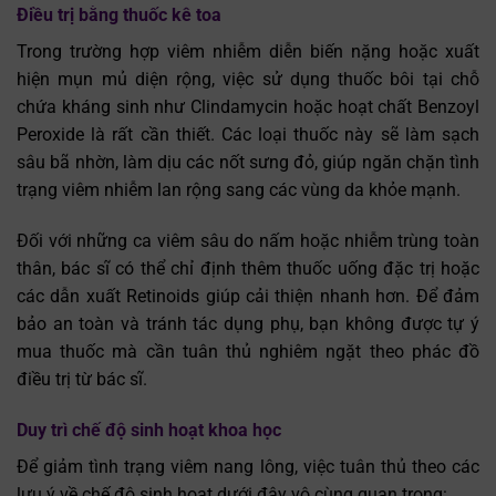
Điều trị bằng thuốc kê toa
Trong trường hợp viêm nhiễm diễn biến nặng hoặc xuất
hiện mụn mủ diện rộng, việc sử dụng thuốc bôi tại chỗ
chứa kháng sinh như Clindamycin hoặc hoạt chất Benzoyl
Peroxide là rất cần thiết. Các loại thuốc này sẽ làm sạch
sâu bã nhờn, làm dịu các nốt sưng đỏ, giúp ngăn chặn tình
trạng viêm nhiễm lan rộng sang các vùng da khỏe mạnh.
Đối với những ca viêm sâu do nấm hoặc nhiễm trùng toàn
thân, bác sĩ có thể chỉ định thêm thuốc uống đặc trị hoặc
các dẫn xuất Retinoids giúp cải thiện nhanh hơn. Để đảm
bảo an toàn và tránh tác dụng phụ, bạn không được tự ý
mua thuốc mà cần tuân thủ nghiêm ngặt theo phác đồ
điều trị từ bác sĩ.
Duy trì chế độ sinh hoạt khoa học
Để giảm tình trạng viêm nang lông, việc tuân thủ theo các
lưu ý về chế độ sinh hoạt dưới đây vô cùng quan trọng: