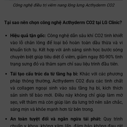
Công nghệ điều trị viêm nang lông lưng Acthyderm CO2
Tại sao nên chọn công nghệ Acthyderm CO2 tại LG Clinic?
Hiệu quả tận gốc:
Công nghệ dẫn sâu khí CO2 tinh khiết
vào lỗ chân lông để loại bỏ hoàn toàn dầu thừa và vi
khuẩn tích tụ. Kết hợp với ánh sáng sinh học bước sóng
chuyên biệt giúp tiêu diệt ổ viêm, giảm ngay 80-90% tình
trạng sưng đỏ và thâm sạm chỉ sau liệu trình đầu tiên.
Tái tạo cấu trúc da từ tầng hạ bì:
Khác với các phương
pháp thông thường, Acthyderm CO2 đưa các tinh chất
và collagen ngoại sinh vào sâu tầng hạ bì, kích thích
sản sinh tế bào mới. Điều này không chỉ giúp làm mờ
sẹo, vết thâm mà còn giúp làn da lưng trở nên săn chắc,
sáng mịn và khỏe mạnh hơn từ bên trong.
An toàn tuyệt đối và ngăn ngừa tái phát:
Quy trình
chuẩn y khoa, không xâm lấn, đảm bảo không đau rát