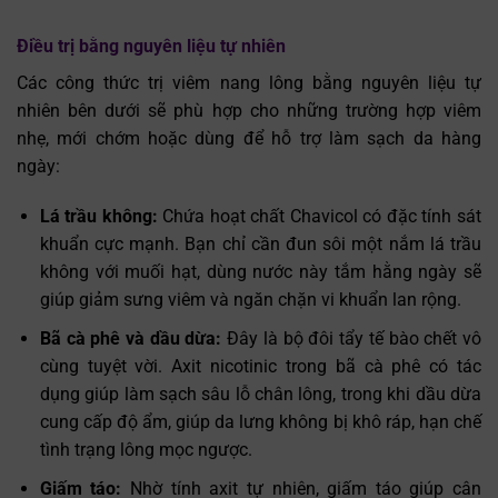
Điều trị bằng nguyên liệu tự nhiên
Các công thức trị viêm nang lông bằng nguyên liệu tự
nhiên bên dưới sẽ phù hợp cho những trường hợp viêm
nhẹ, mới chớm hoặc dùng để hỗ trợ làm sạch da hàng
ngày:
Lá trầu không:
Chứa hoạt chất Chavicol có đặc tính sát
khuẩn cực mạnh. Bạn chỉ cần đun sôi một nắm lá trầu
không với muối hạt, dùng nước này tắm hằng ngày sẽ
giúp giảm sưng viêm và ngăn chặn vi khuẩn lan rộng.
Bã cà phê và dầu dừa:
Đây là bộ đôi tẩy tế bào chết vô
cùng tuyệt vời. Axit nicotinic trong bã cà phê có tác
dụng giúp làm sạch sâu lỗ chân lông, trong khi dầu dừa
cung cấp độ ẩm, giúp da lưng không bị khô ráp, hạn chế
tình trạng lông mọc ngược.
Giấm táo:
Nhờ tính axit tự nhiên, giấm táo giúp cân