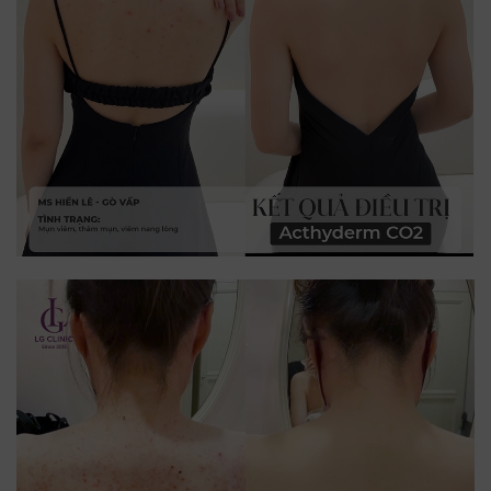
Trò chuyện cùng
✕
Trợ lý bác sĩ LG Clinic