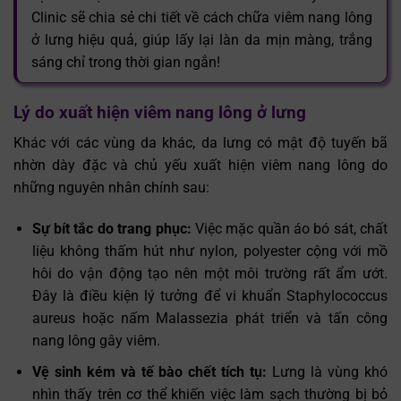
Clinic sẽ chia sẻ chi tiết về cách chữa viêm nang lông
ở lưng hiệu quả, giúp lấy lại làn da mịn màng, trắng
sáng chỉ trong thời gian ngắn!
Lý do xuất hiện viêm nang lông ở lưng
Khác với các vùng da khác, da lưng có mật độ tuyến bã
nhờn dày đặc và chủ yếu xuất hiện viêm nang lông do
những nguyên nhân chính sau:
Sự bít tắc do trang phục:
Việc mặc quần áo bó sát, chất
liệu không thấm hút như nylon, polyester cộng với mồ
hôi do vận động tạo nên một môi trường rất ẩm ướt.
Đây là điều kiện lý tưởng để vi khuẩn Staphylococcus
aureus hoặc nấm Malassezia phát triển và tấn công
nang lông gây viêm.
Vệ sinh kém và tế bào chết tích tụ:
Lưng là vùng khó
nhìn thấy trên cơ thể khiến việc làm sạch thường bị bỏ