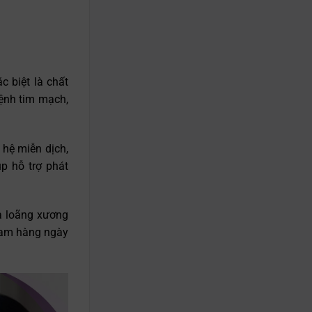
c biệt là chất
bệnh tim mạch,
hệ miễn dịch,
úp hỗ trợ phát
ừa loãng xương
 cam hàng ngày