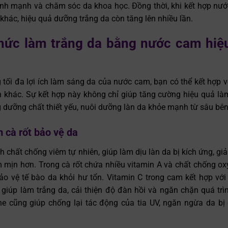
ành mạnh và chăm sóc da khoa học. Đồng thời, khi kết hợp nư
 khác, hiệu quả dưỡng trắng da còn tăng lên nhiều lần.
hức làm trắng da bằng nước cam hiệu
 tối đa lợi ích làm sáng da của nước cam, bạn có thể kết hợp 
ên khác. Sự kết hợp này không chỉ giúp tăng cường hiệu quả l
 dưỡng chất thiết yếu, nuôi dưỡng làn da khỏe mạnh từ sâu bên
 cà rốt bảo vệ da
nh chất chống viêm tự nhiên, giúp làm dịu làn da bị kích ứng, g
mịn hơn. Trong cà rốt chứa nhiều vitamin A và chất chống oxy
ảo vệ tế bào da khỏi hư tổn. Vitamin C trong cam kết hợp với
t giúp làm trắng da, cải thiện độ đàn hồi và ngăn chặn quá trì
ne cũng giúp chống lại tác động của tia UV, ngăn ngừa da bị