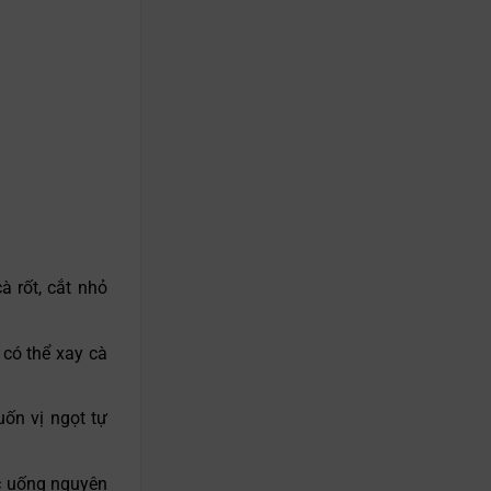
à rốt, cắt nhỏ
có thể xay cà
ốn vị ngọt tự
c uống nguyên