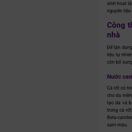
sinh hoạt l
nguyên liệu
Công t
nhà
Để tận dụng
liệu tự nhi
còn bổ sung
Nước cam
Cà rốt có tí
cho da mềm 
tạo da và b
trong cà rố
Beta-carote
sạm màu.