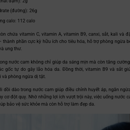
(chất đạm): 2g
rate (đường): 26g
ng calo: 112 calo
n chứa vitamin C, vitamin A, vitamin B9, canxi, sắt, kali và đặ
– thành phần cực kỳ hữu ích cho tiêu hóa, hỗ trợ phòng ngừa 
và ung thư.
rong nước cam không chỉ giúp da sáng mịn mà còn tăng cường 
ác gốc tự do gây lão hóa da. Đồng thời, vitamin B9 và sắt gi
hi và phòng ngừa dị tật.
ali dồi dào trong nước cam giúp điều chỉnh huyết áp, ngăn ng
y cơ đột quỵ. Nhờ những lợi ích vượt trội này, việc uống nước
iúp bảo vệ sức khỏe mà còn hỗ trợ làm đẹp da.