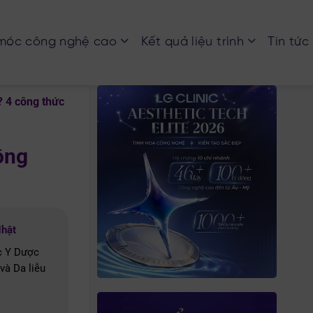
móc công nghệ cao
Kết quả liệu trình
Tin tức
 4 công thức
ông
Nhật
c Y Dược
và Da liễu