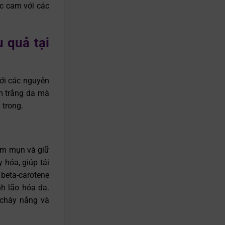
ớc cam với các
 quả tại
với các nguyên
àm trắng da mà
 trong.
iảm mụn và giữ
 hóa, giúp tái
 beta-carotene
nh lão hóa da.
 cháy nắng và