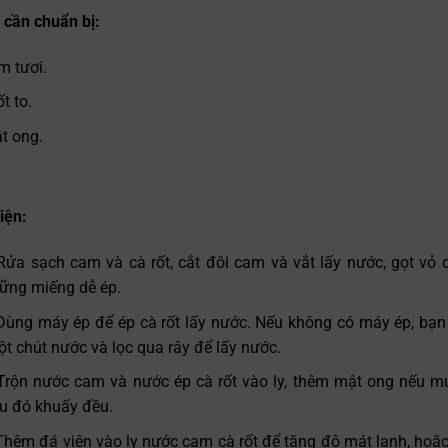
 cần chuẩn bị:
m tươi.
t to.
t ong.
iện:
Rửa sạch cam và cà rốt, cắt đôi cam và vắt lấy nước, gọt vỏ c
ững miếng dễ ép.
Dùng máy ép để ép cà rốt lấy nước. Nếu không có máy ép, bạn 
ột chút nước và lọc qua rây để lấy nước.
Trộn nước cam và nước ép cà rốt vào ly, thêm mật ong nếu mu
au đó khuấy đều.
Thêm đá viên vào ly nước cam cà rốt để tăng độ mát lạnh, hoặ