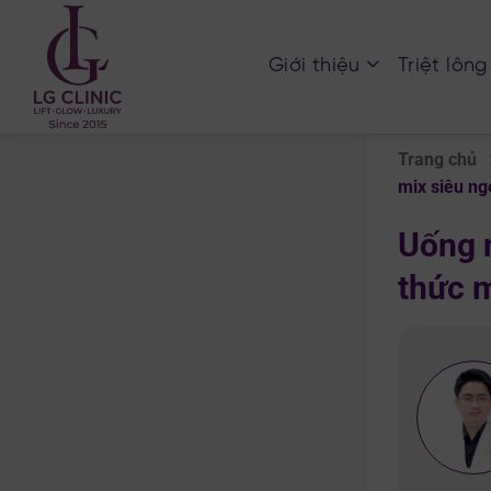
Chuyển
đến
Giới thiệu
Triệt lông
nội
dung
Trang chủ
mix siêu ng
Uống 
thức m