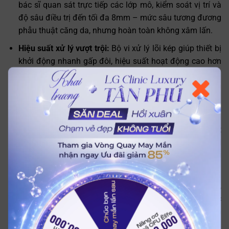
bác sĩ quan sát trực tiếp các lớp mô, kiểm soát vị trí và
độ sâu điều trị đến tối đa 8mm – mức sâu tương đương
phẫu thuật căng da, nhưng hoàn toàn không xâm lấn.
Hiệu suất xử lý vượt trội:
Bộ vi xử lý lõi kép giúp thiết bị
khởi động nhanh gấp đôi, hiệu suất hoạt động cao hơn
10 lần, rút ngắn một nửa thời gian điều trị (chỉ còn 30–
45 phút/buổi thay vì 60–90 phút), tối ưu từng line điều
trị và giảm số buổi cần thiết.
Kích thích collagen nội sinh mạnh mẽ:
Nhiệt độ ổn định
(60–70°C) tạo ra điểm đông nhiệt vừa đủ, kích hoạt
tăng sinh collagen và elastin tăng tới 60% so với
Ultherapy cũ, giúp da săn chắc, trắng sáng, trẻ hóa sâu
từ bên trong.
Kết quả nâng cơ, trẻ hóa vượt trội:
Hiệu quả nâng cơ,
săn chắc da của Ultherapy Prime gấp 5 lần thế hệ trước
nhờ tác động sâu hơn, đồng thời định hình đường viền
hàm, mặt rõ nét, giảm nếp nhăn và chảy xệ hiệu quả.