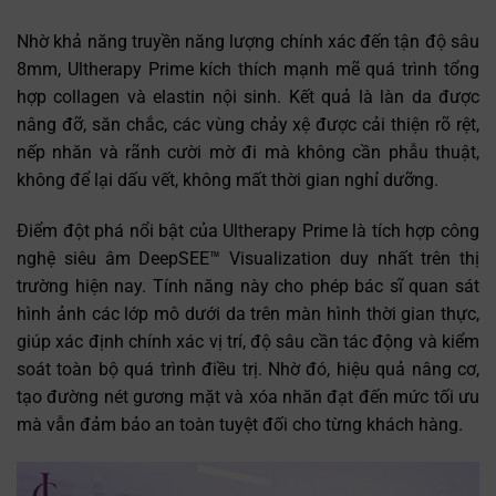
Nhờ khả năng truyền năng lượng chính xác đến tận độ sâu
8mm, Ultherapy Prime kích thích mạnh mẽ quá trình tổng
hợp collagen và elastin nội sinh. Kết quả là làn da được
nâng đỡ, săn chắc, các vùng chảy xệ được cải thiện rõ rệt,
nếp nhăn và rãnh cười mờ đi mà không cần phẫu thuật,
không để lại dấu vết, không mất thời gian nghỉ dưỡng.
Điểm đột phá nổi bật của Ultherapy Prime là tích hợp công
nghệ siêu âm DeepSEE™ Visualization duy nhất trên thị
trường hiện nay. Tính năng này cho phép bác sĩ quan sát
hình ảnh các lớp mô dưới da trên màn hình thời gian thực,
giúp xác định chính xác vị trí, độ sâu cần tác động và kiểm
soát toàn bộ quá trình điều trị. Nhờ đó, hiệu quả nâng cơ,
tạo đường nét gương mặt và xóa nhăn đạt đến mức tối ưu
mà vẫn đảm bảo an toàn tuyệt đối cho từng khách hàng.