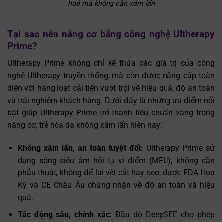
hoá mà không cần xâm lấn
Tại sao nên nâng cơ bằng công nghệ Ultherapy
Prime?
Ultherapy Prime không chỉ kế thừa các giá trị của công
nghệ Ultherapy truyền thống, mà còn được nâng cấp toàn
diện với hàng loạt cải tiến vượt trội về hiệu quả, độ an toàn
Trò chuyện cùng
và trải nghiệm khách hàng. Dưới đây là những ưu điểm nổi
✕
Trợ lý bác sĩ LG Clinic
bật giúp Ultherapy Prime trở thành tiêu chuẩn vàng trong
nâng cơ, trẻ hóa da không xâm lấn hiện nay:
Không xâm lấn, an toàn tuyệt đối:
Ultherapy Prime sử
dụng sóng siêu âm hội tụ vi điểm (MFU), không cần
phẫu thuật, không để lại vết cắt hay sẹo, được FDA Hoa
Kỳ và CE Châu Âu chứng nhận về độ an toàn và hiệu
quả.
Tác động sâu, chính xác:
Đầu dò DeepSEE cho phép