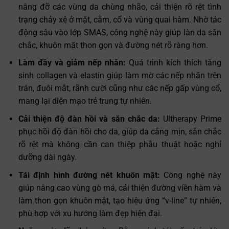
nâng đỡ các vùng da chùng nhão, cải thiện rõ rệt tình
trạng chảy xệ ở mặt, cằm, cổ và vùng quai hàm. Nhờ tác
động sâu vào lớp SMAS, công nghệ này giúp làn da săn
chắc, khuôn mặt thon gọn và đường nét rõ ràng hơn.
Làm đầy và giảm nếp nhăn:
Quá trình kích thích tăng
sinh collagen và elastin giúp làm mờ các nếp nhăn trên
trán, đuôi mắt, rãnh cười cũng như các nếp gấp vùng cổ,
mang lại diện mạo trẻ trung tự nhiên.
Cải thiện độ đàn hồi và săn chắc da:
Ultherapy Prime
phục hồi độ đàn hồi cho da, giúp da căng mịn, săn chắc
rõ rệt mà không cần can thiệp phẫu thuật hoặc nghỉ
dưỡng dài ngày.
Tái định hình đường nét khuôn mặt:
Công nghệ này
giúp nâng cao vùng gò má, cải thiện đường viền hàm và
làm thon gọn khuôn mặt, tạo hiệu ứng “v-line” tự nhiên,
phù hợp với xu hướng làm đẹp hiện đại.