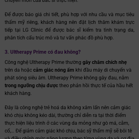
chuyên môn của bác sĩ thực hiện.
Để được báo giá chi tiết, phù hợp với nhu cầu và mục tiêu
thẩm mỹ riêng, khách hàng nên đặt lịch thăm khám trực
tiếp tại LG Clinic để được bác sĩ kiểm tra tình trạng da,
phân tích cấu trúc mô và tư vấn phác đồ phù hợp.
3. Ultherapy Prime có đau không?
Công nghệ Ultherapy Prime thường
gây châm chích nhẹ
trên da hoặc
cảm giác nóng ấm
khi đầu máy di chuyển và
phát sóng siêu âm. Ultherapy Prime không gây đau, nằm
trong ngưỡng chịu được
theo phản hồi thực tế của hầu hết
khách hàng.
Đây là công nghệ trẻ hoá da không xâm lấn nên cảm giác
khó chịu không kéo dài, thường chỉ diễn ra tại thời điểm
thực hiện liệu trình ở các vùng da mỏng như gò má, cằm,
cổ,… Để giảm cảm giác khó chịu, bác sỹ thẩm mỹ sẽ bôi tê
và điều chỉnh mức năng lượng theo từng vùng da và cơ địa