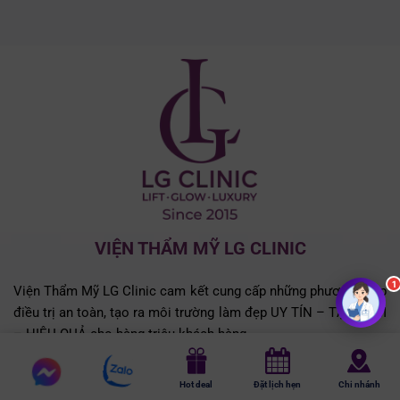
VIỆN THẨM MỸ LG CLINIC
Viện Thẩm Mỹ LG Clinic cam kết cung cấp những phương pháp
điều trị an toàn, tạo ra môi trường làm đẹp UY TÍN – TẬN TÂM
– HIỆU QUẢ cho hàng triệu khách hàng.
Chat
THÔNG TIN LIÊN HỆ
Chat
Hot deal
Đặt lịch hẹn
Chi nhánh
messenger