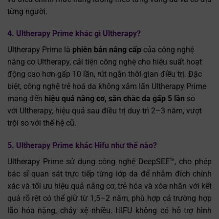
từng người.
4. Ultherapy Prime khác gì Ultherapy?
Ultherapy Prime là
phiên bản nâng cấp
của công nghệ
nâng cơ Ultherapy, cải tiện công nghệ cho hiệu suất hoạt
động cao hơn gấp 10 lần, rút ngắn thời gian điều trị. Đặc
biệt, công nghệ trẻ hoá da không xâm lấn Ultherapy Prime
mang đến
hiệu quả nâng cơ, săn chắc da gấp 5 lần
so
với Ultherapy, hiệu quả sau điều trị duy trì 2–3 năm, vượt
trội so với thế hệ cũ.
5. Ultherapy Prime khác Hifu như thế nào?
Ultherapy Prime sử dụng công nghệ DeepSEE™, cho phép
bác sĩ quan sát trực tiếp từng lớp da để nhắm đích chính
xác và tối ưu hiệu quả nâng cơ, trẻ hóa và xóa nhăn với kết
quả rõ rệt có thể giữ từ 1,5–2 năm, phù hợp cả trường hợp
lão hóa nặng, chảy xệ nhiều.
HIFU không có hỗ trợ hình