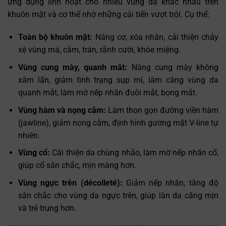
ứng dụng linh hoạt cho nhiều vùng da khác nhau trên
khuôn mặt và cơ thể nhờ những cải tiến vượt trội. Cụ thể:
Toàn bộ khuôn mặt:
Nâng cơ, xóa nhăn, cải thiện chảy
xệ vùng má, cằm, trán, rãnh cười, khóe miệng.
Vùng cung mày, quanh mắt:
Nâng cung mày không
xâm lấn, giảm tình trạng sụp mí, làm căng vùng da
quanh mắt, làm mờ nếp nhăn đuôi mắt, bọng mắt.
Vùng hàm và nọng cằm:
Làm thon gọn đường viền hàm
(jawline), giảm nọng cằm, định hình gương mặt V-line tự
nhiên.
Vùng cổ:
Cải thiện da chùng nhão, làm mờ nếp nhăn cổ,
giúp cổ săn chắc, mịn màng hơn.
Vùng ngực trên (décolleté):
Giảm nếp nhăn, tăng độ
săn chắc cho vùng da ngực trên, giúp làn da căng mịn
và trẻ trung hơn.