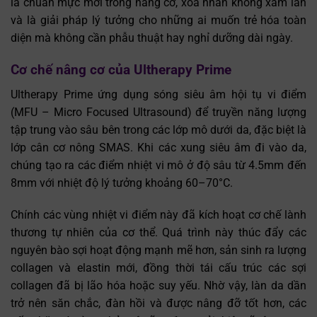
là chuẩn mực mới trong nâng cơ, xóa nhăn không xâm lấn
và là giải pháp lý tưởng cho những ai muốn trẻ hóa toàn
diện mà không cần phẫu thuật hay nghỉ dưỡng dài ngày.
Cơ chế nâng cơ của Ultherapy Prime
Ultherapy Prime ứng dụng sóng siêu âm hội tụ vi điểm
(MFU – Micro Focused Ultrasound) để truyền năng lượng
tập trung vào sâu bên trong các lớp mô dưới da, đặc biệt là
lớp cân cơ nông SMAS. Khi các xung siêu âm đi vào da,
chúng tạo ra các điểm nhiệt vi mô ở độ sâu từ 4.5mm đến
8mm với nhiệt độ lý tưởng khoảng 60–70°C.
Chính các vùng nhiệt vi điểm này đã kích hoạt cơ chế lành
thương tự nhiên của cơ thể. Quá trình này thúc đẩy các
nguyên bào sợi hoạt động mạnh mẽ hơn, sản sinh ra lượng
collagen và elastin mới, đồng thời tái cấu trúc các sợi
collagen đã bị lão hóa hoặc suy yếu. Nhờ vậy, làn da dần
trở nên săn chắc, đàn hồi và được nâng đỡ tốt hơn, các