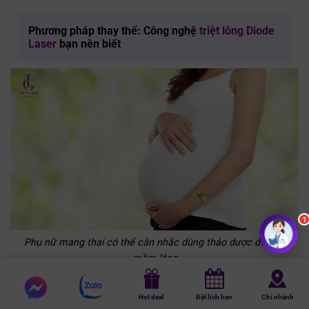
Phương pháp thay thế: Công nghệ
triệt lông Diode
Laser
bạn nên biết
1
Phụ nữ mang thai có thể cân nhắc dùng thảo dược để làm
mềm lông
Chat
Chat
Lưu ý trước và sau khi triệt lông bằng thảo dược
Hot deal
Đặt lịch hẹn
Chi nhánh
messenger