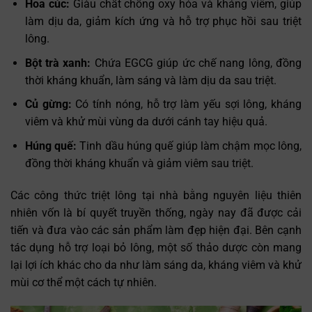
Hoa cúc:
Giàu chất chống oxy hóa và kháng viêm, giúp
làm dịu da, giảm kích ứng và hỗ trợ phục hồi sau triệt
lông.
Bột trà xanh:
Chứa EGCG giúp ức chế nang lông, đồng
thời kháng khuẩn, làm sáng và làm dịu da sau triệt.
Củ gừng:
Có tính nóng, hỗ trợ làm yếu sợi lông, kháng
viêm và khử mùi vùng da dưới cánh tay hiệu quả.
Húng quế:
Tinh dầu húng quế giúp làm chậm mọc lông,
đồng thời kháng khuẩn và giảm viêm sau triệt.
Các công thức triệt lông tại nhà bằng nguyên liệu thiên
nhiên vốn là bí quyết truyền thống, ngày nay đã được cải
tiến và đưa vào các sản phẩm làm đẹp hiện đại. Bên cạnh
tác dụng hỗ trợ loại bỏ lông, một số thảo dược còn mang
lại lợi ích khác cho da như làm sáng da, kháng viêm và khử
mùi cơ thể một cách tự nhiên.