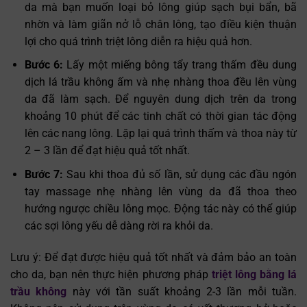
da mà bạn muốn loại bỏ lông giúp sạch bụi bẩn, bã
nhờn và làm giãn nở lỗ chân lông, tạo điều kiện thuận
lợi cho quá trình triệt lông diễn ra hiệu quả hơn.
Bước 6:
Lấy một miếng bông tẩy trang thấm đều dung
dịch lá trầu không ấm và nhẹ nhàng thoa đều lên vùng
da đã làm sạch. Để nguyên dung dịch trên da trong
khoảng 10 phút để các tinh chất có thời gian tác động
lên các nang lông. Lặp lại quá trình thấm và thoa này từ
2 – 3 lần để đạt hiệu quả tốt nhất.
Bước 7:
Sau khi thoa đủ số lần, sử dụng các đầu ngón
tay massage nhẹ nhàng lên vùng da đã thoa theo
hướng ngược chiều lông mọc. Động tác này có thể giúp
các sợi lông yếu dễ dàng rời ra khỏi da.
Lưu ý: Để đạt được hiệu quả tốt nhất và đảm bảo an toàn
cho da, bạn nên thực hiện phương pháp
triệt lông bằng lá
trầu không
này với tần suất khoảng 2-3 lần mỗi tuần.