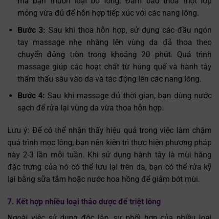
mà bạn muốn loại bỏ lông. Đảm bảo thoa một lớp
mỏng vừa đủ để hỗn hợp tiếp xúc với các nang lông.
Bước 3:
Sau khi thoa hỗn hợp, sử dụng các đầu ngón
tay massage nhẹ nhàng lên vùng da đã thoa theo
chuyển động tròn trong khoảng 20 phút. Quá trình
massage giúp các hoạt chất từ húng quế và hành tây
thẩm thấu sâu vào da và tác động lên các nang lông.
Bước 4:
Sau khi massage đủ thời gian, bạn dùng nước
sạch để rửa lại vùng da vừa thoa hỗn hợp.
Lưu ý: Để có thể nhận thấy hiệu quả trong việc làm chậm
quá trình mọc lông, bạn nên kiên trì thực hiện phương pháp
này 2-3 lần mỗi tuần. Khi sử dụng hành tây là mùi hăng
đặc trưng của nó có thể lưu lại trên da, bạn có thể rửa kỹ
lại bằng sữa tắm hoặc nước hoa hồng để giảm bớt mùi.
7. Kết hợp nhiều loại thảo dược để triệt lông
Ngoài việc sử dụng độc lập, sự phối hợp của nhiều loại