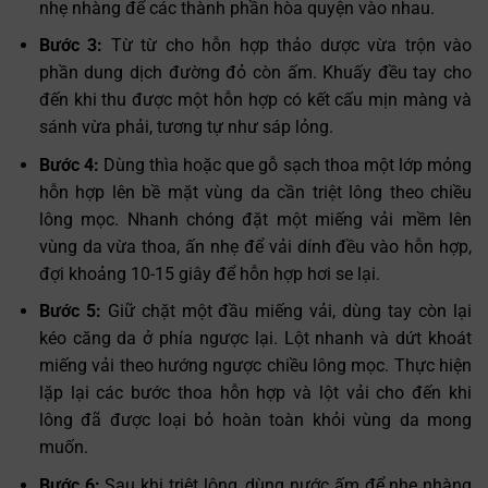
nhẹ nhàng để các thành phần hòa quyện vào nhau.
Bước 3:
Từ từ cho hỗn hợp thảo dược vừa trộn vào
phần dung dịch đường đỏ còn ấm. Khuấy đều tay cho
đến khi thu được một hỗn hợp có kết cấu mịn màng và
sánh vừa phải, tương tự như sáp lỏng.
Bước 4:
Dùng thìa hoặc que gỗ sạch thoa một lớp mỏng
hỗn hợp lên bề mặt vùng da cần triệt lông theo chiều
lông mọc. Nhanh chóng đặt một miếng vải mềm lên
vùng da vừa thoa, ấn nhẹ để vải dính đều vào hỗn hợp,
đợi khoảng 10-15 giây để hỗn hợp hơi se lại.
Bước 5:
Giữ chặt một đầu miếng vải, dùng tay còn lại
kéo căng da ở phía ngược lại. Lột nhanh và dứt khoát
miếng vải theo hướng ngược chiều lông mọc. Thực hiện
lặp lại các bước thoa hỗn hợp và lột vải cho đến khi
lông đã được loại bỏ hoàn toàn khỏi vùng da mong
muốn.
Bước 6:
Sau khi triệt lông, dùng nước ấm để nhẹ nhàng