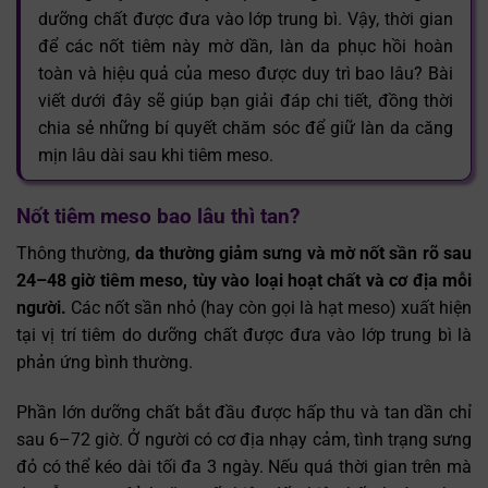
dưỡng chất được đưa vào lớp trung bì. Vậy, thời gian
để các nốt tiêm này mờ dần, làn da phục hồi hoàn
toàn và hiệu quả của meso được duy trì bao lâu? Bài
viết dưới đây sẽ giúp bạn giải đáp chi tiết, đồng thời
chia sẻ những bí quyết chăm sóc để giữ làn da căng
mịn lâu dài sau khi tiêm meso.
Nốt tiêm meso bao lâu thì tan?
Thông thường,
da thường giảm sưng và mờ nốt sần rõ sau
24–48 giờ tiêm meso, tùy vào loại hoạt chất và cơ địa mỗi
người.
Các nốt sần nhỏ (hay còn gọi là hạt meso) xuất hiện
tại vị trí tiêm do dưỡng chất được đưa vào lớp trung bì là
phản ứng bình thường.
Phần lớn dưỡng chất bắt đầu được hấp thu và tan dần chỉ
sau 6–72 giờ. Ở người có cơ địa nhạy cảm, tình trạng sưng
đỏ có thể kéo dài tối đa 3 ngày. Nếu quá thời gian trên mà