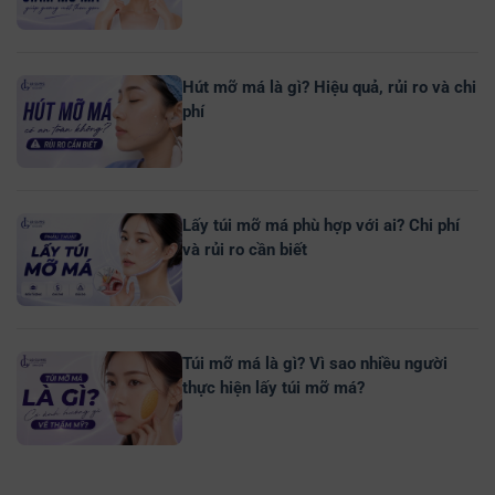
Hút mỡ má là gì? Hiệu quả, rủi ro và chi
phí
Lấy túi mỡ má phù hợp với ai? Chi phí
và rủi ro cần biết
Túi mỡ má là gì? Vì sao nhiều người
thực hiện lấy túi mỡ má?