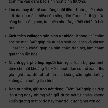
toàn mà vẫn đảm bảo sinh hoạt bình thường.
Làn da thay đổi rõ sau từng buổi tiêm:
Những nếp nhăn
li ti, da xỉn màu, thiếu sức sống dần được cải thiện. Da
căng hơn, sáng hơn, tự nhiên như được “hồi sinh” từ bên
trong.
Kích thích collagen sản sinh tự nhiên:
Không chỉ chăm
sóc bề mặt, BAP giúp da tự sản sinh collagen và elastin
– hai “chìa khóa” giúp da săn chắc, đàn hồi, làm chậm
quá trình lão hóa.
Nhanh gọn, phù hợp người bận rộn:
Toàn bộ quá trình
tiêm chỉ mất khoảng 15 – 20 phút. Bạn có thể tranh thủ
giờ nghỉ trưa để tút tát làn da, không cần nghỉ dưỡng,
không ảnh hưởng lịch trình.
Đẹp tự nhiên, giữ trọn nét riêng:
Tiêm BAP giúp da đẹp
lên từng ngày nhưng vẫn giữ được nét tự nhiên, không
khiến gương mặt bị đơ hay thay đổi đường nét vốn có.