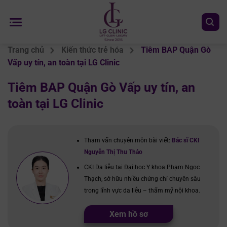
Chuyển
đến
nội
dung
Trang chủ
Kiến thức trẻ hóa
Tiêm BAP Quận Gò
Vấp uy tín, an toàn tại LG Clinic
Tiêm BAP Quận Gò Vấp uy tín, an
toàn tại LG Clinic
Tham vấn chuyên môn bài viết:
Bác sĩ CKI
Nguyễn Thị Thu Thảo
CKI Da liễu tại Đại học Y khoa Phạm Ngọc
Thạch, sở hữu nhiều chứng chỉ chuyên sâu
trong lĩnh vực da liễu – thẩm mỹ nội khoa.
Xem hồ sơ