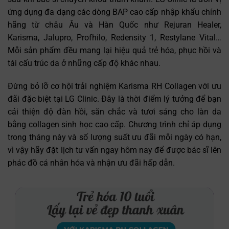
ứng dụng đa dạng các dòng BAP cao cấp nhập khẩu chính
hãng từ châu Âu và Hàn Quốc như Rejuran Healer,
Karisma, Jalupro, Profhilo, Redensity 1, Restylane Vital…
Mỗi sản phẩm đều mang lại hiệu quả trẻ hóa, phục hồi và
tái cấu trúc da ở những cấp độ khác nhau.
Đừng bỏ lỡ cơ hội trải nghiệm Karisma RH Collagen với ưu
đãi đặc biệt tại LG Clinic. Đây là thời điểm lý tưởng để bạn
Trò chuyện cùng
✕
cải thiện độ đàn hồi, săn chắc và tươi sáng cho làn da
Trợ lý bác sĩ LG Clinic
bằng collagen sinh học cao cấp. Chương trình chỉ áp dụng
trong tháng này và số lượng suất ưu đãi mỗi ngày có hạn,
vì vậy hãy đặt lịch tư vấn ngay hôm nay để được bác sĩ lên
phác đồ cá nhân hóa và nhận ưu đãi hấp dẫn.