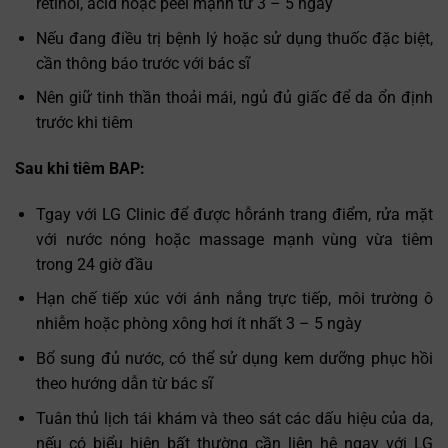
retinol, acid hoặc peel mạnh từ 3 – 5 ngày
Nếu đang điều trị bệnh lý hoặc sử dụng thuốc đặc biệt,
cần thông báo trước với bác sĩ
Nên giữ tinh thần thoải mái, ngủ đủ giấc để da ổn định
trước khi tiêm
Sau khi tiêm BAP:
Tgay với LG Clinic để được hỗránh trang điểm, rửa mặt
với nước nóng hoặc massage mạnh vùng vừa tiêm
trong 24 giờ đầu
Hạn chế tiếp xúc với ánh nắng trực tiếp, môi trường ô
nhiễm hoặc phòng xông hơi ít nhất 3 – 5 ngày
Bổ sung đủ nước, có thể sử dụng kem dưỡng phục hồi
theo hướng dẫn từ bác sĩ
Tuân thủ lịch tái khám và theo sát các dấu hiệu của da,
nếu có biểu hiện bất thường cần liên hệ ngay với LG