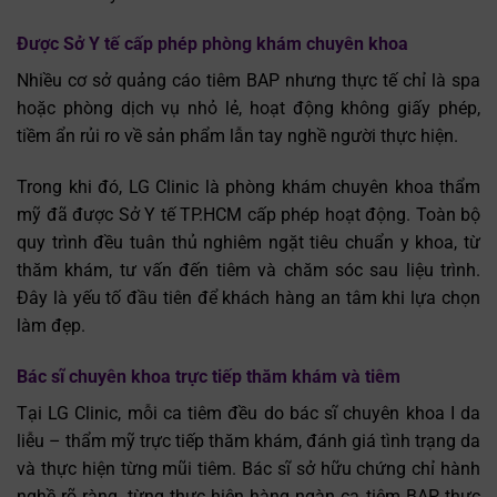
Được Sở Y tế cấp phép phòng khám chuyên khoa
Nhiều cơ sở quảng cáo tiêm BAP nhưng thực tế chỉ là spa
hoặc phòng dịch vụ nhỏ lẻ, hoạt động không giấy phép,
tiềm ẩn rủi ro về sản phẩm lẫn tay nghề người thực hiện.
Trong khi đó, LG Clinic là phòng khám chuyên khoa thẩm
mỹ đã được Sở Y tế TP.HCM cấp phép hoạt động. Toàn bộ
quy trình đều tuân thủ nghiêm ngặt tiêu chuẩn y khoa, từ
thăm khám, tư vấn đến tiêm và chăm sóc sau liệu trình.
Đây là yếu tố đầu tiên để khách hàng an tâm khi lựa chọn
làm đẹp.
Bác sĩ chuyên khoa trực tiếp thăm khám và tiêm
Tại LG Clinic, mỗi ca tiêm đều do bác sĩ chuyên khoa I da
liễu – thẩm mỹ trực tiếp thăm khám, đánh giá tình trạng da
và thực hiện từng mũi tiêm. Bác sĩ sở hữu chứng chỉ hành
nghề rõ ràng, từng thực hiện hàng ngàn ca tiêm BAP thực