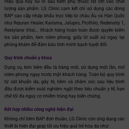
Hiệu quả hay rủi ro sau tiêm phụ thuộc rất lớn vào chất
lượng sản phẩm. LG Clinic cam kết chỉ sử dụng các dòng
BAP cao cấp nhập khẩu trực tiếp từ châu Âu và Hàn Quốc
như Rejuran Healer, Karisma, Jalupro, Profhilo, Redensity 1,
Restylane Vital,… Khách hàng hoàn toàn được quyền kiểm
tra sản phẩm, tem niêm phong, giấy tờ xuất xứ ngay tại
phòng khám để đảm bảo tính minh bạch tuyệt đối.
Quy trình chuẩn y khoa
Dụng cụ, kim tiêm đều là hàng mới, sử dụng một lần, mở
niêm phong ngay trước mặt khách hàng. Toàn bộ quy trình
từ sát khuẩn da, gây tê, tiêm và chăm sóc sau liệu trình
đều được kiểm soát nghiêm ngặt theo tiêu chuẩn y tế, hạn
chế tối đa nguy cơ nhiễm trùng hay biến chứng.
Kết hợp nhiều công nghệ hiện đại
Không chỉ tiêm BAP đơn thuần, LG Clinic còn ứng dụng các
thiết bị hiện đại giúp tối ưu hiệu quả trẻ hóa da như: