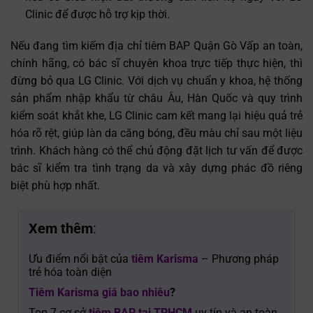
Clinic để được hỗ trợ kịp thời.
Nếu đang tìm kiếm địa chỉ tiêm BAP Quận Gò Vấp an toàn,
chính hãng, có bác sĩ chuyên khoa trực tiếp thực hiện, thì
đừng bỏ qua LG Clinic. Với dịch vụ chuẩn y khoa, hệ thống
sản phẩm nhập khẩu từ châu Âu, Hàn Quốc và quy trình
kiểm soát khắt khe, LG Clinic cam kết mang lại hiệu quả trẻ
hóa rõ rệt, giúp làn da căng bóng, đều màu chỉ sau một liệu
trình. Khách hàng có thể chủ động đặt lịch tư vấn để được
bác sĩ kiểm tra tình trạng da và xây dựng phác đồ riêng
biệt phù hợp nhất.
Xem thêm
:
Ưu điểm nổi bật của
tiêm Karisma
– Phương pháp
trẻ hóa toàn diện
Tiêm Karisma giá bao nhiêu
?
Top 7 cơ sở
tiêm BAP tại TPHCM
uy tín và an toàn