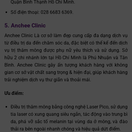
Quận Bình Thạnh Hồ Chí Minh.
Số điện thoại: 028 6683 6369.
5. Anchee Clinic
Anchee Clinic Là cơ sở làm đẹp cung cấp đa dạng dịch vụ
từ điều trị da đến chăm sóc da, đặc biệt có thể kể đến dịch
vụ trị thâm mông được phụ nữ yêu thích và sử dụng. Sở
hữu 2 chi nhánh lớn tại Hồ Chí Minh là Phú Nhuận và Tân
Bình. Anchee Clinic gây ấn tượng khách hàng với không
gian cơ sở vật chất sang trọng & hiện đại, giúp khách hàng
trải nghiệm dịch vụ thư giãn và thoải mái.
Ưu điểm:
Điều trị thâm mông bằng công nghệ Laser Pico, sử dụng
tia laser có xung quang siêu ngắn, tác động vào trung bì
da, phá vỡ sắc tố melanin tại vùng da ở mông, và đào
thải ra bên ngoài nhanh chóng và hiệu quả dứt điểm.