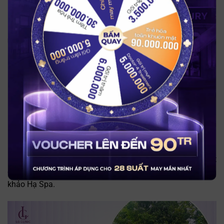
muốn mang lại da vùng mông trắng hồng, đều màu, quyến
rũ hơn.
BẤM QUAY
Ưu điểm:
Điều trị thâm mông bằng công nghệ hiện đại và sản
phẩm thiên nhiên.
Đội ngũ kỹ thuật viên chuyên nghiệp, hứa hẹn sẽ mang
đến cho khách hàng trải nghiệm dịch vụ hài lòng.
Không gian sang trọng, gần gũi giúp khách hàng thoải
mái trong quá trình điều trị.
Dựa vào những ưu điểm này, nếu bạn đang tìm kiếm một
cơ sở trị thâm mông ở khu vực Tân Bình thì có thể tham
khảo Hạ Spa.