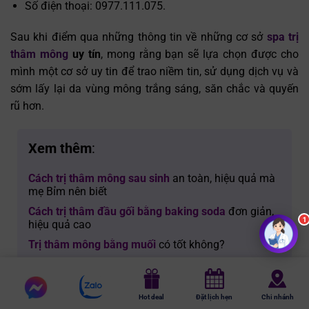
Số điện thoại: 0977.111.075.
Sau khi điểm qua những thông tin về những cơ sở
spa trị
thâm mông
uy tín
, mong rằng bạn sẽ lựa chọn được cho
mình một cơ sở uy tin để trao niềm tin, sử dụng dịch vụ và
sớm lấy lại da vùng mông trắng sáng, săn chắc và quyến
rũ hơn.
Xem thêm
:
Cách trị thâm mông sau sinh
an toàn, hiệu quả mà
mẹ Bỉm nên biết
Cách trị thâm đầu gối bằng baking soda
đơn giản,
hiệu quả cao
Trị thâm mông bằng muối
có tốt không?
Chat
Chat
5/5 - (1 bình chọn)
Hot deal
Đặt lịch hẹn
Chi nhánh
messenger