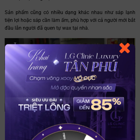
Sản phẩm cũng có nhiều dạng khác nhau như sáp lạnh
tiện lợi hoặc sáp cần làm ấm, phù hợp với cả người mới bắt
Trò chuyện cùng
đầu lẫn người đã quen tự wax tại nhà.
Trợ lý bác sĩ LG Clinic
Sáp wax Veo Honey Wax
Nếu bạn muốn tìm một giải pháp lâu dài hơn thay vì phải