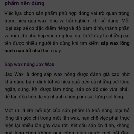
phẩm nên dùng
Việc lựa chọn sản phẩm phù hợp đóng vai trò quan trọng
trong hiệu quả wax lông và trải nghiệm khi sử dụng. Mỗi
loại sáp sẽ có đặc điểm riêng về độ bám dính, thành phần
và mức độ phù hợp với từng loại da. Dưới đây là những cái
tên được nhiều người tin dùng khi tìm kiếm
sáp wax lông
nách nào tốt nhất
hiện nay.
Sáp wax nóng Jax Wax
Jax Wax là dòng sáp wax nóng được đánh giá cao nhờ
khả năng bám dính tốt và hiệu quả trên cả những sợi lông
ngắn, cứng. Khi được làm nóng, sáp có độ dẻo vừa phải,
dễ tán đều trên da và nhanh chóng ôm sát từng sợi lông.
Một ưu điểm nổi bật của sản phẩm là khả năng loại bỏ
lông tận gốc chỉ trong một lần wax, hạn chế việc phải thực
hiện lại nhiều lần gây đau rát. Kết cấu sáp ổn định, không
quá lỏng cũng không quá cứng, giúp người mới bắt đầu