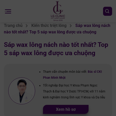
Chuyển
đến
nội
dung
Trang chủ
Kiến thức triệt lông
Sáp wax lông nách
nào tốt nhất? Top 5 sáp wax lông được ưa chuộng
Sáp wax lông nách nào tốt nhất? Top
5 sáp wax lông được ưa chuộng
Tham vấn chuyên môn bài viết:
Bác sĩ CKI
Phan Minh Nhật
Tốt nghiệp Đại học Y khoa Phạm Ngọc
Thạch & Đại học Y Dược TP.HCM, với 11 năm
kinh nghiệm trong lĩnh vực Y khoa và Da liễu
Xem hồ sơ