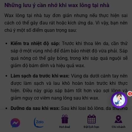
Những lưu ý cần nhớ khi wax lông tại nhà
Wax lông tại nhà tuy đơn giản nhưng nếu thực hiện sai
cách có thể gây đau rát hoặc kích ứng da. Vì vậy, bạn nên
chú ý một số điểm quan trọng sau:
Kiểm tra nhiệt độ sáp:
Trước khi thoa lên da, cần thử
sáp ở một vùng nhỏ để đảm bảo nhiệt độ vừa phải. Sáp
quá nóng có thể gây bỏng, trong khi sáp quá nguội sẽ
giảm độ bám dính và hiệu quả wax.
Làm sạch da trước khi wax:
Vùng da dưới cánh tay nên
được làm sạch và lau khô hoàn toàn trước khi thực
hiện. Điều này giúp sáp bám tốt hơn vào sợi lông và
giảm nguy cơ viêm nang lông sau khi wax.
Dưỡng da sau khi wax:
Sau khi loại bỏ lông, da thường
khá nhạy cảm nên cần được làm dịu ngay. Bạn có thể
Chat
sử dụng gel nha đam hoặc kem dưỡng để giảm đỏ rát,
Chat
Hot deal
Đặt lịch hẹn
Chi nhánh
messenger
đồng thời giúp da phục hồi nhanh và mềm mịn hơn.