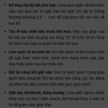
Để lông đạt độ dài phù hợp:
Lông quá ngắn sẽ khó bám
sáp, còn quá dài lại gây đau khi giật. Độ dài lý tưởng
thường khoảng 0.5 – 1cm để sáp bám tốt mà vẫn dễ
loại bỏ.
Tẩy tế bào chết nhẹ trước khi wax:
Việc này giúp loại
bỏ lớp da chết và giúp sợi lông “lộ” rõ hơn, từ đó tăng
độ bám của sáp và giảm lực kéo khi wax.
Làm sạch và lau khô da:
Da cần sạch và khô hoàn toàn
để sáp bám chắc hơn, tránh tình trạng trượt sáp gây
đau hoặc phải wax lại nhiều lần.
Giữ da căng khi giật sáp:
Đây là bước quan trọng giúp
giảm đau đáng kể. Khi da được kéo căng, lực tác động
sẽ phân tán đều và hạn chế cảm giác giật mạnh.
Giật sáp dứt khoát, đúng hướng:
Luôn giật ngược chiều
lông mọc và thực hiện nhanh, dứt khoát thay vì kéo từ
từ để giảm cảm giác đau.