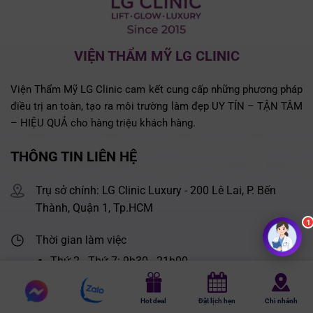
VIỆN THẨM MỸ LG CLINIC
Viện Thẩm Mỹ LG Clinic cam kết cung cấp những phương pháp
điều trị an toàn, tạo ra môi trường làm đẹp UY TÍN – TẬN TÂM
– HIỆU QUẢ cho hàng triệu khách hàng.
THÔNG TIN LIÊN HỆ
Trụ sở chính: LG Clinic Luxury - 200 Lê Lai, P. Bến
Thành, Quận 1, Tp.HCM
Thời gian làm việc
Thứ 2 - Thứ 7: 9h30 - 21h00
Chủ nhật: 9h00 - 20h00
Chat
Chat
Hot deal
Đặt lịch hẹn
Chi nhánh
messenger