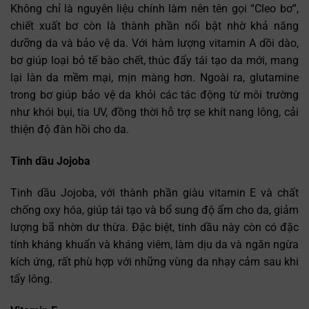
Không chỉ là nguyên liệu chính làm nên tên gọi “Cleo bơ”,
chiết xuất bơ còn là thành phần nổi bật nhờ khả năng
dưỡng da và bảo vệ da. Với hàm lượng vitamin A dồi dào,
bơ giúp loại bỏ tế bào chết, thúc đẩy tái tạo da mới, mang
lại làn da mềm mại, mịn màng hơn. Ngoài ra, glutamine
trong bơ giúp bảo vệ da khỏi các tác động từ môi trường
như khói bụi, tia UV, đồng thời hỗ trợ se khít nang lông, cải
thiện độ đàn hồi cho da.
Tinh dầu Jojoba
Tinh dầu Jojoba, với thành phần giàu vitamin E và chất
chống oxy hóa, giúp tái tạo và bổ sung độ ẩm cho da, giảm
lượng bã nhờn dư thừa. Đặc biệt, tinh dầu này còn có đặc
tính kháng khuẩn và kháng viêm, làm dịu da và ngăn ngừa
kích ứng, rất phù hợp với những vùng da nhạy cảm sau khi
tẩy lông.