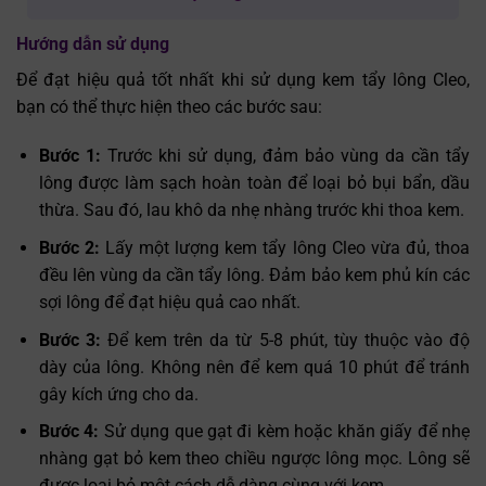
Hướng dẫn sử dụng
Để đạt hiệu quả tốt nhất khi sử dụng kem tẩy lông Cleo,
bạn có thể thực hiện theo các bước sau:
Bước 1:
Trước khi sử dụng, đảm bảo vùng da cần tẩy
lông được làm sạch hoàn toàn để loại bỏ bụi bẩn, dầu
thừa. Sau đó, lau khô da nhẹ nhàng trước khi thoa kem.
Bước 2:
Lấy một lượng kem tẩy lông Cleo vừa đủ, thoa
đều lên vùng da cần tẩy lông. Đảm bảo kem phủ kín các
sợi lông để đạt hiệu quả cao nhất.
Bước 3:
Để kem trên da từ 5-8 phút, tùy thuộc vào độ
dày của lông. Không nên để kem quá 10 phút để tránh
gây kích ứng cho da.
Bước 4:
Sử dụng que gạt đi kèm hoặc khăn giấy để nhẹ
nhàng gạt bỏ kem theo chiều ngược lông mọc. Lông sẽ
được loại bỏ một cách dễ dàng cùng với kem.