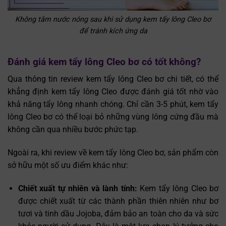
Không tắm nước nóng sau khi sử dụng kem tẩy lông Cleo bơ
để tránh kích ứng da
Đánh giá kem tẩy lông Cleo bơ có tốt không?
Qua thông tin review kem tẩy lông Cleo bơ chi tiết, có thể
khẳng định kem tẩy lông Cleo được đánh giá tốt nhờ vào
khả năng tẩy lông nhanh chóng. Chỉ cần 3-5 phút, kem tẩy
lông Cleo bơ có thể loại bỏ những vùng lông cứng đầu mà
không cần qua nhiều bước phức tạp.
Ngoài ra, khi review về kem tẩy lông Cleo bơ, sản phẩm còn
sở hữu một số ưu điểm khác như:
Trò chuyện cùng
✕
Trợ lý bác sĩ LG Clinic
Chiết xuất tự nhiên và lành tính:
Kem tẩy lông Cleo bơ
được chiết xuất từ các thành phần thiên nhiên như bơ
tươi và tinh dầu Jojoba, đảm bảo an toàn cho da và sức