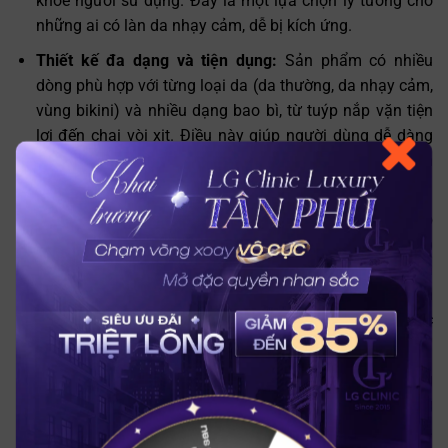
khỏe người sử dụng. Đây là một lựa chọn lý tưởng cho
những ai có làn da nhạy cảm, dễ bị kích ứng.
Thiết kế đa dạng và tiện dụng:
Sản phẩm có nhiều
dòng phù hợp với từng loại da (da thường, da nhạy cảm,
vùng bikini) và nhiều dạng bao bì, từ tuýp nắp vặn tiện
lợi đến chai vòi xịt. Điều này giúp người dùng dễ dàng
lựa chọn sản phẩm phù hợp với nhu cầu và vùng da cần
sử dụng.
Không gây đau rát hay khó chịu:
Khác với phương pháp
tẩy lông thông thường dễ gây đau rát, bong tróc da, kem
tẩy lông Cleo bơ với chiết xuất bơ và tinh dầu Jojoba
giúp dưỡng ẩm da trong suốt quá trình tẩy lông. Sản
phẩm làm dịu da, ngăn ngừa tình trạng sưng đỏ hoặc
viêm nhiễm sau khi tẩy lông.
Dưỡng trắng và bảo vệ da sau tẩy lông:
Vitamin E trong
kem không chỉ giúp ngăn ngừa thâm mà còn dưỡng
trắng da, mang lại làn da sáng mịn sau khi sử dụng.