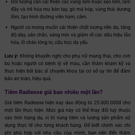
Đối tượng cần cải thiện các vùng lõm hoặc sẹo lõm, làm
đầy và trẻ hóa mu bàn tay, gò má hóp, vùng thái dương
lõm, tạo hình đường viền hàm, cằm.
Người có mong muốn cải thiện chất lượng nền da, tăng
độ dày, săn chắc, sáng mịn và giảm rõ các dấu hiệu lão
hóa, lỗ chân lông to, cấu trúc da yếu.
Lưu ý:
Không khuyến nghị cho phụ nữ mang thai, cho con
bú hoặc người có bệnh lý về máu, cần thăm khám kỹ và
thực hiện bởi bác sĩ chuyên khoa tại cơ sở uy tín để đảm
bảo an toàn, hiệu quả.
Tiêm Radiesse giá bao nhiêu một lần?
Giá tiêm Radiesse hiện nay dao động từ
25.000.000đ
cho
một lần thực hiện. Mức giá này có thể thay đổi tuỳ thuộc
vào tình trạng da, vị trí vùng tiêm và lượng sản phẩm sử
dụng thực tế cho từng khách hàng. Để biết chính xác chi
phí phù hợp với nhu cầu của mình, bạn nên đến thăm