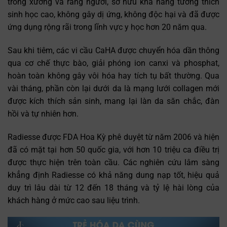
trong xương và răng người, sở hữu khả năng tương thích
sinh học cao, không gây dị ứng, không độc hại và đã được
ứng dụng rộng rãi trong lĩnh vực y học hơn 20 năm qua.
Sau khi tiêm, các vi cầu CaHA được chuyển hóa dần thông
qua cơ chế thực bào, giải phóng ion canxi và phosphat,
hoàn toàn không gây vôi hóa hay tích tụ bất thường. Qua
vài tháng, phần còn lại dưới da là mạng lưới collagen mới
được kích thích sản sinh, mang lại làn da săn chắc, đàn
Trò chuyện cùng
✕
Trợ lý bác sĩ LG Clinic
hồi và tự nhiên hơn.
Radiesse được FDA Hoa Kỳ phê duyệt từ năm 2006 và hiện
đã có mặt tại hơn 50 quốc gia, với hơn 10 triệu ca điều trị
được thực hiện trên toàn cầu. Các nghiên cứu lâm sàng
khẳng định Radiesse có khả năng dung nạp tốt, hiệu quả
duy trì lâu dài từ 12 đến 18 tháng và tỷ lệ hài lòng của
khách hàng ở mức cao sau liệu trình.