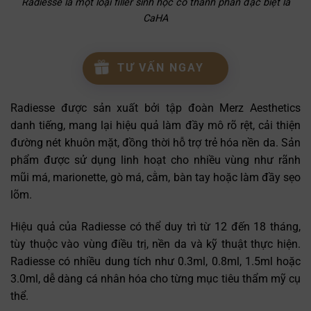
Radiesse là một loại filler sinh học có thành phần đặc biệt là
CaHA
TƯ VẤN NGAY
Radiesse được sản xuất bởi tập đoàn Merz Aesthetics
danh tiếng, mang lại hiệu quả làm đầy mô rõ rệt, cải thiện
đường nét khuôn mặt, đồng thời hỗ trợ trẻ hóa nền da. Sản
phẩm được sử dụng linh hoạt cho nhiều vùng như rãnh
mũi má, marionette, gò má, cằm, bàn tay hoặc làm đầy sẹo
lõm.
Hiệu quả của Radiesse có thể duy trì từ 12 đến 18 tháng,
tùy thuộc vào vùng điều trị, nền da và kỹ thuật thực hiện.
Radiesse có nhiều dung tích như 0.3ml, 0.8ml, 1.5ml hoặc
3.0ml, dễ dàng cá nhân hóa cho từng mục tiêu thẩm mỹ cụ
thể.