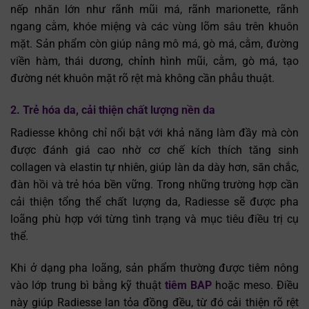
nếp nhăn lớn như rãnh mũi má, rãnh marionette, rãnh
ngang cằm, khóe miệng và các vùng lõm sâu trên khuôn
mặt. Sản phẩm còn giúp nâng mô má, gò má, cằm, đường
viền hàm, thái dương, chỉnh hình mũi, cằm, gò má, tạo
đường nét khuôn mặt rõ rệt mà không cần phẫu thuật.
2. Trẻ hóa da, cải thiện chất lượng nền da
Radiesse không chỉ nổi bật với khả năng làm đầy mà còn
được đánh giá cao nhờ cơ chế kích thích tăng sinh
collagen và elastin tự nhiên, giúp làn da dày hơn, săn chắc,
đàn hồi và trẻ hóa bền vững. Trong những trường hợp cần
cải thiện tổng thể chất lượng da, Radiesse sẽ được pha
loãng phù hợp với từng tình trạng và mục tiêu điều trị cụ
thể.
Khi ở dạng pha loãng, sản phẩm thường được tiêm nông
vào lớp trung bì bằng kỹ thuật
tiêm BAP
hoặc meso. Điều
này giúp Radiesse lan tỏa đồng đều, từ đó cải thiện rõ rệt