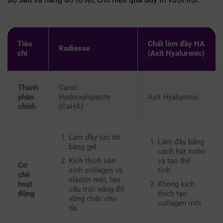
Tiêu
Chất làm đầy HA
Radiesse
chí
(Axit Hyaluronic)
Thành
Canxi
phần
Hydroxylapatite
Axit Hyaluronic
chính
(CaHA)
Làm đầy tức thì
Làm đầy bằng
bằng gel.
cách hút nước
Kích thích sản
và tạo thể
Cơ
sinh collagen và
tích.
chế
elastin mới, tạo
Không kích
hoạt
cấu trúc nâng đỡ
thích tạo
động
vững chắc cho
collagen mới.
da.