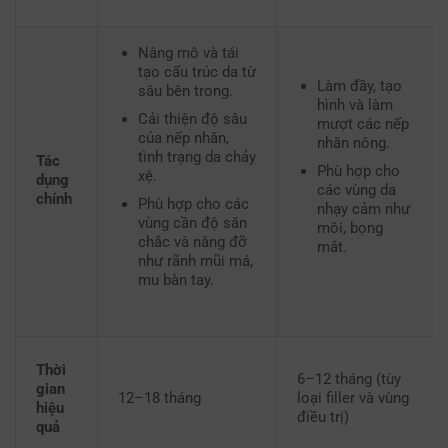
Nâng mô và tái
tạo cấu trúc da từ
Làm đầy, tạo
sâu bên trong.
hình và làm
Cải thiện độ sâu
mượt các nếp
của nếp nhăn,
nhăn nông.
tình trạng da chảy
Tác
Phù hợp cho
xệ.
dụng
các vùng da
chính
Phù hợp cho các
nhạy cảm như
vùng cần độ săn
môi, bọng
chắc và nâng đỡ
mắt.
như rãnh mũi má,
mu bàn tay.
Thời
6–12 tháng (tùy
gian
12–18 tháng
loại filler và vùng
hiệu
điều trị)
quả