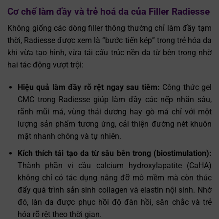
Cơ chế làm đầy và trẻ hoá da của Filler Radiesse
Không giống các dòng filler thông thường chỉ làm đầy tạm
thời, Radiesse được xem là “bước tiến kép” trong trẻ hóa da
khi vừa tạo hình, vừa tái cấu trúc nền da từ bên trong nhờ
hai tác động vượt trội:
Hiệu quả làm đầy rõ rệt ngay sau tiêm:
Công thức gel
CMC trong Radiesse giúp làm đầy các nếp nhăn sâu,
rãnh mũi má, vùng thái dương hay gò má chỉ với một
lượng sản phẩm tương ứng, cải thiện đường nét khuôn
mặt nhanh chóng và tự nhiên.
Kích thích tái tạo da từ sâu bên trong (biostimulation):
Thành phần vi cầu calcium hydroxylapatite (CaHA)
không chỉ có tác dụng nâng đỡ mô mềm mà còn thúc
đẩy quá trình sản sinh collagen và elastin nội sinh. Nhờ
đó, làn da được phục hồi độ đàn hồi, săn chắc và trẻ
hóa rõ rệt theo thời gian.