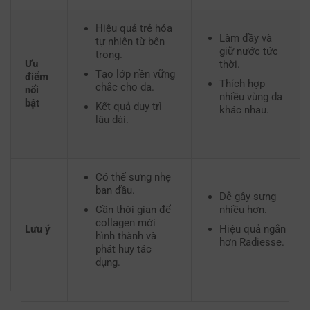
Hiệu quả trẻ hóa
Làm đầy và
tự nhiên từ bên
giữ nước tức
trong.
Ưu
thời.
Tạo lớp nền vững
điểm
Thích hợp
chắc cho da.
nổi
nhiều vùng da
bật
Kết quả duy trì
khác nhau.
lâu dài.
Có thể sưng nhẹ
ban đầu.
Dễ gây sưng
Cần thời gian để
nhiều hơn.
collagen mới
Hiệu quả ngắn
Lưu ý
hình thành và
hơn Radiesse.
phát huy tác
dụng.