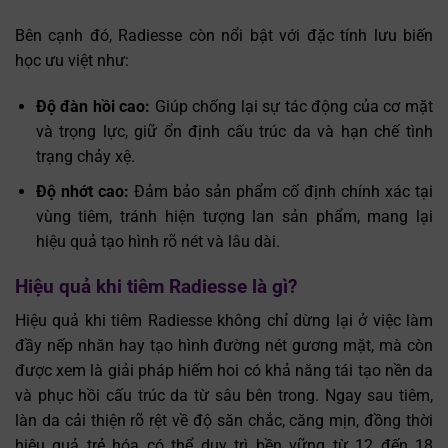
Bên cạnh đó, Radiesse còn nổi bật với đặc tính lưu biến
học ưu việt như:
Độ đàn hồi cao:
Giúp chống lại sự tác động của cơ mặt
và trọng lực, giữ ổn định cấu trúc da và hạn chế tình
trạng chảy xệ.
Độ nhớt cao:
Đảm bảo sản phẩm cố định chính xác tại
vùng tiêm, tránh hiện tượng lan sản phẩm, mang lại
hiệu quả tạo hình rõ nét và lâu dài.
Hiệu quả khi tiêm Radiesse là gì?
Hiệu quả khi tiêm Radiesse không chỉ dừng lại ở việc làm
đầy nếp nhăn hay tạo hình đường nét gương mặt, mà còn
được xem là giải pháp hiếm hoi có khả năng tái tạo nền da
và phục hồi cấu trúc da từ sâu bên trong. Ngay sau tiêm,
làn da cải thiện rõ rệt về độ săn chắc, căng mịn, đồng thời
hiệu quả trẻ hóa có thể duy trì bền vững từ 12 đến 18