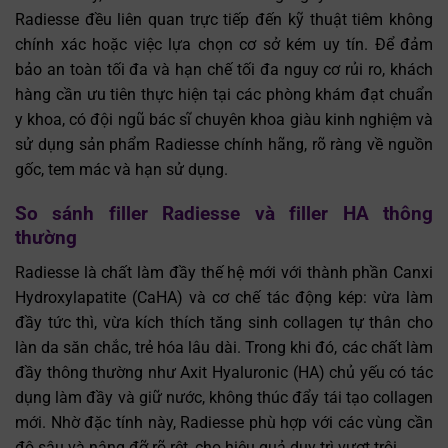
Radiesse đều liên quan trực tiếp đến kỹ thuật tiêm không
chính xác hoặc việc lựa chọn cơ sở kém uy tín. Để đảm
bảo an toàn tối đa và hạn chế tối đa nguy cơ rủi ro, khách
hàng cần ưu tiên thực hiện tại các phòng khám đạt chuẩn
y khoa, có đội ngũ bác sĩ chuyên khoa giàu kinh nghiệm và
sử dụng sản phẩm Radiesse chính hãng, rõ ràng về nguồn
gốc, tem mác và hạn sử dụng.
So sánh filler Radiesse và filler HA thông
thường
Radiesse là chất làm đầy thế hệ mới với thành phần Canxi
Hydroxylapatite (CaHA) và cơ chế tác động kép: vừa làm
đầy tức thì, vừa kích thích tăng sinh collagen tự thân cho
làn da săn chắc, trẻ hóa lâu dài. Trong khi đó, các chất làm
đầy thông thường như Axit Hyaluronic (HA) chủ yếu có tác
dụng làm đầy và giữ nước, không thúc đẩy tái tạo collagen
mới. Nhờ đặc tính này, Radiesse phù hợp với các vùng cần
độ sâu và nâng đỡ rõ rệt, cho hiệu quả duy trì vượt trội.