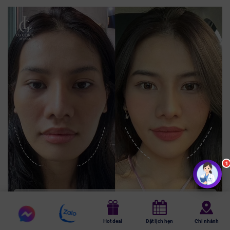
Chat
Chat
Hot deal
Đặt lịch hẹn
Chi nhánh
messenger