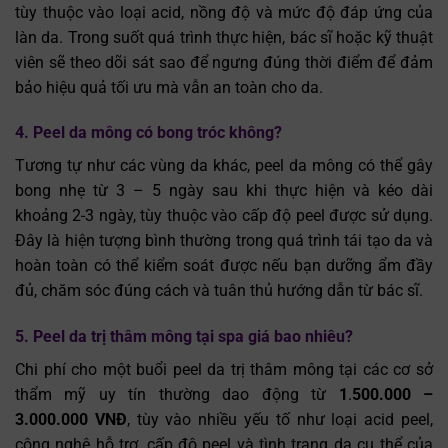
tùy thuộc vào loại acid, nồng độ và mức độ đáp ứng của
làn da. Trong suốt quá trình thực hiện, bác sĩ hoặc kỹ thuật
viên sẽ theo dõi sát sao để ngưng đúng thời điểm để đảm
bảo hiệu quả tối ưu mà vẫn an toàn cho da.
4. Peel da mông có bong tróc không?
Tương tự như các vùng da khác, peel da mông có thể gây
bong nhẹ từ 3 – 5 ngày sau khi thực hiện và kéo dài
khoảng 2-3 ngày, tùy thuộc vào cấp độ peel được sử dụng.
Đây là hiện tượng bình thường trong quá trình tái tạo da và
hoàn toàn có thể kiểm soát được nếu bạn dưỡng ẩm đầy
đủ, chăm sóc đúng cách và tuân thủ hướng dẫn từ bác sĩ.
5. Peel da trị thâm mông tại spa giá bao nhiêu?
Chi phí cho một buổi peel da trị thâm mông tại các cơ sở
thẩm mỹ uy tín thường dao động từ
1
.
500.000 –
3.000.000 VNĐ
, tùy vào nhiều yếu tố như loại acid peel,
công nghệ hỗ trợ, cấp độ peel và tình trạng da cụ thể của