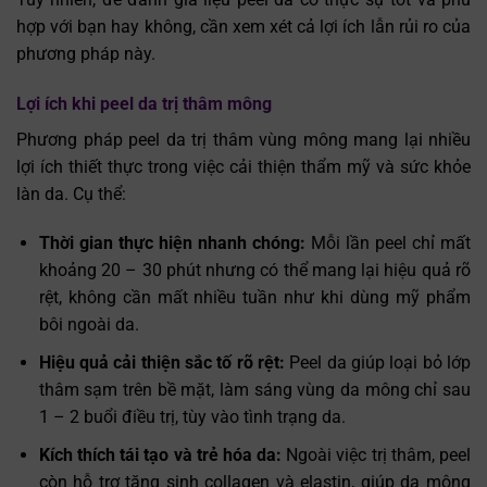
hợp với bạn hay không, cần xem xét cả lợi ích lẫn rủi ro của
phương pháp này.
Lợi ích khi peel da trị thâm mông
Phương pháp peel da trị thâm vùng mông mang lại nhiều
lợi ích thiết thực trong việc cải thiện thẩm mỹ và sức khỏe
làn da. Cụ thể:
Thời gian thực hiện nhanh chóng:
Mỗi lần peel chỉ mất
khoảng 20 – 30 phút nhưng có thể mang lại hiệu quả rõ
rệt, không cần mất nhiều tuần như khi dùng mỹ phẩm
bôi ngoài da.
Hiệu quả cải thiện sắc tố rõ rệt:
Peel da giúp loại bỏ lớp
thâm sạm trên bề mặt, làm sáng vùng da mông chỉ sau
1 – 2 buổi điều trị, tùy vào tình trạng da.
Kích thích tái tạo và trẻ hóa da:
Ngoài việc trị thâm, peel
còn hỗ trợ tăng sinh collagen và elastin, giúp da mông