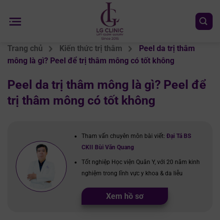
Chuyển
đến
nội
dung
Trang chủ
Kiến thức trị thâm
Peel da trị thâm
mông là gì? Peel để trị thâm mông có tốt không
Peel da trị thâm mông là gì? Peel để
trị thâm mông có tốt không
Tham vấn chuyên môn bài viết:
Đại Tá BS
CKII Bùi Văn Quang
Tốt nghiệp Học viện Quân Y, với 20 năm kinh
nghiệm trong lĩnh vực y khoa & da liễu
Xem hồ sơ