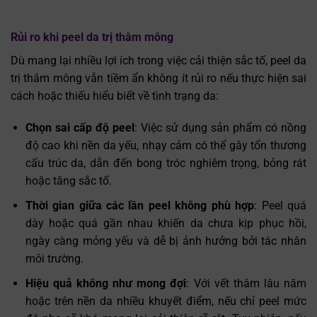
Rủi ro khi peel da trị thâm mông
Dù mang lại nhiều lợi ích trong việc cải thiện sắc tố, peel da
trị thâm mông vẫn tiềm ẩn không ít rủi ro nếu thực hiện sai
cách hoặc thiếu hiểu biết về tình trạng da:
Chọn sai cấp độ peel
: Việc sử dụng sản phẩm có nồng
độ cao khi nền da yếu, nhạy cảm có thể gây tổn thương
cấu trúc da, dẫn đến bong tróc nghiêm trọng, bỏng rát
hoặc tăng sắc tố.
Thời gian giữa các lần peel không phù hợp
: Peel quá
dày hoặc quá gần nhau khiến da chưa kịp phục hồi,
ngày càng mỏng yếu và dễ bị ảnh hưởng bởi tác nhân
môi trường.
Hiệu quả không như mong đợi
: Với vết thâm lâu năm
hoặc trên nền da nhiều khuyết điểm, nếu chỉ peel mức