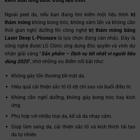
kiểm soát từng bước trong liệu trình
.
Ngoài peel da, nếu bạn đang tìm kiếm một liệu trình
trị
thâm mông
không bong tróc, không xâm lấn và không cần
thời gian nghỉ dưỡng thì công nghệ
trị thâm mông bằng
Laser
Deep L-Picosure
là lựa chọn đáng cân nhắc. Đây là
công nghệ được LG Clinic ứng dụng độc quyền và vinh dự
nhận giải vàng “
Sản phẩm – Dịch vụ tốt nhất vì người tiêu
dùng 2025
”, nhờ những ưu điểm nổi bật như:
Không gây tổn thương bề mặt da.
Hiệu quả cải thiện sắc tố rõ rệt chỉ sau vài buổi điều trị.
Không cần nghỉ dưỡng, không gây bong tróc hay kích
ứng.
Phù hợp với nhiều loại da, kể cả da nhạy cảm.
Giúp làm sáng da, cải thiện sắc tố và kích thích tái tạo
da tự nhiên.