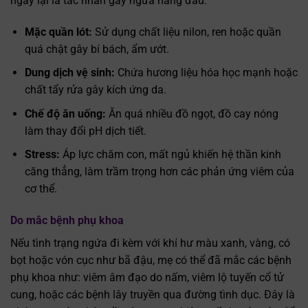
ngày lại là tác nhân gây ngứa hàng đầu:
Mặc quần lót:
Sử dụng chất liệu nilon, ren hoặc quần
quá chật gây bí bách, ẩm ướt.
Dung dịch vệ sinh:
Chứa hương liệu hóa học mạnh hoặc
chất tẩy rửa gây kích ứng da.
Chế độ ăn uống:
Ăn quá nhiều đồ ngọt, đồ cay nóng
làm thay đổi pH dịch tiết.
Stress:
Áp lực chăm con, mất ngủ khiến hệ thần kinh
căng thẳng, làm trầm trọng hơn các phản ứng viêm của
cơ thể.
Do mắc bệnh phụ khoa
Nếu tình trạng ngứa đi kèm với khí hư màu xanh, vàng, có
bọt hoặc vón cục như bã đậu, mẹ có thể đã mắc các bệnh
phụ khoa như: viêm âm đạo do nấm, viêm lộ tuyến cổ tử
cung, hoặc các bệnh lây truyền qua đường tình dục. Đây là