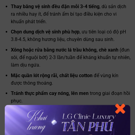
Thay băng vệ sinh đều đặn mỗi 3-4 tiếng
, dù sản dịch
ra nhiều hay ít, để tránh ẩm bí tạo điều kiện cho vi
khuẩn phát triển.
Chọn dung dịch vệ sinh phù hợp
, ưu tiên loại có độ pH
3.8-4.5, không hương liệu, chuyên dùng sau sinh.
Xông hoặc rửa bằng nước lá trầu không, chè xanh
(đun
sôi, để nguội bớt) 2-3 lần/tuần để kháng khuẩn tự nhiên,
làm dịu ngứa.
Mặc quần lót rộng rãi, chất liệu cotton
để vùng kín
được thông thoáng.
Tránh thực phẩm cay nóng, lên men
trong giai đoạn hồi
phục.
Không tự ý dùng thuốc bôi hay thuốc đặt âm đạo
khi
Trò chuyện cùng
chưa hỏi ý kiến bác sĩ, một số hoạt chất có thể thấm
Trợ lý bác sĩ LG Clinic
qua sữa mẹ, ảnh hưởng đến bé.