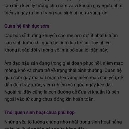
tạo điều kiện lý tưởng cho nấm và vi khuẩn gây ngứa phát
triển và gây ra tình trạng sau sinh bị ngứa vùng kín.
Quan hệ tình dục sớm
Các bác sĩ thường khuyến cáo mẹ nên đợi ít nhất 6 tuần
sau sinh trước khi quan hệ tình dục trở lại. Tuy nhiên,
không ít cặp đôi vì nóng vội mà bỏ qua lời dặn này.
Âm đạo hậu sản đang trong giai đoạn phục hồi, niêm mạc
mỏng, khô và chưa trở về trạng thái bình thường. Quan hệ
quá sớm gây ma sát mạnh lên vùng niêm mạc non yếu, dễ
dẫn đến trầy xước, viêm nhiễm và ngứa ngáy kéo dài.
Ngoài ra, đây cũng là con đường dễ đưa vi khuẩn từ bên
ngoài vào tử cung chưa đóng kín hoàn toàn.
Thói quen sinh hoạt chưa phù hợp
Những yếu tố tưởng chừng nhỏ nhặt trong sinh hoạt hằng