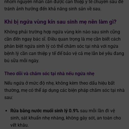
nhóm nguyên nhân cần được can thiệp y tế chuyên sâu để
tránh ảnh hưởng đến khả năng sinh sản về sau.
Khi bị ngứa vùng kín sau sinh mẹ nên làm gì?
Không phải trường hợp ngứa vùng kín nào sau sinh cũng
cần đến ngay bác sĩ. Điều quan trọng là mẹ cần biết cách
phân biệt ngứa sinh lý có thể chăm sóc tại nhà với ngứa
bệnh lý cần can thiệp y tế để bảo vệ cả mẹ lẫn bé yêu đang
bú sữa mỗi ngày.
Theo dõi và chăm sóc tại nhà nếu ngứa nhẹ
Nếu ngứa ở mức độ nhẹ, không kèm theo dấu hiệu bất
thường, mẹ có thể áp dụng các biện pháp chăm sóc tại nhà
sau:
Rửa bằng nước muối sinh lý 0.9%
sau mỗi lần đi vệ
sinh, sát khuẩn nhẹ nhàng, không gây sót, an toàn cho
vết khâu.