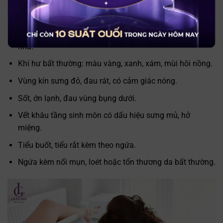
y tế uy tín nếu tình trạng ngứa đi kèm các triệu chứng sau:
Ngứa dữ dội, dai dẳng hơn 3-5 ngày dù đã chăm sóc tại
nhà.
Khí hư bất thường: màu vàng, xanh, xám, mùi hôi nồng.
Vùng kín sưng đỏ, đau rát, có cảm giác nóng.
Sốt, ớn lạnh, đau vùng bụng dưới.
Vết khâu tầng sinh môn có dấu hiệu sưng mủ, hở
miệng.
Tiểu buốt, tiểu rắt kèm theo ngứa.
Ngứa kèm nổi mụn, loét hoặc tổn thương da bất thường.