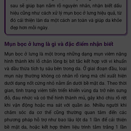
sau sẽ giúp bạn nắm rõ nguyên nhân, nhận biết dấu
hiệu cũng như cách xử lý mụn bọc ở lưng hiệu quả, từ
đó cải thiện làn da một cách an toàn và giúp da khỏe
đẹp hơn mỗi ngày.
Mụn bọc ở lưng là gì và đặc điểm nhận biết
Mụn bọc ở lưng là một trong những dạng mụn viêm nặng
hình thành khi lỗ chân lông bị bít tắc kết hợp với vi khuẩn
và dầu thừa tích tụ sâu bên trong da. Ở giai đoạn đầu, loại
mụn này thường không có nhân rõ ràng mà chỉ xuất hiện
dưới dạng nốt cứng nhỏ nằm ẩn dưới bề mặt da. Theo thời
gian, tình trạng viêm tiến triển khiến vùng da trở nên sưng
đỏ, đau nhức và có thể hình thành mủ, gây khó chịu rõ rệt
khi vận động hoặc ma sát với quần áo. Nhiều người khi
chăm sóc da cơ thể cũng thường quan tâm đến các
phương pháp hỗ trợ như bao lâu lột da 1 lần để cải thiện
bề mặt da, hoặc kết hợp thêm liệu trình tắm trắng 1 lần