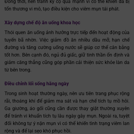
Đồng thời, nên tránh kỳ cọ quá mạnh vì có thể khiến da bị
tổn thương vi mô, tạo điều kiện cho viêm mụn tái phát.
Xây dựng chế độ ăn uống khoa học
Thói quen ăn uống ảnh hưởng trực tiếp đến hoạt động của
tuyến bã nhờn. Việc giảm đồ ăn nhiều dầu mỡ, hạn chế
đường và tăng cường uống nước sẽ giúp cơ thể cân bằng
tốt hơn. Bên cạnh đó, ngủ đủ giấc, giữ tinh thần ổn định và
giảm căng thẳng cũng góp phần cải thiện sức khỏe làn da
từ bên trong.
Điều chỉnh lối sống hằng ngày
Trong sinh hoạt thường ngày, nên ưu tiên trang phục rộng
rãi, thoáng khí để giảm ma sát và hạn chế tích tụ mồ hôi.
Ga giường, áo gối cũng cần được thay giặt thường xuyên
để tránh vi khuẩn tích tụ lâu ngày gây mụn. Ngoài ra, tuyệt
đối không tự ý nặn mụn vì có thể khiến tình trạng viêm lan
rộng và để lại sẹo khó phục hồi.