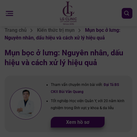
Chuyển
đến
nội
dung
Trang chủ
Kiến thức trị mụn
Mụn bọc ở lưng:
Nguyên nhân, dấu hiệu và cách xử lý hiệu quả
Mụn bọc ở lưng: Nguyên nhân, dấu
hiệu và cách xử lý hiệu quả
Tham vấn chuyên môn bài viết:
Đại Tá BS
CKII Bùi Văn Quang
Tốt nghiệp Học viện Quân Y, với 20 năm kinh
nghiệm trong lĩnh vực y khoa & da liễu
Xem hồ sơ