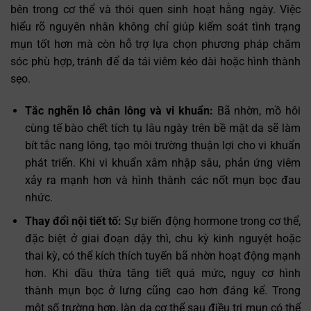
bên trong cơ thể và thói quen sinh hoạt hằng ngày. Việc
hiểu rõ nguyên nhân không chỉ giúp kiểm soát tình trạng
mụn tốt hơn mà còn hỗ trợ lựa chọn phương pháp chăm
sóc phù hợp, tránh để da tái viêm kéo dài hoặc hình thành
sẹo.
Tắc nghẽn lỗ chân lông và vi khuẩn:
Bã nhờn, mồ hôi
cùng tế bào chết tích tụ lâu ngày trên bề mặt da sẽ làm
bít tắc nang lông, tạo môi trường thuận lợi cho vi khuẩn
phát triển. Khi vi khuẩn xâm nhập sâu, phản ứng viêm
xảy ra mạnh hơn và hình thành các nốt mụn bọc đau
nhức.
Thay đổi nội tiết tố:
Sự biến động hormone trong cơ thể,
đặc biệt ở giai đoạn dậy thì, chu kỳ kinh nguyệt hoặc
thai kỳ, có thể kích thích tuyến bã nhờn hoạt động mạnh
hơn. Khi dầu thừa tăng tiết quá mức, nguy cơ hình
thành mụn bọc ở lưng cũng cao hơn đáng kể. Trong
một số trường hợp, làn da cơ thể sau điều trị mụn có thể