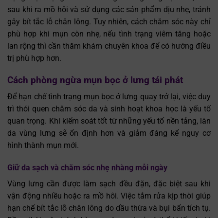
sau khi ra mồ hôi và sử dụng các sản phẩm dịu nhẹ, tránh
gây bít tắc lỗ chân lông. Tuy nhiên, cách chăm sóc này chỉ
phù hợp khi mụn còn nhẹ, nếu tình trạng viêm tăng hoặc
lan rộng thì cần thăm khám chuyên khoa để có hướng điều
trị phù hợp hơn.
Cách phòng ngừa mụn bọc ở lưng tái phát
Để hạn chế tình trạng mụn bọc ở lưng quay trở lại, việc duy
trì thói quen chăm sóc da và sinh hoạt khoa học là yếu tố
quan trọng. Khi kiểm soát tốt từ những yếu tố nền tảng, làn
da vùng lưng sẽ ổn định hơn và giảm đáng kể nguy cơ
hình thành mụn mới.
Giữ da sạch và chăm sóc nhẹ nhàng mỗi ngày
Vùng lưng cần được làm sạch đều đặn, đặc biệt sau khi
vận động nhiều hoặc ra mồ hôi. Việc tắm rửa kịp thời giúp
hạn chế bít tắc lỗ chân lông do dầu thừa và bụi bẩn tích tụ.