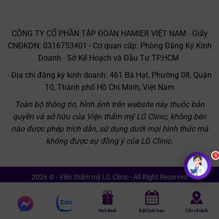
CÔNG TY CỔ PHẦN TẬP ĐOÀN HAMIER VIỆT NAM - Giấy
CNĐKDN: 0316753401 - Cơ quan cấp: Phòng Đăng Ký Kinh
Doanh - Sở Kế Hoạch và Đầu Tư TP.HCM
- Địa chỉ đăng ký kinh doanh: 461 Bà Hạt, Phường 08, Quận
10, Thành phố Hồ Chí Minh, Việt Nam
Toàn bộ thông tin, hình ảnh trên website này thuộc bản
quyền và sở hữu của Viện thẩm mỹ LG Clinic, không bên
nào được phép trích dẫn, sử dụng dưới mọi hình thức mà
không được sự đồng ý của LG Clinic.
2026 © - Viện thẩm mỹ LG Clinic - All Right Reserved
Chat
Chat
Hot deal
Đặt lịch hẹn
Chi nhánh
messenger