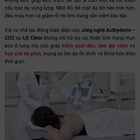
không kim, giúp kích thích tái tạo tế bào mới và cải thiện
cấu trúc da vùng lưng. Nhờ đó, bề mặt da trở nên mịn hơn,
đều màu hơn và giảm rõ rệt tình trạng sần viêm kéo dài.
Với cơ chế tác động toàn diện này,
công nghệ Acthyderm –
CO2
tại
LG Clinic
không chỉ hỗ trợ cải thiện tình trạng mụn
bọc ở lưng mà còn giúp
kiểm soát dầu, làm dịu viêm và
hạn chế tái phát,
mang lại làn da ổn định và khỏe hơn theo
thời gian.