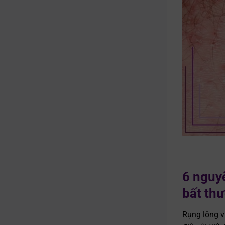
6 nguyê
bất th
Rụng lông v