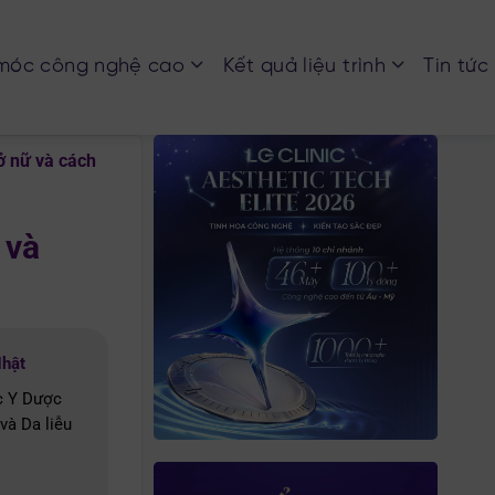
móc công nghệ cao
Kết quả liệu trình
Tin tức
ở nữ và cách
 và
Nhật
c Y Dược
và Da liễu