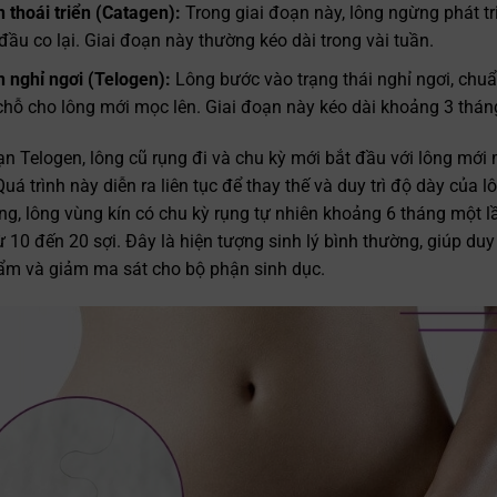
 thoái triển (Catagen):
Trong giai đoạn này, lông ngừng phát tr
đầu co lại. Giai đoạn này thường kéo dài trong vài tuần.
n nghỉ ngơi (Telogen):
Lông bước vào trạng thái nghỉ ngơi, chuẩ
hỗ cho lông mới mọc lên. Giai đoạn này kéo dài khoảng 3 thán
ạn Telogen, lông cũ rụng đi và chu kỳ mới bắt đầu với lông mới 
uá trình này diễn ra liên tục để thay thế và duy trì độ dày của 
g, lông vùng kín có chu kỳ rụng tự nhiên khoảng 6 tháng một l
 10 đến 20 sợi. Đây là hiện tượng sinh lý bình thường, giúp duy
 ẩm và giảm ma sát cho bộ phận sinh dục.