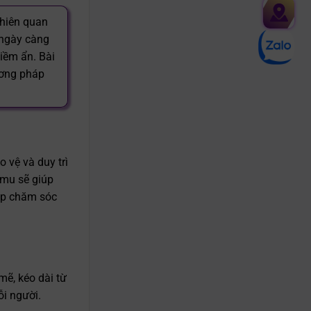
nhiên quan
Chat
ngày càng
zalo
iềm ẩn. Bài
ương pháp
 vệ và duy trì
 mu sẽ giúp
háp chăm sóc
mẽ, kéo dài từ
ỗi người.