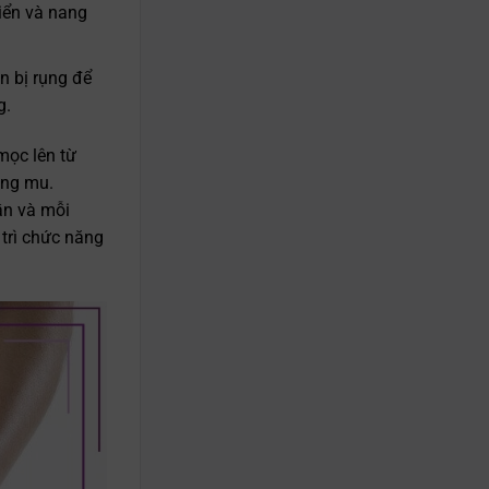
iển và nang
n bị rụng để
g.
mọc lên từ
lông mu.
ần và mỗi
 trì chức năng