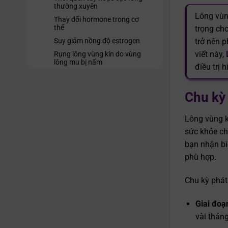
thường xuyên
Lông vùn
Thay đổi hormone trong cơ
thể
trọng ch
trở nên p
Suy giảm nồng độ estrogen
viết này,
Rụng lông vùng kín do vùng
lông mu bị nấm
điều trị 
Tác dụng phụ khi điều trị ung
thư
Chu kỳ 
Lông mu rụng nhiều là bệnh gì?
Cách điều trị tình trạng lông
vùng kín bị rụng
Lông vùng kí
sức khỏe ch
Điều trị dựa trên nguyên nhân
bệnh lý
bạn nhận bi
Chăm sóc vùng kín và thay
phù hợp.
đổi lối sống
Sử dụng các biện pháp tự
Chu kỳ phát
nhiên
Cấy lông mu tự thân
Giai đoạ
vài thán