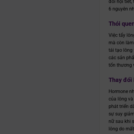
đổi nội tiế
6 nguyên nh
Thói quen
Việc tẩy lô
mà còn làm 
tái tạo lôn
các sản ph
tổn thương
Thay đổi
Hormone như
của lông và
phát triển d
sự suy giảm
nữ sau khi 
lông do mấ