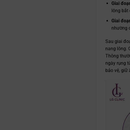
Giai đoạn
lông bắt 
Giai đoạ
nhường c
Sau giai đo
nang lông. Q
Thông thườn
ngày rụng từ
bảo vệ, giữ