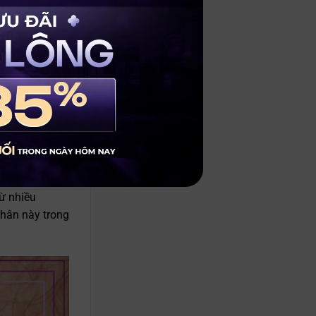
g nửa năm
ự nhiên, có
 trưởng thành
g.
nhiễm hoặc
tiết hoặc các
 đó có thể là
từ nhiều
nhân này trong