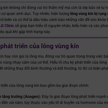
g kín không chỉ đóng vai trò thẩm mỹ mà còn là lớp bảo vệ tự 
o cơ quan sinh dục. Tuy nhiên, hiện tượng
lông vùng kín bị rụng
hổ biến và có thể là dấu hiệu cảnh báo những vấn đề sức khỏe t
LG Clinic
sẽ giúp bạn hiểu rõ nguyên nhân, biểu hiện và các ph
hiệu quả khi gặp tình trạng này.
phát triển của lông vùng kín
n hay còn gọi là lông mu, đóng vai trò quan trọng trong việc bảo
o vùng nhạy cảm của cơ thể. Hiểu rõ chu kỳ phát triển của lông
ết những thay đổi bình thường và bất thường, từ đó có biện p
 triển của lông vùng kín bao gồm ba giai đoạn chính:
n tăng trưởng (Anagen):
Đây là giai đoạn lông phát triển mạnh 
g đến vài năm, tùy thuộc vào yếu tố di truyền và hormone của m