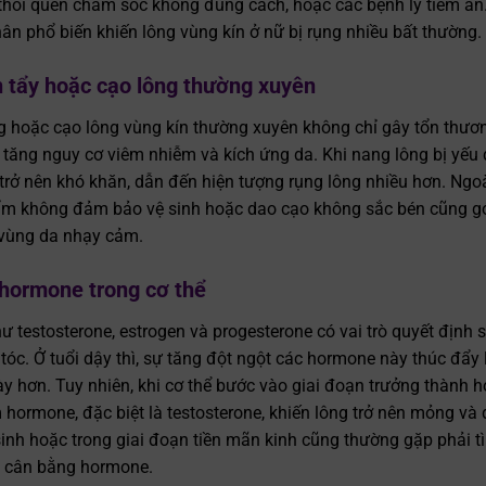
t, thói quen chăm sóc không đúng cách, hoặc các bệnh lý tiềm ẩn
ân phổ biến khiến lông vùng kín ở nữ bị rụng nhiều bất thường.
 tẩy hoặc cạo lông thường xuyên
ng hoặc cạo lông vùng kín thường xuyên không chỉ gây tổn thươ
tăng nguy cơ viêm nhiễm và kích ứng da. Khi nang lông bị yếu đ
g trở nên khó khăn, dẫn đến hiện tượng rụng lông nhiều hơn. Ngoà
ẩm không đảm bảo vệ sinh hoặc dao cạo không sắc bén cũng g
 vùng da nhạy cảm.
 hormone trong cơ thể
 testosterone, estrogen và progesterone có vai trò quyết định s
 tóc. Ở tuổi dậy thì, sự tăng đột ngột các hormone này thúc đẩy
ày hơn. Tuy nhiên, khi cơ thể bước vào giai đoạn trưởng thành h
 hormone, đặc biệt là testosterone, khiến lông trở nên mỏng và 
sinh hoặc trong giai đoạn tiền mãn kinh cũng thường gặp phải t
t cân bằng hormone.