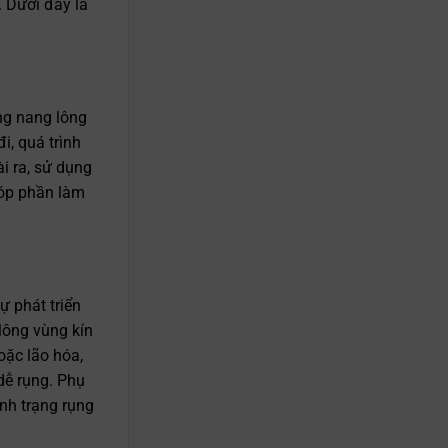
. Dưới đây là
ng nang lông
i, quá trình
i ra, sử dụng
óp phần làm
ự phát triển
 lông vùng kín
oặc lão hóa,
dễ rụng. Phụ
ình trạng rụng