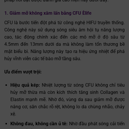
1. Giảm mỡ không xâm lấn bằng CFU Èlife
CFU là bước tiến đột phá từ công nghệ HIFU truyền thống.
Công nghệ này sử dụng sóng siêu âm hội tụ năng lượng
cao, tác động chính xác đến các mô mỡ ở độ sâu từ
4.5mm đến 13mm dưới da mà không làm tổn thương bề
mặt biểu bì. Năng lượng này tạo ra hiệu ứng nhiệt để phá
Trò chuyện cùng
hủy vĩnh viễn các tế bào mỡ tầng sâu.
✕
Trợ lý bác sĩ LG Clinic
Ưu điểm vượt trội:
Hiệu quả kép:
Nhiệt lượng từ sóng CFU không chỉ tiêu
hủy mỡ thừa mà còn kích thích tăng sinh Collagen và
Elastin mạnh mẽ. Nhờ đó, vùng da sau giảm mỡ được
nâng cơ, săn chắc rõ rệt, không lo da chùng nhão, chảy
xệ.
Không đau, không cần ủ tê:
Nhờ đầu phát sóng cải tiến