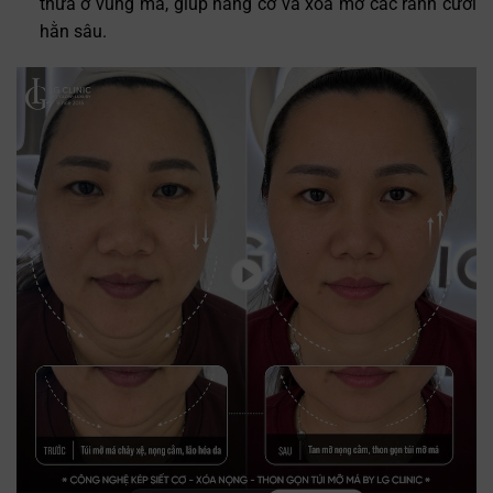
thừa ở vùng má, giúp nâng cơ và xóa mờ các rãnh cười
hằn sâu.