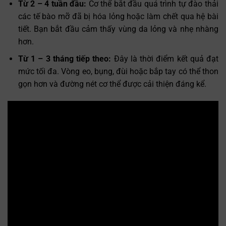
Từ 2 – 4 tuần đầu:
Cơ thể bắt đầu quá trình tự đào thải
các tế bào mỡ đã bị hóa lỏng hoặc làm chết qua hệ bài
tiết. Bạn bắt đầu cảm thấy vùng da lỏng và nhẹ nhàng
hơn.
Từ 1 – 3 tháng tiếp theo:
Đây là thời điểm kết quả đạt
mức tối đa. Vòng eo, bụng, đùi hoặc bắp tay có thể thon
gọn hơn và đường nét cơ thể được cải thiện đáng kể.