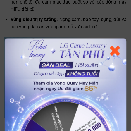
hạn chế tối đa cảm giác đau buốt so với các dòng máy
HIFU đời cũ.
Vùng điều trị lý tưởng:
Nọng cằm, bắp tay, bụng, đùi và
các vùng da cần vừa giảm mỡ vừa siết cơ.