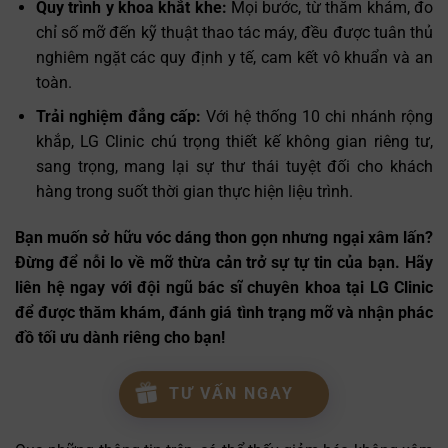
Quy trình y khoa khắt khe:
Mọi bước, từ thăm khám, đo
chỉ số mỡ đến kỹ thuật thao tác máy, đều được tuân thủ
nghiêm ngặt các quy định y tế, cam kết vô khuẩn và an
toàn.
Trải nghiệm đẳng cấp:
Với hệ thống 10 chi nhánh rộng
khắp, LG Clinic chú trọng thiết kế không gian riêng tư,
sang trọng, mang lại sự thư thái tuyệt đối cho khách
hàng trong suốt thời gian thực hiện liệu trình.
Bạn muốn sở hữu vóc dáng thon gọn nhưng ngại xâm lấn?
Đừng để nỗi lo về mỡ thừa cản trở sự tự tin của bạn. Hãy
liên hệ ngay với đội ngũ bác sĩ chuyên khoa tại LG Clinic
để được thăm khám, đánh giá tình trạng mỡ và nhận phác
đồ tối ưu dành riêng cho bạn!
TƯ VẤN NGAY