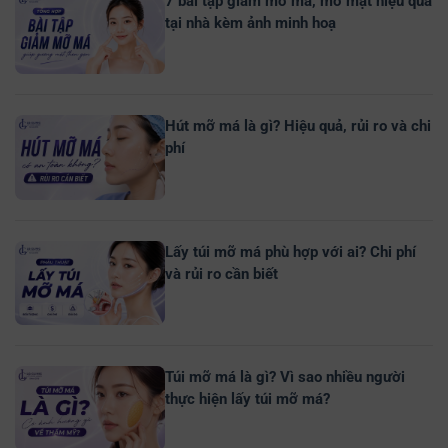
7 bài tập giảm mỡ má, mỡ mặt hiệu quả
tại nhà kèm ảnh minh hoạ
Hút mỡ má là gì? Hiệu quả, rủi ro và chi
phí
Lấy túi mỡ má phù hợp với ai? Chi phí
và rủi ro cần biết
Túi mỡ má là gì? Vì sao nhiều người
thực hiện lấy túi mỡ má?