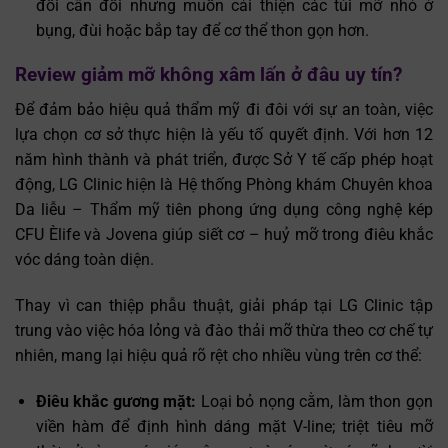
đối cân đối nhưng muốn cải thiện các túi mỡ nhỏ ở
bụng, đùi hoặc bắp tay để cơ thể thon gọn hơn.
Review giảm mỡ không xâm lấn ở đâu uy tín?
Để đảm bảo hiệu quả thẩm mỹ đi đôi với sự an toàn, việc
lựa chọn cơ sở thực hiện là yếu tố quyết định. Với hơn 12
năm hình thành và phát triển, được Sở Y tế cấp phép hoạt
động, LG Clinic hiện là Hệ thống Phòng khám Chuyên khoa
Da liễu – Thẩm mỹ tiên phong ứng dụng công nghệ kép
CFU Èlife và Jovena giúp siết cơ – huỷ mỡ trong điêu khắc
vóc dáng toàn diện.
Thay vì can thiệp phẫu thuật, giải pháp tại LG Clinic tập
trung vào việc hóa lỏng và đào thải mỡ thừa theo cơ chế tự
nhiên, mang lại hiệu quả rõ rệt cho nhiều vùng trên cơ thể:
Điêu khắc gương mặt:
Loại bỏ nọng cằm, làm thon gọn
viền hàm để định hình dáng mặt V-line; triệt tiêu mỡ