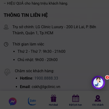
– HIỆU QUẢ cho hàng triệu khách hàng.
THÔNG TIN LIÊN HỆ
Trụ sở chính: LG Clinic Luxury - 200 Lê Lai, P. Bến
Thành, Quận 1, Tp.HCM
Thời gian làm việc
Thứ 2 - Thứ 7: 9h30 - 21h00
Chủ nhật: 9h00 - 20h00
Chăm sóc khách hàng:
Hotline
:
1900.8888.33
Email
: cskh@lgclinic.vn
Hợp tác kinh doanh:
Chat
Chat
Hotline
:
0789.212.121
Hot deal
Đặt lịch hẹn
Chi nhánh
messenger