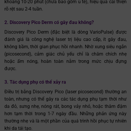
khoảng 10-20 phút (chưa bao gồm ủ tê), hiệu quả cải thiện
rõ rệt sau 2-4 tuần.
2. Discovery Pico Derm có gây đau không?
Discovery Pico Derm (đặc biệt là dòng VarioPulse) được
đánh giá là công nghệ laser trị liệu cao cấp, ít gây đau,
không bầm, thời gian phục hồi nhanh. Nhờ xung siêu ngắn
(picosecond), cảm giác chủ yếu chỉ là châm chích nhẹ
hoặc ấm nóng, hoàn toàn nằm trong mức chịu đựng
được.
3. Tác dụng phụ có thể xảy ra
Điều trị bằng Discovery Pico (laser picosecond) thường an
toàn, nhưng có thể gây ra các tác dụng phụ tạm thời như
da đỏ, sưng nhẹ, nóng rát, bong vảy nhỏ, hoặc thâm đậm
hơn tạm thời trong 1-7 ngày đầu. Những phản ứng này
thường nhẹ và là một phần của quá trình hồi phục tự nhiên
khi da tái tạo.