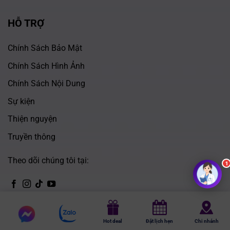
HỖ TRỢ
Chính Sách Bảo Mật
Chính Sách Hình Ảnh
Chính Sách Nội Dung
Sự kiện
Thiện nguyện
Truyền thông
Theo dõi chúng tôi tại:
Chat
CH Play
Chat
Hot deal
Đặt lịch hẹn
Chi nhánh
m
essenger