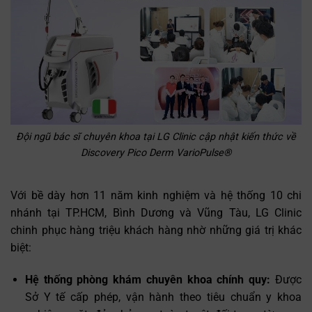
Trò chuyện cùng
✕
Đội ngũ bác sĩ chuyên khoa tại LG Clinic cập nhật kiến thức về
Trợ lý bác sĩ LG Clinic
Discovery Pico Derm VarioPulse®
Với bề dày hơn 11 năm kinh nghiệm và hệ thống 10 chi
nhánh tại TP.HCM, Bình Dương và Vũng Tàu, LG Clinic
chinh phục hàng triệu khách hàng nhờ những giá trị khác
biệt:
Hệ thống phòng khám chuyên khoa chính quy:
Được
Sở Y tế cấp phép, vận hành theo tiêu chuẩn y khoa