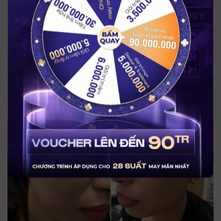
hàng.
Nếu bạn đang tìm kiếm giải pháp cải thiện sắc tố, sẹo mụn
BẤM QUAY
hoặc trẻ hóa da bằng công nghệ laser picosecond hiện đại,
Discovery Pico Derm VarioPulse® tại LG Clinic mang đến
hướng điều trị an toàn, bài bản và phù hợp với làn da Việt.
Hình ảnh khách hàng sau khi điều trị Discovery Pico Derm
VarioPulse® tại LG Clinic