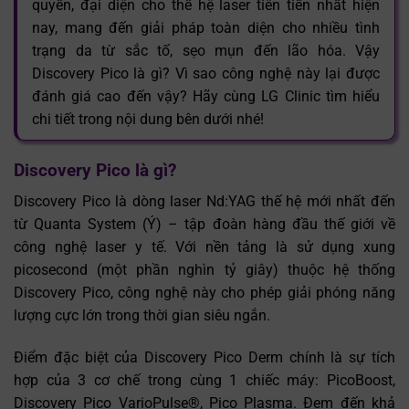
quyền, đại diện cho thế hệ laser tiên tiến nhất hiện
nay, mang đến giải pháp toàn diện cho nhiều tình
trạng da từ sắc tố, sẹo mụn đến lão hóa. Vậy
Discovery Pico là gì? Vì sao công nghệ này lại được
đánh giá cao đến vậy? Hãy cùng LG Clinic tìm hiểu
chi tiết trong nội dung bên dưới nhé!
Discovery Pico là gì?
Discovery Pico là dòng laser Nd:YAG thế hệ mới nhất đến
từ Quanta System (Ý) – tập đoàn hàng đầu thế giới về
công nghệ laser y tế. Với nền tảng là sử dụng xung
picosecond (một phần nghìn tỷ giây) thuộc hệ thống
Discovery Pico, công nghệ này cho phép giải phóng năng
lượng cực lớn trong thời gian siêu ngắn.
Điểm đặc biệt của Discovery Pico Derm chính là sự tích
hợp của 3 cơ chế trong cùng 1 chiếc máy: PicoBoost,
Discovery Pico VarioPulse®, Pico Plasma. Đem đến khả