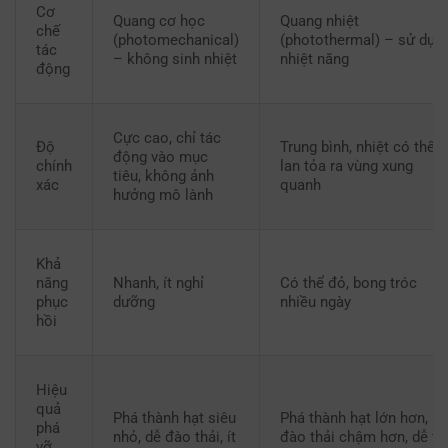
Cơ
Quang cơ học
Quang nhiệt
chế
(photomechanical)
(photothermal) – sử dụn
tác
– không sinh nhiệt
nhiệt năng
động
Cực cao, chỉ tác
Độ
Trung bình, nhiệt có thể
động vào mục
chính
lan tỏa ra vùng xung
tiêu, không ảnh
xác
quanh
hưởng mô lành
Khả
năng
Nhanh, ít nghỉ
Có thể đỏ, bong tróc
phục
dưỡng
nhiều ngày
hồi
Hiệu
quả
Phá thành hạt siêu
Phá thành hạt lớn hơn,
phá
nhỏ, dễ đào thải, ít
đào thải chậm hơn, dễ tá
vỡ