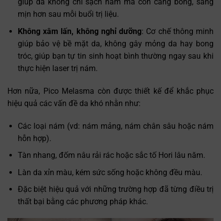
giúp da không chỉ sạch nám mà còn căng bóng, sáng
mịn hơn sau mỗi buổi trị liệu.
Không xâm lấn, không nghỉ dưỡng
: Cơ chế thông minh
giúp bảo vệ bề mặt da, không gây mỏng da hay bong
tróc, giúp bạn tự tin sinh hoạt bình thường ngay sau khi
thực hiện laser trị nám.
Hơn nữa, Pico Melasma còn được thiết kế để khắc phục
hiệu quả các vấn đề da khó nhằn như:
Các loại nám (vd: nám mảng, nám chân sâu hoặc nám
hỗn hợp).
Tàn nhang, đốm nâu rải rác hoặc sắc tố Hori lâu năm.
Làn da xỉn màu, kém sức sống hoặc không đều màu.
Đặc biệt hiệu quả với những trường hợp đã từng điều trị
thất bại bằng các phương pháp khác.