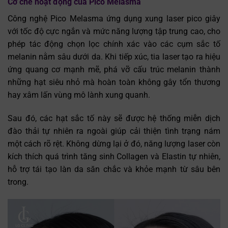
Cơ chế hoạt động của Pico Melasma
Công nghệ Pico Melasma ứng dụng xung laser pico giây
với tốc độ cực ngắn và mức năng lượng tập trung cao, cho
phép tác động chọn lọc chính xác vào các cụm sắc tố
melanin nằm sâu dưới da. Khi tiếp xúc, tia laser tạo ra hiệu
ứng quang cơ mạnh mẽ, phá vỡ cấu trúc melanin thành
những hạt siêu nhỏ mà hoàn toàn không gây tổn thương
hay xâm lấn vùng mô lành xung quanh.
Sau đó, các hạt sắc tố này sẽ được hệ thống miễn dịch
đào thải tự nhiên ra ngoài giúp cải thiện tình trạng nám
một cách rõ rệt. Không dừng lại ở đó, năng lượng laser còn
kích thích quá trình tăng sinh Collagen và Elastin tự nhiên,
hỗ trợ tái tạo làn da săn chắc và khỏe mạnh từ sâu bên
trong.