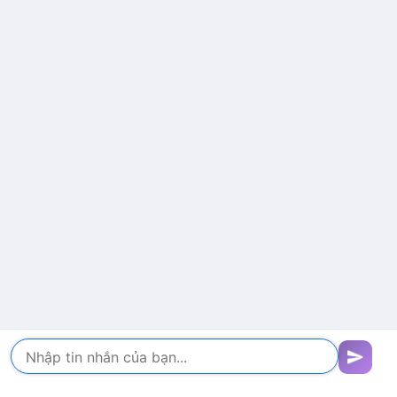
Ưu đãi triệt lông
Bảng giá triệt lông
Điều trị nám
Trị mụn lưng
Thu nhỏ lỗ chân lông
HỖ TRỢ
Chính Sách Bảo Mật
Chính Sách Hình Ảnh
Chính Sách Nội Dung
Sự kiện
Chat
Thiện nguyện
Chat
Hot deal
Đặt lịch hẹn
Chi nhánh
messenger