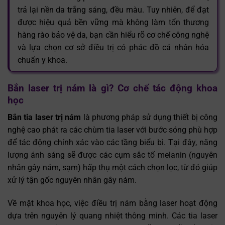
trả lại nền da trắng sáng, đều màu. Tuy nhiên, để đạt
được hiệu quả bền vững mà không làm tổn thương
hàng rào bảo vệ da, bạn cần hiểu rõ cơ chế công nghệ
và lựa chọn cơ sở điều trị có phác đồ cá nhân hóa
chuẩn y khoa.
Bắn laser trị nám là gì? Cơ chế tác động khoa
học
Bắn tia laser trị nám
là phương pháp sử dụng thiết bị công
nghệ cao phát ra các chùm tia laser với bước sóng phù hợp
để tác động chính xác vào các tầng biểu bì. Tại đây, năng
lượng ánh sáng sẽ được các cụm sắc tố melanin (nguyên
nhân gây nám, sạm) hấp thụ một cách chọn lọc, từ đó giúp
xử lý tận gốc nguyên nhân gây nám.
Về mặt khoa học, việc điều trị nám bằng laser hoạt động
dựa trên nguyên lý quang nhiệt thông minh. Các tia laser