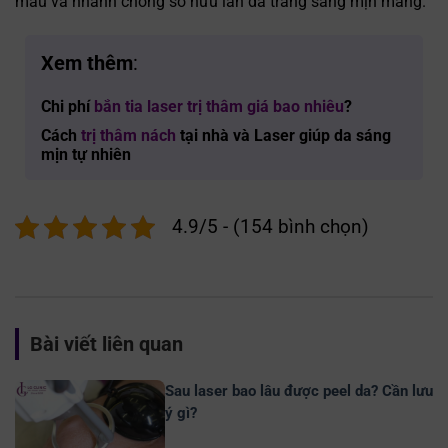
màu và nhanh chóng sở hữu làn da trắng sáng mịn màng.
Xem thêm
:
Chi phí
bắn tia laser trị thâm giá bao nhiêu
?
Cách
trị thâm nách
tại nhà và Laser giúp da sáng
mịn tự nhiên
4.9/5 - (154 bình chọn)
Bài viết liên quan
Sau laser bao lâu được peel da? Cần lưu
ý gì?