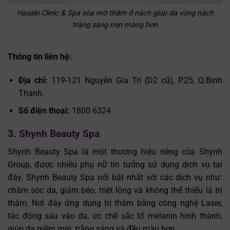
Hasaki Clinic & Spa xóa mờ thâm ở nách giúp da vùng nách
trắng sáng mịn màng hơn
Thông tin liên hệ:
Địa chỉ:
119-121 Nguyễn Gia Trí (D2 cũ), P.25, Q.Bình
Thạnh.
Số điện thoại:
1800 6324
3. Shynh Beauty Spa
Shynh Beauty Spa là một thương hiệu riêng của Shynh
Group, được nhiều phụ nữ tin tưởng sử dụng dịch vụ tại
đây. Shynh Beauty Spa nổi bật nhất với các dịch vụ như:
chăm sóc da, giảm béo, triệt lông và không thể thiếu là trị
thâm. Nơi đây ứng dụng trị thâm bằng công nghệ Laser,
tác động sâu vào da, ức chế sắc tố melanin hình thành,
giúp da mềm mịn, trắng sáng và đều màu hơn.