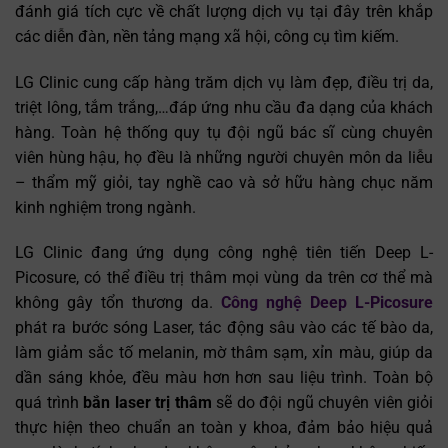
đánh giá tích cực về chất lượng dịch vụ tại đây trên khắp
các diễn đàn, nền tảng mạng xã hội, công cụ tìm kiếm.
LG Clinic cung cấp hàng trăm dịch vụ làm đẹp, điều trị da,
triệt lông, tắm trắng,…đáp ứng nhu cầu đa dạng của khách
hàng. Toàn hệ thống quy tụ đội ngũ bác sĩ cùng chuyên
viên hùng hậu, họ đều là những người chuyên môn da liễu
– thẩm mỹ giỏi, tay nghề cao và sở hữu hàng chục năm
kinh nghiệm trong ngành.
LG Clinic đang ứng dụng công nghệ tiên tiến Deep L-
Picosure, có thể điều trị thâm mọi vùng da trên cơ thể mà
không gây tổn thương da.
Công nghệ Deep L-Picosure
phát ra bước sóng Laser, tác động sâu vào các tế bào da,
làm giảm sắc tố melanin, mờ thâm sạm, xỉn màu, giúp da
dần sáng khỏe, đều màu hơn hơn sau liệu trình. Toàn bộ
quá trình
bắn laser trị thâm
sẽ do đội ngũ chuyên viên giỏi
thực hiện theo chuẩn an toàn y khoa, đảm bảo hiệu quả