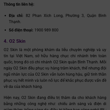
Thông tin liên hệ:
Địa chỉ:
82 Phan Xích Long, Phường 3, Quận Bình
Thạnh.
Số điện thoại:
1900 989 800
4. O2 Skin
O2 Skin là một phòng khám da liễu chuyên nghiệp và uy
tín tại Việt Nam, sở hữu hàng chục chi nhánh trên toàn
quốc, trong đó có chi nhánh O2 Skin quận Bình Thạnh. Mỗi
ngày O2 Skin đều phục vụ hàng trăm khách, thế nhưng đội
ngũ nhân lực của O2 Skin vẫn luôn hùng hậu, giữ tinh thần
phục vụ hết mình và luôn nỗ lực để khắc phục được vấn đề
về da của khách hàng.
Trò chuyện cùng
✕
Trợ lý bác sĩ LG Clinic
Hiện nay, O2 Skin đang điều trị thâm da cho khách hàng
bằng những công nghệ như: chiếu ánh sáng và điện di
giảm thâm, trắng sáng da; điều trị hồng ban công nghệ IPL;