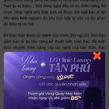
Peel da trị thâm,… Mỗi công nghệ đều có ưu điểm riêng, để
chọn công nghệ phù hợp, bạn sẽ được đội ngũ bác sĩ da
liễu giàu kinh nghiệm da liễu trực tiếp tư vấn và lên phác
đồ điều trị chi tiết.
Để thực hiện được sứ mệnh của mình, đội ngũ O2 Skin bao
gồm bác sĩ da liễu cùng kỹ thuật viên luôn trau dồi kiến
thức chuyên môn, nâng cấp tay nghề của bản thân. Đặc
biệt, mỗi chi nhánh O2 Skin đều có cơ sở hạ tầng chất
lượng hiện đại, sang trọng, đẳng cấp, cùng trang thiết bị
công nghệ tiên tiến hiện đại, từ đó mang đến cho khách
hàng trải nghiệm dịch vụ tuyệt vời nhất.