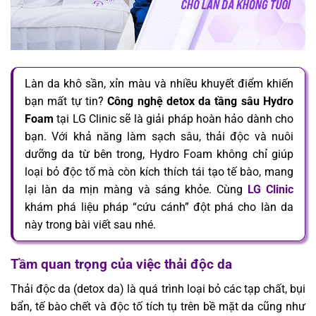
Làn da khô sần, xỉn màu và nhiều khuyết điểm khiến
bạn mất tự tin?
Công nghệ detox da tầng sâu Hydro
Foam
tại LG Clinic sẽ là giải pháp hoàn hảo dành cho
bạn. Với khả năng làm sạch sâu, thải độc và nuôi
dưỡng da từ bên trong, Hydro Foam không chỉ giúp
loại bỏ độc tố mà còn kích thích tái tạo tế bào, mang
lại làn da mịn màng và sáng khỏe. Cùng
LG Clinic
khám phá liệu pháp “cứu cánh” đột phá cho làn da
này trong bài viết sau nhé.
Tầm quan trọng của việc thải độc da
Thải độc da (detox da) là quá trình loại bỏ các tạp chất, bụi
bẩn, tế bào chết và độc tố tích tụ trên bề mặt da cũng như