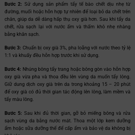
Bước 2:
Sử dụng sản phẩm tẩy tế bào chết dịu nhẹ từ
đường, muối hoặc hỗn hợp tự nhiên để loại bỏ da chết trên
chân, giúp da dễ dàng hấp thụ oxy già hơn. Sau khi tẩy da
chết, rửa sạch lại với nước ấm và thấm khô nhẹ nhàng
bằng khăn sạch.
Bước 3:
Chuẩn bị oxy già 3%, pha loãng với nước theo tỷ lệ
1:1 và khuấy đều hỗn hợp trước khi sử dụng.
Bước 4:
Nhúng bông tẩy trang hoặc bông gòn vào hỗn hợp
oxy già vừa pha và thoa đều lên vùng da muốn tẩy lông.
Giữ dung dịch oxy già trên da trong khoảng 15 – 20 phút
để oxy già có đủ thời gian tác động lên lông, làm mềm và
tẩy màu lông.
Bước 5:
Sau khi đủ thời gian, gỡ bỏ miếng bông và rửa
sạch vùng da bằng nước mát. Thoa một lớp kem dưỡng
ẩm hoặc sữa dưỡng thể để cấp ẩm và bảo vệ da không bị