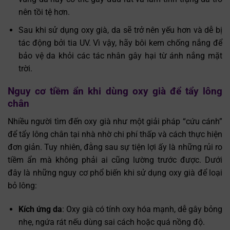
nên tồi tệ hơn.
Sau khi sử dụng oxy già, da sẽ trở nên yếu hơn và dễ bị
tác động bởi tia UV. Vì vậy, hãy bôi kem chống nắng để
bảo vệ da khỏi các tác nhân gây hại từ ánh nắng mặt
trời.
Nguy cơ tiềm ẩn khi dùng oxy già để tẩy lông
Trò chuyện cùng
chân
✕
Trợ lý bác sĩ LG Clinic
Nhiều người tìm đến oxy già như một giải pháp “cứu cánh”
để tẩy lông chân tại nhà nhờ chi phí thấp và cách thực hiện
đơn giản. Tuy nhiên, đằng sau sự tiện lợi ấy là những rủi ro
tiềm ẩn mà không phải ai cũng lường trước được. Dưới
đây là những nguy cơ phổ biến khi sử dụng oxy già để loại
bỏ lông:
Kích ứng da
: Oxy già có tính oxy hóa mạnh, dễ gây bỏng
nhẹ, ngứa rát nếu dùng sai cách hoặc quá nồng độ.