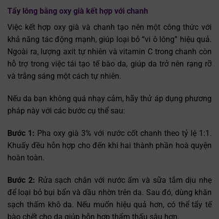
Tẩy lông bằng oxy già kết hợp với chanh
Việc kết hợp oxy già và chanh tạo nên một công thức với
khả năng tác động mạnh, giúp loại bỏ “vi ô lông” hiệu quả.
Ngoài ra, lượng axit tự nhiên và vitamin C trong chanh còn
hỗ trợ trong việc tái tạo tế bào da, giúp da trở nên rạng rỡ
và trắng sáng một cách tự nhiên.
Nếu da bạn không quá nhạy cảm, hãy thử áp dụng phương
pháp này với các bước cụ thể sau:
Bước 1:
Pha oxy già 3% với nước cốt chanh theo tỷ lệ 1:1.
Khuấy đều hỗn hợp cho đến khi hai thành phần hoà quyện
hoàn toàn.
Bước 2:
Rửa sạch chân với nước ấm và sữa tắm dịu nhẹ
để loại bỏ bụi bẩn và dầu nhờn trên da. Sau đó, dùng khăn
sạch thấm khô da. Nếu muốn hiệu quả hơn, có thể tẩy tế
bào chết cho da giúp hỗn hợp thẩm thấu sâu hơn.