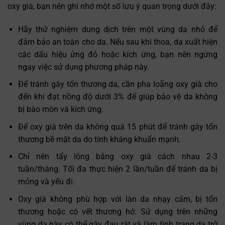
oxy già, bạn nên ghi nhớ một số lưu ý quan trọng dưới đây:
Hãy thử nghiệm dung dịch trên một vùng da nhỏ để
đảm bảo an toàn cho da. Nếu sau khi thoa, da xuất hiện
các dấu hiệu ửng đỏ hoặc kích ứng, bạn nên ngừng
ngay việc sử dụng phương pháp này.
Để tránh gây tổn thương da, cần pha loãng oxy già cho
đến khi đạt nồng độ dưới 3% để giúp bảo vệ da không
bị bào mòn và kích ứng.
Để oxy già trên da không quá 15 phút để tránh gây tổn
thương bề mặt da do tính kháng khuẩn mạnh.
Chỉ nên tẩy lông bằng oxy già cách nhau 2-3
tuần/tháng. Tối đa thực hiện 2 lần/tuần để tránh da bị
mỏng và yếu đi.
Oxy già không phù hợp với làn da nhạy cảm, bị tổn
thương hoặc có vết thương hở. Sử dụng trên những
vùng da này có thể gây đau rát và làm tình trạng da trở