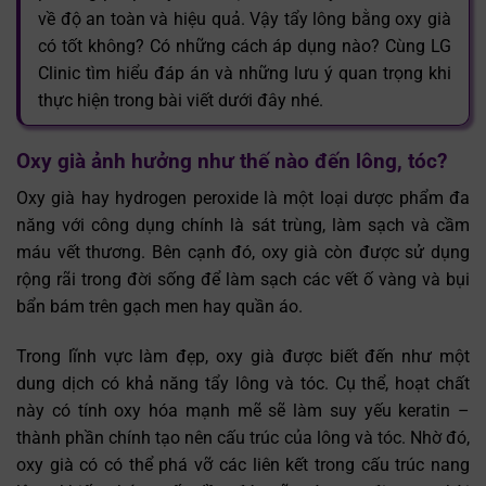
về độ an toàn và hiệu quả. Vậy tẩy lông bằng oxy già
có tốt không? Có những cách áp dụng nào? Cùng LG
Clinic tìm hiểu đáp án và những lưu ý quan trọng khi
thực hiện trong bài viết dưới đây nhé.
Oxy già ảnh hưởng như thế nào đến lông, tóc?
Oxy già hay hydrogen peroxide là một loại dược phẩm đa
năng với công dụng chính là sát trùng, làm sạch và cầm
máu vết thương. Bên cạnh đó, oxy già còn được sử dụng
rộng rãi trong đời sống để làm sạch các vết ố vàng và bụi
bẩn bám trên gạch men hay quần áo.
Trong lĩnh vực làm đẹp, oxy già được biết đến như một
dung dịch có khả năng tẩy lông và tóc. Cụ thể, hoạt chất
này có tính oxy hóa mạnh mẽ sẽ làm suy yếu keratin –
thành phần chính tạo nên cấu trúc của lông và tóc. Nhờ đó,
oxy già có có thể phá vỡ các liên kết trong cấu trúc nang