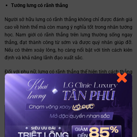
Tướng lưng có rãnh thẳng
Người sở hữu lưng có rãnh thẳng không chỉ được đánh giá
cao về hình thể mà còn mang ý nghĩa tốt trong nhân tướng
học. Nam giới có rãnh thẳng trên lưng thường sống ngay
thẳng, đạt thành công từ sớm và được quý nhân giúp đỡ.
Nếu có thêm xoáy lông, họ càng nổi bật với tính cách kiên
định và khả năng lãnh đạo xuất sắc.
Đối với phụ nữ, lưng có rãnh thẳng thể hiện tính cách thẳng
Trò chuyện cùng
thắn nhưng dễ làm mất lòng người khác. Nếu có xoáy lông,
Trợ lý bác sĩ LG Clinic
họ thường mang lại năng lượng tích cực và sức hút đặc
biệt, mặc dù đường tình duyên có thể gặp một vài trắc trở.