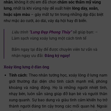
nhân
, không ít chị em đã chọn
chăm sóc thẩm mỹ vùng
lưng
, nhất là khi vùng này dễ xuất hiện
lông dày, xoắn,
hoặc sậm màu
– gây mất tự tin trong những dịp đặc biệt
như mặc áo cưới, áo dài, váy dạ hội hay đi biển.
Liệu trình
“Lưng Đẹp Phong Thủy”
sẽ giúp bạn: –
Làm sạch vùng xoáy lưng một cách tinh tế
Bấm ngay tại đây để được chuyên viên tư vấn và
nhận ngay ưu đãi:
Đăng ký ngay!
Xoáy lông lưng ở đàn ông
Tính cách:
Theo nhân tướng học, xoáy lông ở lưng nam
giới thường đại diện cho tính cách mạnh mẽ, phóng
khoáng và năng động. Họ là những người nhiệt tình,
nhạy bén, luôn sẵn sàng giúp đỡ bạn bè và người thân
xung quanh. Sự bao dung và giàu tình cảm khiến họ trở
thành người đáng tin cậy trong các mối quan hệ. Ngoài