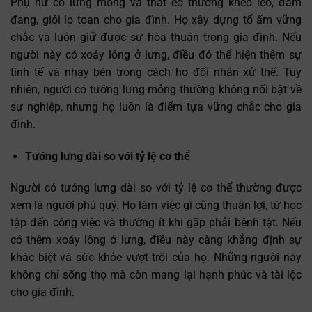
Phụ nữ có lưng mỏng và thắt eo thường khéo léo, đảm
đang, giỏi lo toan cho gia đình. Họ xây dựng tổ ấm vững
chắc và luôn giữ được sự hòa thuận trong gia đình. Nếu
người này có xoáy lông ở lưng, điều đó thể hiện thêm sự
tinh tế và nhạy bén trong cách họ đối nhân xử thế. Tuy
nhiên, người có tướng lưng mỏng thường không nổi bật về
sự nghiệp, nhưng họ luôn là điểm tựa vững chắc cho gia
đình.
Tướng lưng dài so với tỷ lệ cơ thể
Người có tướng lưng dài so với tỷ lệ cơ thể thường được
xem là người phú quý. Họ làm việc gì cũng thuận lợi, từ học
tập đến công việc và thường ít khi gặp phải bệnh tật. Nếu
có thêm xoáy lông ở lưng, điều này càng khẳng định sự
khác biệt và sức khỏe vượt trội của họ. Những người này
không chỉ sống thọ mà còn mang lại hạnh phúc và tài lộc
cho gia đình.