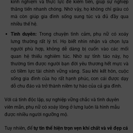
kinh nghiệm và thực lực để kiếm tiền, giúp sự nghiệp
thăng tiến nhanh chóng. Nhờ vậy, họ không chỉ giàu có
mà còn giúp gia đình sống sung túc và đủ đầy qua
nhiều thế hệ.
Tình duyên:
Trong chuyện tình cảm, phụ nữ có xoáy
lưng thường rất lý trí. Họ biết nhìn nhận và chọn lựa
người phù hợp, không dễ dàng bị cuốn vào các mối
quan hệ thiếu nghiêm túc. Nhờ sự tỉnh táo này, họ
thường tìm được người bạn đời yêu thương hết mực và
có tiềm lực tài chính vững vàng. Sau khi kết hôn, cuộc
sống gia đình của họ rất hạnh phúc, con cái được dạy
dỗ chu đáo và trở thành niềm tự hào của cả gia đình.
Với cá tính độc lập, sự nghiệp vững chắc và tình duyên
viên mãn, phụ nữ có xoáy lông ở lưng luôn là hình mẫu
được nhiều người ngưỡng mộ.
Tuy nhiên, để
tự tin thể hiện trọn vẹn khí chất và vẻ đẹp cá