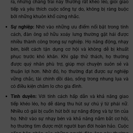
ra, những chàng trai này thường rất khéo léo, giỏi giao
tiếp và yêu thích cuộc sống tự do, không bị ràng buộc
bởi những khuôn khổ cứng nhắc.
Sự nghiệp:
Nhờ vào những ưu điểm nổi bật trong tính
cách, đàn ông sở hữu xoáy lưng thường gặt hái được
nhiều thành công trong sự nghiệp. Họ năng động, nhạy
bén, biết cách tận dụng cơ hội và không dễ bị khuất
phục trước khó khăn. Khi gặp thử thách, họ thường
được quý nhân phù trợ, giúp mọi chuyện suôn sẻ và
thuận lợi hơn. Nhờ đó, họ thường đạt được sự nghiệp
vững chắc, tài chính dồi dào, sống trong nhung lụa và
có điều kiện chăm lo cho gia đình.
Tình duyên:
Với tính cách hấp dẫn và khả năng giao
tiếp khéo léo, họ dễ dàng thu hút sự chú ý từ phái nữ.
Nhiều cô gái bị cuốn hút bởi sự năng động và tự tin của
họ. Nhờ vào sự nhạy bén và khả năng nắm bắt cơ hội,
họ thường tìm được một người bạn đời hoàn hảo. Cuộc