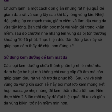
kín
Chườm lạnh là một cách đơn giản nhưng rất hiệu quả để
giảm đau rát và sưng tấy sau khi tẩy lông vùng kín. Nhiệt
độ lạnh giúp co mạch máu, giảm viêm và làm dịu vùng da
vừa tẩy lông. Bạn chỉ cần bọc một vài viên đá trong khăn
mềm, sau đó chườm nhẹ nhàng lên vùng da bị tổn thương
khoảng 10-15 phút. Thực hiện đều đặn động tác này sẽ
giúp bạn cảm thấy dễ chịu hơn đáng kể.
Sử dụng kem dưỡng để làm mát da
Các loại kem dưỡng chứa thành phần tự nhiên như nha
đam hoặc bơ hạt mỡ không chỉ cung cấp độ ẩm mà còn
giúp giảm đau rát và hỗ trợ da phục hồi. Sau khi vệ sinh
vùng da vùng kín sạch sẽ, hãy bôi một lớp kem mỏng, kết
hợp massage nhẹ nhàng để kem thẩm thấu tốt hơn. Nên
thực hiện 2-3 lần mỗi ngày để đạt hiệu quả tối ưu và giúp
da vùng bikini trở nên mềm mịn hơn.