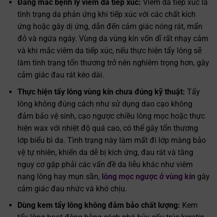
Đang mắc bệnh lý viêm da tiếp xúc:
Viêm da tiếp xúc là
tình trạng da phản ứng khi tiếp xúc với các chất kích
ứng hoặc gây dị ứng, dẫn đến cảm giác nóng rát, mẩn
đỏ và ngứa ngáy. Vùng da vùng kín vốn dĩ rất nhạy cảm
và khi mắc viêm da tiếp xúc, nếu thực hiện tẩy lông sẽ
làm tình trạng tổn thương trở nên nghiêm trọng hơn, gây
cảm giác đau rát kéo dài.
Thực hiện tẩy lông vùng kín chưa đúng kỹ thuật:
Tẩy
lông không đúng cách như sử dụng dao cạo không
đảm bảo vệ sinh, cạo ngược chiều lông mọc hoặc thực
hiện wax với nhiệt độ quá cao, có thể gây tổn thương
lớp biểu bì da. Tình trạng này làm mất đi lớp màng bảo
vệ tự nhiên, khiến da dễ bị kích ứng, đau rát và tăng
nguy cơ gặp phải các vấn đề da liễu khác như viêm
nang lông hay mụn sần,
lông mọc ngược ở vùng kín
gây
cảm giác đau nhức và khó chịu.
Dùng kem tẩy lông không đảm bảo chất lượng:
Kem